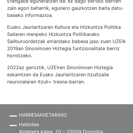
Etengabe eguneratzen da: ez dago bertsio berrien
zain egon beharrik, egunero gaurkotzen baita datu-
baseko informazioa.
Eusko Jaurlaritzaren Kultura eta Hizkuntza Politika
Sailaren menpeko Hizkuntza Politikarako
Sailburuordetzak emandako babesa jaso zuen UZEIk
2019an Sinonimoen Hiztegia funtzionalitate berriz
hornitzeko.
2022az geroztik, UZEIren Sinonimoen Hiztegia
eskaintzen da Eusko Jaurlaritzaren itzultzaile
neuronalaren
Itzuli+
tresna-barran.
HARREMANETARAKO
Helbidea
Aldapeta kalea, 20 – 20009 Donostia