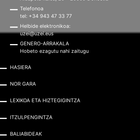
Telefonoa
tel: +34 943 47 33 77
Helbide elektronikoa:
uzei@uzei.eus
GENERO-ARRAKALA
Hobeto ezagutu nahi zaitugu
HASIERA
NOR GARA
LEXIKOA ETA HIZTEGIGINTZA
ITZULPENGINTZA
BALIABIDEAK