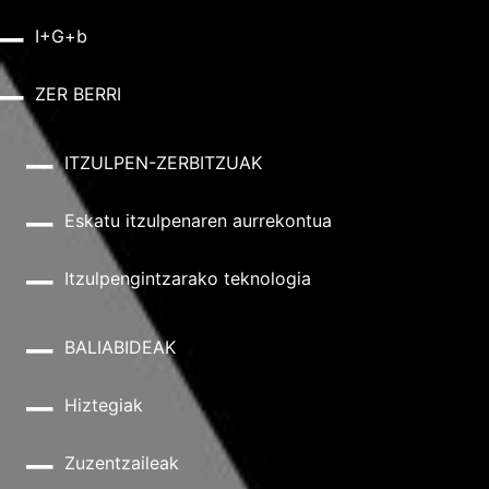
I+G+b
ZER BERRI
ITZULPEN-ZERBITZUAK
Eskatu itzulpenaren aurrekontua
Itzulpengintzarako teknologia
BALIABIDEAK
Hiztegiak
Zuzentzaileak