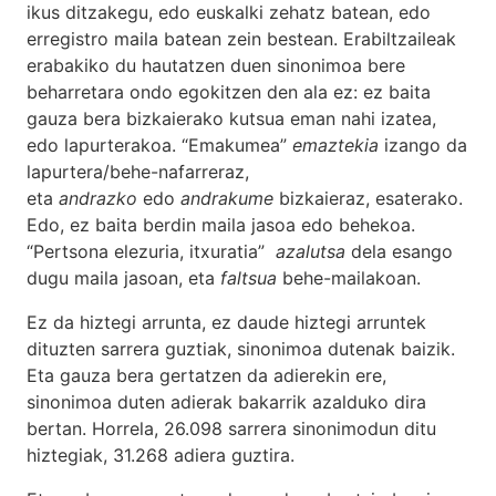
ikus ditzakegu, edo euskalki zehatz batean, edo
erregistro maila batean zein bestean. Erabiltzaileak
erabakiko du hautatzen duen sinonimoa bere
beharretara ondo egokitzen den ala ez: ez baita
gauza bera bizkaierako kutsua eman nahi izatea,
edo lapurterakoa. “Emakumea”
emaztekia
izango da
lapurtera/behe-nafarreraz,
eta
andrazko
edo
andrakume
bizkaieraz, esaterako.
Edo, ez baita berdin maila jasoa edo behekoa.
“Pertsona elezuria, itxuratia”
azalutsa
dela esango
dugu maila jasoan, eta
faltsua
behe-mailakoan.
Ez da hiztegi arrunta, ez daude hiztegi arruntek
dituzten sarrera guztiak, sinonimoa dutenak baizik.
Eta gauza bera gertatzen da adierekin ere,
sinonimoa duten adierak bakarrik azalduko dira
bertan. Horrela, 26.098 sarrera sinonimodun ditu
hiztegiak, 31.268 adiera guztira.