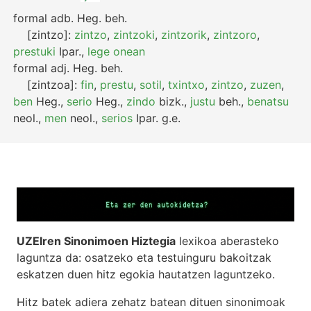
formal
adb.
Heg.
beh.
[zintzo]:
zintzo
,
zintzoki
,
zintzorik
,
zintzoro
,
prestuki
Ipar.
,
lege onean
formal
adj.
Heg.
beh.
[zintzoa]:
fin
,
prestu
,
sotil
,
txintxo
,
zintzo
,
zuzen
,
ben
Heg.
,
serio
Heg.
,
zindo
bizk.
,
justu
beh.
,
benatsu
neol.
,
men
neol.
,
serios
Ipar.
g.e.
UZEIren Sinonimoen Hiztegia
lexikoa aberasteko
laguntza da: osatzeko eta testuinguru bakoitzak
eskatzen duen hitz egokia hautatzen laguntzeko.
Hitz batek adiera zehatz batean dituen sinonimoak