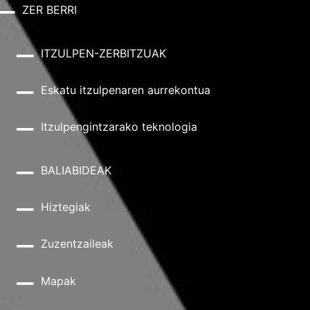
ZER BERRI
ITZULPEN-ZERBITZUAK
Eskatu itzulpenaren aurrekontua
Itzulpengintzarako teknologia
BALIABIDEAK
Hiztegiak
Zuzentzaileak
Mapak