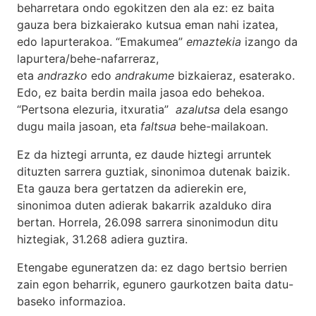
beharretara ondo egokitzen den ala ez: ez baita
gauza bera bizkaierako kutsua eman nahi izatea,
edo lapurterakoa. “Emakumea”
emaztekia
izango da
lapurtera/behe-nafarreraz,
eta
andrazko
edo
andrakume
bizkaieraz, esaterako.
Edo, ez baita berdin maila jasoa edo behekoa.
“Pertsona elezuria, itxuratia”
azalutsa
dela esango
dugu maila jasoan, eta
faltsua
behe-mailakoan.
Ez da hiztegi arrunta, ez daude hiztegi arruntek
dituzten sarrera guztiak, sinonimoa dutenak baizik.
Eta gauza bera gertatzen da adierekin ere,
sinonimoa duten adierak bakarrik azalduko dira
bertan. Horrela, 26.098 sarrera sinonimodun ditu
hiztegiak, 31.268 adiera guztira.
Etengabe eguneratzen da: ez dago bertsio berrien
zain egon beharrik, egunero gaurkotzen baita datu-
baseko informazioa.