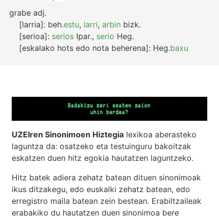
grabe
adj.
[larria]:
beh.
estu
,
larri
,
arbin
bizk.
[serioa]:
serios
Ipar.
,
serio
Heg.
[eskalako hots edo nota beherena]:
Heg.
baxu
UZEIren Sinonimoen Hiztegia
lexikoa aberasteko
laguntza da: osatzeko eta testuinguru bakoitzak
eskatzen duen hitz egokia hautatzen laguntzeko.
Hitz batek adiera zehatz batean dituen sinonimoak
ikus ditzakegu, edo euskalki zehatz batean, edo
erregistro maila batean zein bestean. Erabiltzaileak
erabakiko du hautatzen duen sinonimoa bere