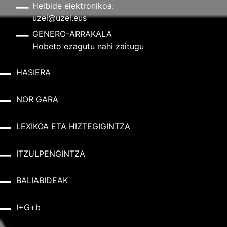
Helbide elektronikoa:
uzei@uzei.eus
GENERO-ARRAKALA
Hobeto ezagutu nahi zaitugu
HASIERA
NOR GARA
LEXIKOA ETA HIZTEGIGINTZA
ITZULPENGINTZA
BALIABIDEAK
I+G+b