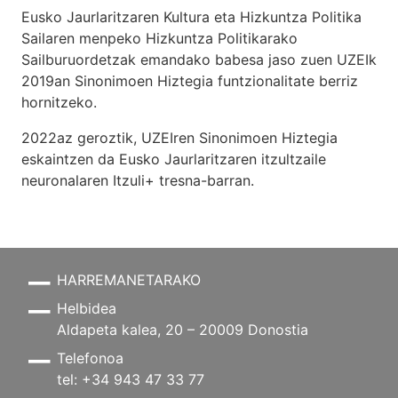
Eusko Jaurlaritzaren Kultura eta Hizkuntza Politika
Sailaren menpeko Hizkuntza Politikarako
Sailburuordetzak emandako babesa jaso zuen UZEIk
2019an Sinonimoen Hiztegia funtzionalitate berriz
hornitzeko.
2022az geroztik, UZEIren Sinonimoen Hiztegia
eskaintzen da Eusko Jaurlaritzaren itzultzaile
neuronalaren
Itzuli+
tresna-barran.
HARREMANETARAKO
Helbidea
Aldapeta kalea, 20 – 20009 Donostia
Telefonoa
tel: +34 943 47 33 77