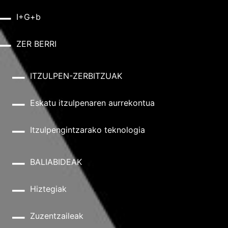
I+G+b
ZER BERRI
ITZULPEN-ZERBITZUAK
Eskatu itzulpenaren aurrekontua
Itzulpengintzarako teknologia
BALIABIDEAK
Hiztegiak
Zuzentzaileak