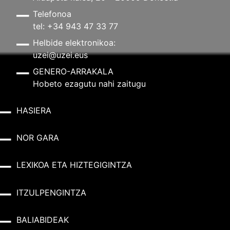
Telefonoa
tel: +34 943 47 33 77
Helbide elektronikoa:
uzei@uzei.eus
GENERO-ARRAKALA
Hobeto ezagutu nahi zaitugu
HASIERA
NOR GARA
LEXIKOA ETA HIZTEGIGINTZA
ITZULPENGINTZA
BALIABIDEAK