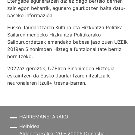
Etengabe eguneratzen da: ez dago bertsio berrien
zain egon beharrik, egunero gaurkotzen baita datu-
baseko informazioa.
Eusko Jaurlaritzaren Kultura eta Hizkuntza Politika
Sailaren menpeko Hizkuntza Politikarako
Sailburuordetzak emandako babesa jaso zuen UZEIk
2019an Sinonimoen Hiztegia funtzionalitate berriz
hornitzeko.
2022az geroztik, UZEIren Sinonimoen Hiztegia
eskaintzen da Eusko Jaurlaritzaren itzultzaile
neuronalaren
Itzuli+
tresna-barran.
HARREMANETARAKO
Helbidea
Aldapeta kalea, 20 – 20009 Donostia