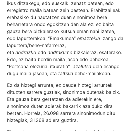
ikus ditzakegu, edo euskalki zehatz batean, edo
erregistro maila batean zein bestean. Erabiltzaileak
erabakiko du hautatzen duen sinonimoa bere
beharretara ondo egokitzen den ala ez: ez baita
gauza bera bizkaierako kutsua eman nahi izatea,
edo lapurterakoa. “Emakumea”
emaztekia
izango da
lapurtera/behe-nafarreraz,
eta
andrazko
edo
andrakume
bizkaieraz, esaterako.
Edo, ez baita berdin maila jasoa edo behekoa.
“Pertsona elezuria, itxuratia”
azalutsa
dela esango
dugu maila jasoan, eta
faltsua
behe-mailakoan.
Ez da hiztegi arrunta, ez daude hiztegi arruntek
dituzten sarrera guztiak, sinonimoa dutenak baizik.
Eta gauza bera gertatzen da adierekin ere,
sinonimoa duten adierak bakarrik azalduko dira
bertan. Horrela, 26.098 sarrera sinonimodun ditu
hiztegiak, 31.268 adiera guztira.