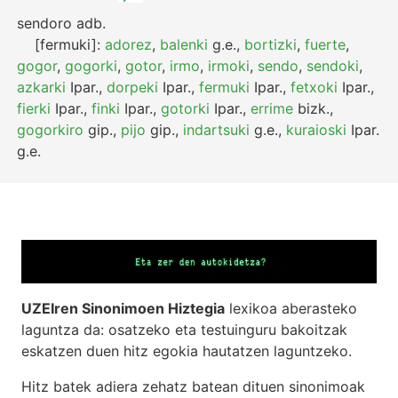
sendoro
adb.
[fermuki]:
adorez
,
balenki
g.e.
,
bortizki
,
fuerte
,
gogor
,
gogorki
,
gotor
,
irmo
,
irmoki
,
sendo
,
sendoki
,
azkarki
Ipar.
,
dorpeki
Ipar.
,
fermuki
Ipar.
,
fetxoki
Ipar.
,
fierki
Ipar.
,
finki
Ipar.
,
gotorki
Ipar.
,
errime
bizk.
,
gogorkiro
gip.
,
pijo
gip.
,
indartsuki
g.e.
,
kuraioski
Ipar.
g.e.
UZEIren Sinonimoen Hiztegia
lexikoa aberasteko
laguntza da: osatzeko eta testuinguru bakoitzak
eskatzen duen hitz egokia hautatzen laguntzeko.
Hitz batek adiera zehatz batean dituen sinonimoak