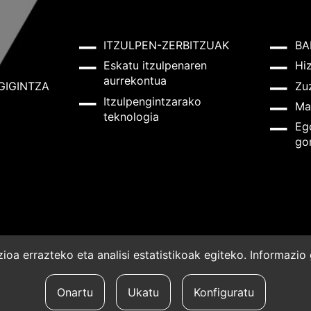
ITZULPEN-ZERBITZUAK
BA
Eskatu itzulpenaren
Hi
aurrekontua
GIGINTZA
Zu
Itzulpengintzarako
Ma
teknologia
Eg
go
oa errazteko eta analisi estatistikoak egiteko. Informazi
a
Onartu
Ukatu
Konfiguratu