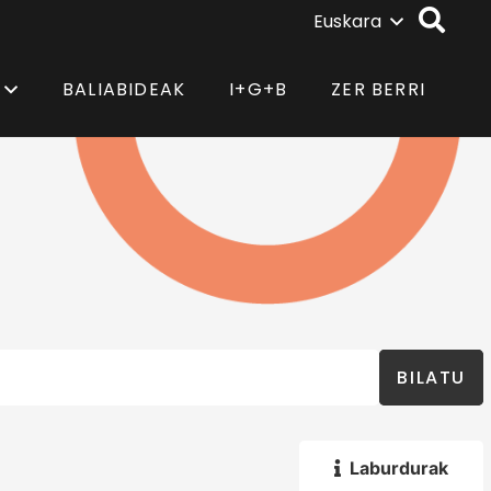
Euskara
BALIABIDEAK
I+G+B
ZER BERRI
BILATU
Laburdurak