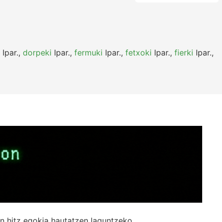
Ipar.
,
dorpeki
Ipar.
,
fermuki
Ipar.
,
fetxoki
Ipar.
,
fierki
Ipar.
,
n hitz egokia hautatzen laguntzeko.