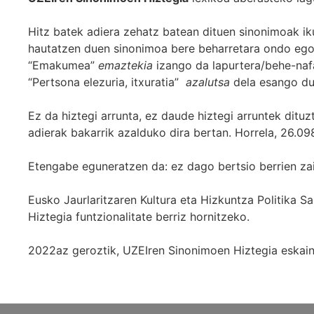
Hitz batek adiera zehatz batean dituen sinonimoak iku
hautatzen duen sinonimoa bere beharretara ondo egok
“Emakumea”
emaztekia
izango da lapurtera/behe-naf
“Pertsona elezuria, itxuratia”
azalutsa
dela esango du
Ez da hiztegi arrunta, ez daude hiztegi arruntek ditu
adierak bakarrik azalduko dira bertan. Horrela, 26.098
Etengabe eguneratzen da: ez dago bertsio berrien za
Eusko Jaurlaritzaren Kultura eta Hizkuntza Politika
Hiztegia funtzionalitate berriz hornitzeko.
2022az geroztik, UZEIren Sinonimoen Hiztegia eskaint