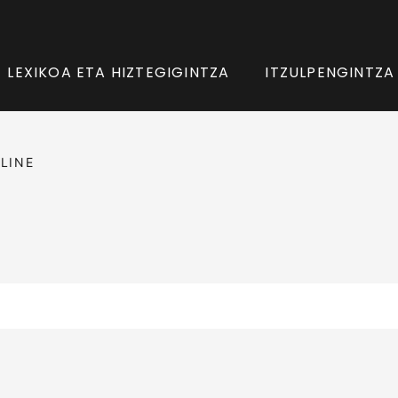
LEXIKOA ETA HIZTEGIGINTZA
ITZULPENGINTZA
LINE