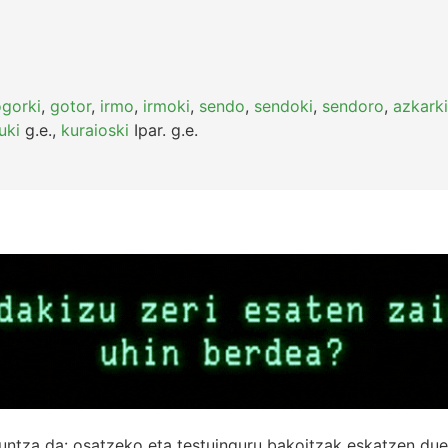
gorki
,
gotor
,
irmo
,
irmoki
,
sendo
,
sendoki
,
sendoro
,
azkarki
uki
g.e.
,
kuraioski
Ipar.
g.e.
untza da: osatzeko eta testuinguru bakoitzak eskatzen due