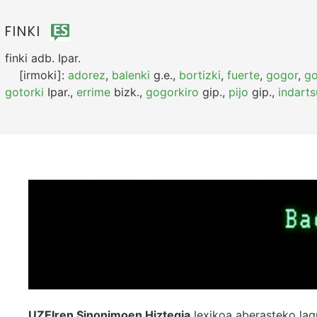
FINKI
finki
adb.
Ipar.
[irmoki]:
adorez
,
balenki
g.e.
,
bortizki
,
fuerte
,
gogor
,
go
gotorki
Ipar.
,
errime
bizk.
,
gogorkiro
gip.
,
pijo
gip.
,
indarts
UZEIren Sinonimoen Hiztegia
lexikoa aberasteko lag