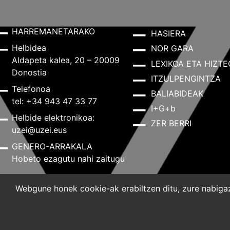
HARREMANETARAKO
HASIERA
Helbidea
NOR GARA
Aldapeta kalea, 20 – 20009
LEXIKOA ETA HIZTE
Donostia
ITZULPENGINTZA
Telefonoa
BALIABIDEAK
tel: +34 943 47 33 77
I+G+b
Helbide elektronikoa:
ZER BERRI
uzei@uzei.eus
GENERO-ARRAKALA
Hobeto ezagutu nahi zaitugu
Webgune honek cookie-ak erabiltzen ditu, zure nabigazi
Lege-oharra
Pribatutasun-politika
Cookie-politik