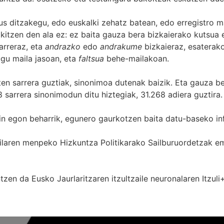
s ditzakegu, edo euskalki zehatz batean, edo erregistro ma
itzen den ala ez: ez baita gauza bera bizkaierako kutsua e
arreraz, eta
andrazko
edo
andrakume
bizkaieraz, esaterako
gu maila jasoan, eta
faltsua
behe-mailakoan.
zten sarrera guztiak, sinonimoa dutenak baizik. Eta gauza b
 sarrera sinonimodun ditu hiztegiak, 31.268 adiera guztira.
in egon beharrik, egunero gaurkotzen baita datu-baseko in
 Sailaren menpeko Hizkuntza Politikarako Sailburuordetza
zen da Eusko Jaurlaritzaren itzultzaile neuronalaren
Itzuli