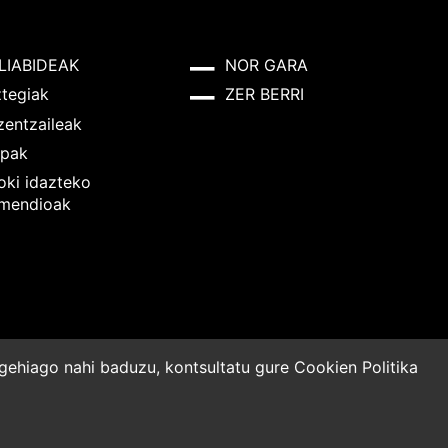
LIABIDEAK
NOR GARA
ztegiak
ZER BERRI
zentzaileak
pak
oki idazteko
mendioak
o gehiago nahi baduzu, kontsultatu gure
Cookien Politika