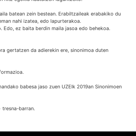
ila batean zein bestean. Erabiltzaileak erabakiko du
man nahi izatea, edo lapurterakoa.
. Edo, ez baita berdin maila jasoa edo behekoa.
era gertatzen da adierekin ere, sinonimoa duten
formazioa.
k emandako babesa jaso zuen UZEIk 2019an Sinonimoen
+
tresna-barran.