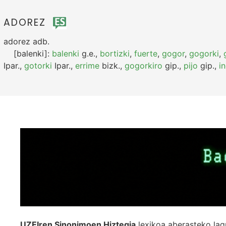
ADOREZ
adorez
adb.
[balenki]:
balenki
g.e.
,
bortizki
,
fuerte
,
gogor
,
gogorki
,
Ipar.
,
gotorki
Ipar.
,
errime
bizk.
,
gogorkiro
gip.
,
pijo
gip.
,
i
UZEIren Sinonimoen Hiztegia
lexikoa aberasteko lag