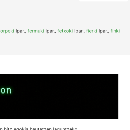
orpeki
Ipar.
,
fermuki
Ipar.
,
fetxoki
Ipar.
,
fierki
Ipar.
,
finki
n hitz egokia hautatzen laguntzeko.