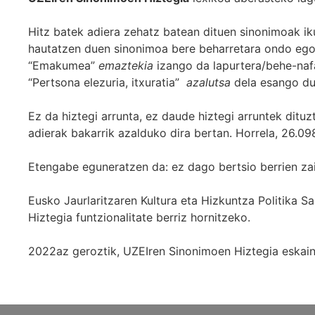
Hitz batek adiera zehatz batean dituen sinonimoak iku
hautatzen duen sinonimoa bere beharretara ondo egok
“Emakumea”
emaztekia
izango da lapurtera/behe-naf
“Pertsona elezuria, itxuratia”
azalutsa
dela esango du
Ez da hiztegi arrunta, ez daude hiztegi arruntek ditu
adierak bakarrik azalduko dira bertan. Horrela, 26.098
Etengabe eguneratzen da: ez dago bertsio berrien za
Eusko Jaurlaritzaren Kultura eta Hizkuntza Politika
Hiztegia funtzionalitate berriz hornitzeko.
2022az geroztik, UZEIren Sinonimoen Hiztegia eskaint