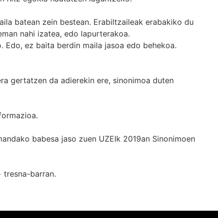
ila batean zein bestean. Erabiltzaileak erabakiko du
man nahi izatea, edo lapurterakoa.
. Edo, ez baita berdin maila jasoa edo behekoa.
era gertatzen da adierekin ere, sinonimoa duten
formazioa.
k emandako babesa jaso zuen UZEIk 2019an Sinonimoen
+
tresna-barran.