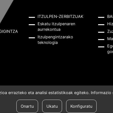
ITZULPEN-ZERBITZUAK
BA
Eskatu itzulpenaren
Hi
aurrekontua
GIGINTZA
Zu
Itzulpengintzarako
Ma
teknologia
Eg
go
oa errazteko eta analisi estatistikoak egiteko. Informazi
a
Onartu
Ukatu
Konfiguratu