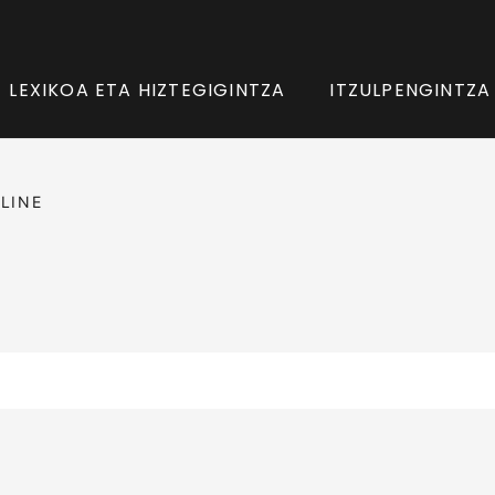
LEXIKOA ETA HIZTEGIGINTZA
ITZULPENGINTZA
LINE