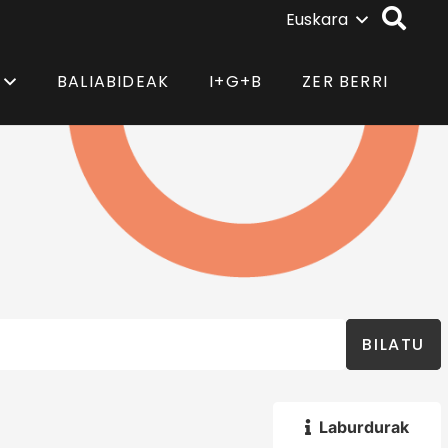
Euskara
BALIABIDEAK
I+G+B
ZER BERRI
BILATU
Laburdurak