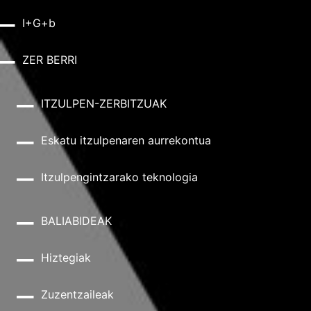
I+G+b
ZER BERRI
ITZULPEN-ZERBITZUAK
Eskatu itzulpenaren aurrekontua
Itzulpengintzarako teknologia
BALIABIDEAK
Hiztegiak
Zuzentzaileak