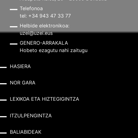
Telefonoa
tel: +34 943 47 33 77
Helbide elektronikoa:
uzei@uzei.eus
GENERO-ARRAKALA
Hobeto ezagutu nahi zaitugu
HASIERA
NOR GARA
LEXIKOA ETA HIZTEGIGINTZA
ITZULPENGINTZA
BALIABIDEAK