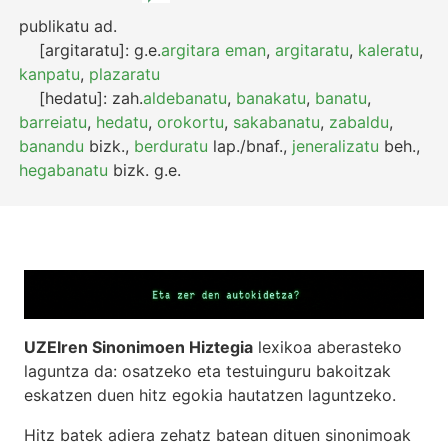
publikatu
ad.
[argitaratu]:
g.e.
argitara eman
,
argitaratu
,
kaleratu
,
kanpatu
,
plazaratu
[hedatu]:
zah.
aldebanatu
,
banakatu
,
banatu
,
barreiatu
,
hedatu
,
orokortu
,
sakabanatu
,
zabaldu
,
banandu
bizk.
,
berduratu
lap./bnaf.
,
jeneralizatu
beh.
,
hegabanatu
bizk.
g.e.
UZEIren Sinonimoen Hiztegia
lexikoa aberasteko
laguntza da: osatzeko eta testuinguru bakoitzak
eskatzen duen hitz egokia hautatzen laguntzeko.
Hitz batek adiera zehatz batean dituen sinonimoak