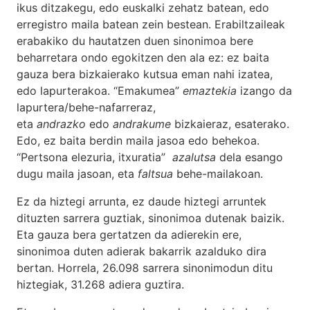
ikus ditzakegu, edo euskalki zehatz batean, edo
erregistro maila batean zein bestean. Erabiltzaileak
erabakiko du hautatzen duen sinonimoa bere
beharretara ondo egokitzen den ala ez: ez baita
gauza bera bizkaierako kutsua eman nahi izatea,
edo lapurterakoa. “Emakumea”
emaztekia
izango da
lapurtera/behe-nafarreraz,
eta
andrazko
edo
andrakume
bizkaieraz, esaterako.
Edo, ez baita berdin maila jasoa edo behekoa.
“Pertsona elezuria, itxuratia”
azalutsa
dela esango
dugu maila jasoan, eta
faltsua
behe-mailakoan.
Ez da hiztegi arrunta, ez daude hiztegi arruntek
dituzten sarrera guztiak, sinonimoa dutenak baizik.
Eta gauza bera gertatzen da adierekin ere,
sinonimoa duten adierak bakarrik azalduko dira
bertan. Horrela, 26.098 sarrera sinonimodun ditu
hiztegiak, 31.268 adiera guztira.