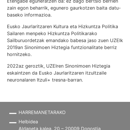
Etengabe eguneratzen da: ez dago bertsio berrien
zain egon beharrik, egunero gaurkotzen baita datu-
baseko informazioa.
Eusko Jaurlaritzaren Kultura eta Hizkuntza Politika
Sailaren menpeko Hizkuntza Politikarako
Sailburuordetzak emandako babesa jaso zuen UZEIk
2019an Sinonimoen Hiztegia funtzionalitate berriz
hornitzeko.
2022az geroztik, UZEIren Sinonimoen Hiztegia
eskaintzen da Eusko Jaurlaritzaren itzultzaile
neuronalaren
Itzuli+
tresna-barran.
HARREMANETARAKO
Helbidea
Aldapeta kalea, 20 – 20009 Donostia