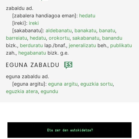
zabaldu
ad.
[zabalera handiagoa eman]:
hedatu
[ireki]:
ireki
[sakabanatu]:
aldebanatu
,
banakatu
,
banatu
,
barreiatu
,
hedatu
,
orokortu
,
sakabanatu
,
banandu
bizk.
,
berduratu
lap./bnaf.
,
jeneralizatu
beh.
,
publikatu
zah.
,
hegabanatu
bizk.
g.e.
EGUNA ZABALDU
eguna zabaldu
ad.
[eguna argitu]:
eguna argitu
,
eguzkia sortu
,
eguzkia atera
,
egundu