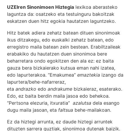
UZEIren Sinonimoen Hiztegia
lexikoa aberasteko
laguntza da: osatzeko eta testuinguru bakoitzak
eskatzen duen hitz egokia hautatzen laguntzeko.
Hitz batek adiera zehatz batean dituen sinonimoak
ikus ditzakegu, edo euskalki zehatz batean, edo
erregistro maila batean zein bestean. Erabiltzaileak
erabakiko du hautatzen duen sinonimoa bere
beharretara ondo egokitzen den ala ez: ez baita
gauza bera bizkaierako kutsua eman nahi izatea,
edo lapurterakoa. “Emakumea”
emaztekia
izango da
lapurtera/behe-nafarreraz,
eta
andrazko
edo
andrakume
bizkaieraz, esaterako.
Edo, ez baita berdin maila jasoa edo behekoa.
“Pertsona elezuria, itxuratia”
azalutsa
dela esango
dugu maila jasoan, eta
faltsua
behe-mailakoan.
Ez da hiztegi arrunta, ez daude hiztegi arruntek
dituzten sarrera guztiak, sinonimoa dutenak baizik.