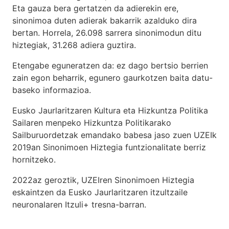
Eta gauza bera gertatzen da adierekin ere,
sinonimoa duten adierak bakarrik azalduko dira
bertan. Horrela, 26.098 sarrera sinonimodun ditu
hiztegiak, 31.268 adiera guztira.
Etengabe eguneratzen da: ez dago bertsio berrien
zain egon beharrik, egunero gaurkotzen baita datu-
baseko informazioa.
Eusko Jaurlaritzaren Kultura eta Hizkuntza Politika
Sailaren menpeko Hizkuntza Politikarako
Sailburuordetzak emandako babesa jaso zuen UZEIk
2019an Sinonimoen Hiztegia funtzionalitate berriz
hornitzeko.
2022az geroztik, UZEIren Sinonimoen Hiztegia
eskaintzen da Eusko Jaurlaritzaren itzultzaile
neuronalaren
Itzuli+
tresna-barran.