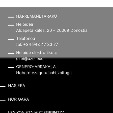
HARREMANETARAKO
Helbidea
Aldapeta kalea, 20 – 20009 Donostia
Telefonoa
tel: +34 943 47 33 77
Helbide elektronikoa:
uzei@uzei.eus
GENERO-ARRAKALA
Hobeto ezagutu nahi zaitugu
HASIERA
NOR GARA
LEXIKOA ETA HIZTEGIGINTZA