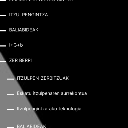
ITZULPENGINTZA
BALIABIDEAK
I+G+b
ZER BERRI
ITZULPEN-ZERBITZUAK
Eskatu itzulpenaren aurrekontua
Itzulpengintzarako teknologia
BALIABIDEAK