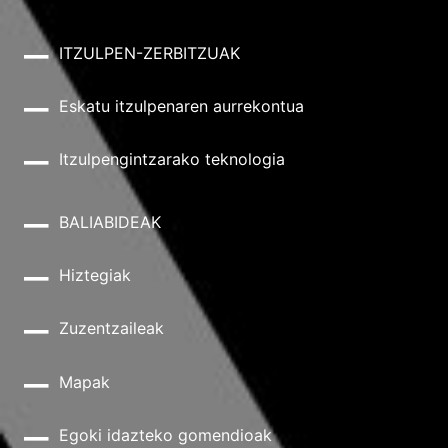
ITZULPEN-ZERBITZUAK
Eskatu itzulpenaren aurrekontua
Itzulpengintzarako teknologia
BALIABIDEAK
Hiztegiak
Zuzentzaileak
Mapak
Egoki idazteko gomendioak