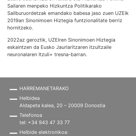
Sailaren menpeko Hizkuntza Politikarako
Sailburuordetzak emandako babesa jaso zuen UZEIk
2019an Sinonimoen Hiztegia funtzionalitate berriz
hornitzeko.
2022az geroztik, UZEIren Sinonimoen Hiztegia
eskaintzen da Eusko Jaurlaritzaren itzultzaile
neuronalaren
Itzuli+
tresna-barran.
HARREMANETARAKO
Helbidea
Aldapeta kalea, 20 – 20009 Donostia
Telefonoa
tel: +34 943 47 33 77
Helbide elektronikoa: