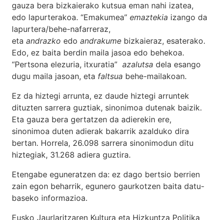
gauza bera bizkaierako kutsua eman nahi izatea,
edo lapurterakoa. “Emakumea”
emaztekia
izango da
lapurtera/behe-nafarreraz,
eta
andrazko
edo
andrakume
bizkaieraz, esaterako.
Edo, ez baita berdin maila jasoa edo behekoa.
“Pertsona elezuria, itxuratia”
azalutsa
dela esango
dugu maila jasoan, eta
faltsua
behe-mailakoan.
Ez da hiztegi arrunta, ez daude hiztegi arruntek
dituzten sarrera guztiak, sinonimoa dutenak baizik.
Eta gauza bera gertatzen da adierekin ere,
sinonimoa duten adierak bakarrik azalduko dira
bertan. Horrela, 26.098 sarrera sinonimodun ditu
hiztegiak, 31.268 adiera guztira.
Etengabe eguneratzen da: ez dago bertsio berrien
zain egon beharrik, egunero gaurkotzen baita datu-
baseko informazioa.
Eusko Jaurlaritzaren Kultura eta Hizkuntza Politika