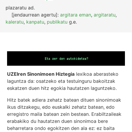
plazaratu
ad.
[jendaurrean agertu]:
argitara eman
,
argitaratu
,
kaleratu
,
kanpatu
,
publikatu
g.e.
UZEIren Sinonimoen Hiztegia
lexikoa aberasteko
laguntza da: osatzeko eta testuinguru bakoitzak
eskatzen duen hitz egokia hautatzen laguntzeko.
Hitz batek adiera zehatz batean dituen sinonimoak
ikus ditzakegu, edo euskalki zehatz batean, edo
erregistro maila batean zein bestean. Erabiltzaileak
erabakiko du hautatzen duen sinonimoa bere
beharretara ondo egokitzen den ala ez: ez baita