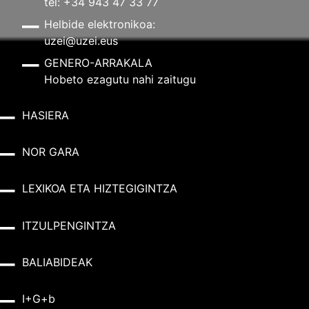
tel: +34 943 47 33 77
Helbide elektronikoa:
uzei@uzei.eus
GENERO-ARRAKALA
Hobeto ezagutu nahi zaitugu
HASIERA
NOR GARA
LEXIKOA ETA HIZTEGIGINTZA
ITZULPENGINTZA
BALIABIDEAK
I+G+b