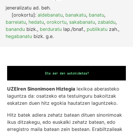
jeneralizatu
ad.
beh.
[orokortu]:
aldebanatu
,
banakatu
,
banatu
,
barreiatu
,
hedatu
,
orokortu
,
sakabanatu
,
zabaldu
,
banandu
bizk.
,
berduratu
lap./bnaf.
,
publikatu
zah.
,
hegabanatu
bizk.
g.e.
UZEIren Sinonimoen Hiztegia
lexikoa aberasteko
laguntza da: osatzeko eta testuinguru bakoitzak
eskatzen duen hitz egokia hautatzen laguntzeko.
Hitz batek adiera zehatz batean dituen sinonimoak
ikus ditzakegu, edo euskalki zehatz batean, edo
erregistro maila batean zein bestean. Erabiltzaileak