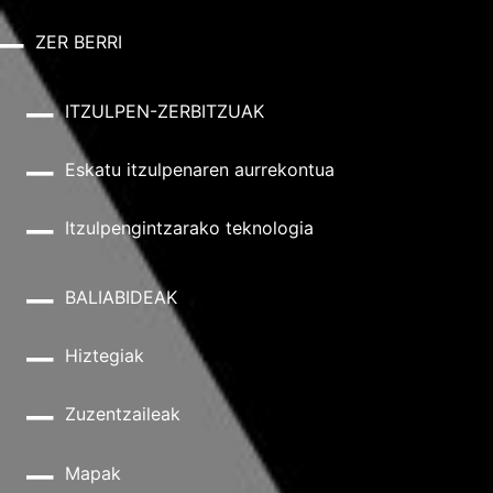
ZER BERRI
ITZULPEN-ZERBITZUAK
Eskatu itzulpenaren aurrekontua
Itzulpengintzarako teknologia
BALIABIDEAK
Hiztegiak
Zuzentzaileak
Mapak