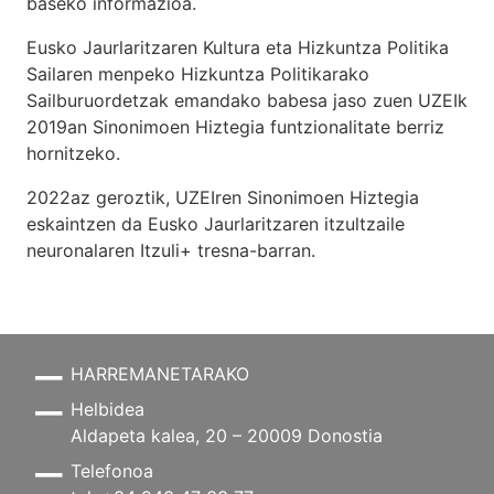
baseko informazioa.
Eusko Jaurlaritzaren Kultura eta Hizkuntza Politika
Sailaren menpeko Hizkuntza Politikarako
Sailburuordetzak emandako babesa jaso zuen UZEIk
2019an Sinonimoen Hiztegia funtzionalitate berriz
hornitzeko.
2022az geroztik, UZEIren Sinonimoen Hiztegia
eskaintzen da Eusko Jaurlaritzaren itzultzaile
neuronalaren
Itzuli+
tresna-barran.
HARREMANETARAKO
Helbidea
Aldapeta kalea, 20 – 20009 Donostia
Telefonoa