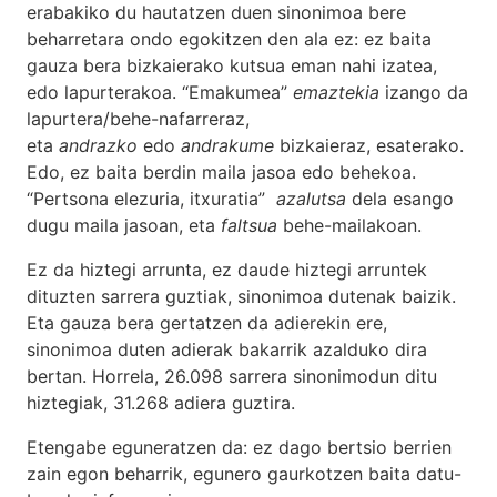
erabakiko du hautatzen duen sinonimoa bere
beharretara ondo egokitzen den ala ez: ez baita
gauza bera bizkaierako kutsua eman nahi izatea,
edo lapurterakoa. “Emakumea”
emaztekia
izango da
lapurtera/behe-nafarreraz,
eta
andrazko
edo
andrakume
bizkaieraz, esaterako.
Edo, ez baita berdin maila jasoa edo behekoa.
“Pertsona elezuria, itxuratia”
azalutsa
dela esango
dugu maila jasoan, eta
faltsua
behe-mailakoan.
Ez da hiztegi arrunta, ez daude hiztegi arruntek
dituzten sarrera guztiak, sinonimoa dutenak baizik.
Eta gauza bera gertatzen da adierekin ere,
sinonimoa duten adierak bakarrik azalduko dira
bertan. Horrela, 26.098 sarrera sinonimodun ditu
hiztegiak, 31.268 adiera guztira.
Etengabe eguneratzen da: ez dago bertsio berrien
zain egon beharrik, egunero gaurkotzen baita datu-