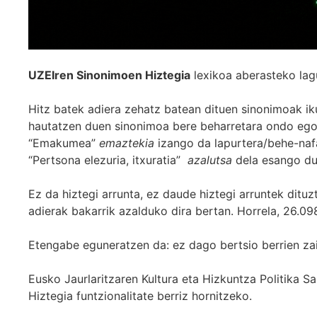
UZEIren Sinonimoen Hiztegia
lexikoa aberasteko lag
Hitz batek adiera zehatz batean dituen sinonimoak iku
hautatzen duen sinonimoa bere beharretara ondo egok
“Emakumea”
emaztekia
izango da lapurtera/behe-naf
“Pertsona elezuria, itxuratia”
azalutsa
dela esango du
Ez da hiztegi arrunta, ez daude hiztegi arruntek ditu
adierak bakarrik azalduko dira bertan. Horrela, 26.098
Etengabe eguneratzen da: ez dago bertsio berrien za
Eusko Jaurlaritzaren Kultura eta Hizkuntza Politika
Hiztegia funtzionalitate berriz hornitzeko.