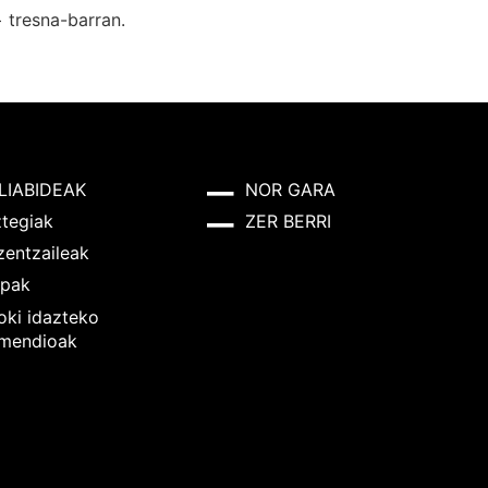
+
tresna-barran.
LIABIDEAK
NOR GARA
ztegiak
ZER BERRI
zentzaileak
pak
oki idazteko
mendioak