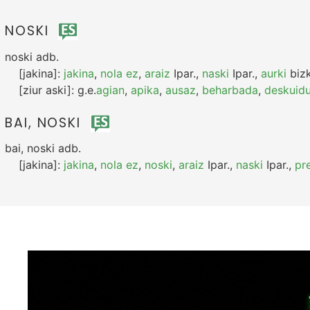
NOSKI
noski
adb.
[jakina]:
jakina
,
nola ez
,
araiz
Ipar.
,
naski
Ipar.
,
aurki
bizk
[ziur aski]:
g.e.
agian
,
apika
,
ausaz
,
beharbada
,
deskuid
BAI, NOSKI
bai, noski
adb.
[jakina]:
jakina
,
nola ez
,
noski
,
araiz
Ipar.
,
naski
Ipar.
,
pr