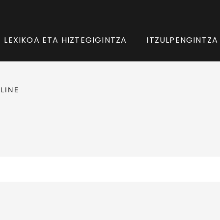
LEXIKOA ETA HIZTEGIGINTZA
ITZULPENGINTZA
LINE