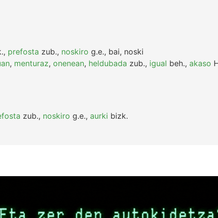
.
,
prefosta
zub.
,
noskiro
g.e.
,
bai, noski
uan
,
menturaz
,
onenean
,
heldubada
zub.
,
igual
beh.
,
akaso
H
efosta
zub.
,
noskiro
g.e.
,
aurki
bizk.