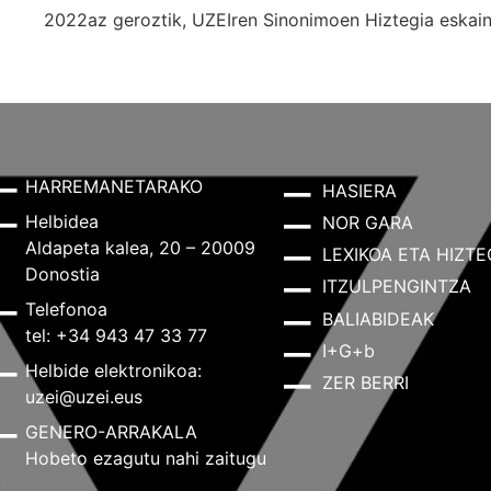
2022az geroztik, UZEIren Sinonimoen Hiztegia eskaint
HARREMANETARAKO
HASIERA
Helbidea
NOR GARA
Aldapeta kalea, 20 – 20009
LEXIKOA ETA HIZTE
Donostia
ITZULPENGINTZA
Telefonoa
BALIABIDEAK
tel: +34 943 47 33 77
I+G+b
Helbide elektronikoa:
ZER BERRI
uzei@uzei.eus
GENERO-ARRAKALA
Hobeto ezagutu nahi zaitugu