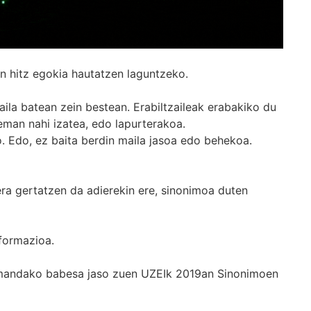
n hitz egokia hautatzen laguntzeko.
ila batean zein bestean. Erabiltzaileak erabakiko du
man nahi izatea, edo lapurterakoa.
. Edo, ez baita berdin maila jasoa edo behekoa.
era gertatzen da adierekin ere, sinonimoa duten
formazioa.
k emandako babesa jaso zuen UZEIk 2019an Sinonimoen