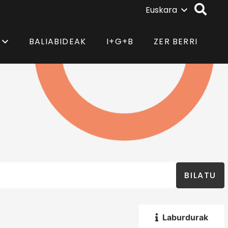
Euskara
BALIABIDEAK
I+G+B
ZER BERRI
BILATU
Laburdurak