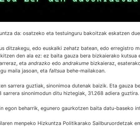
untza da: osatzeko eta testuinguru bakoitzak eskatzen due
s ditzakegu, edo euskalki zehatz batean, edo erregistro ma
itzen den ala ez: ez baita gauza bera bizkaierako kutsua e
arreraz, eta
andrazko
edo
andrakume
bizkaieraz, esaterako
gu maila jasoan, eta
faltsua
behe-mailakoan.
zten sarrera guztiak, sinonimoa dutenak baizik. Eta gauza b
 sarrera sinonimodun ditu hiztegiak, 31.268 adiera guztira.
in egon beharrik, egunero gaurkotzen baita datu-baseko in
 Sailaren menpeko Hizkuntza Politikarako Sailburuordetza