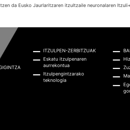
zen da Eusko Jaurlaritzaren itzultzaile neuronalaren
Itzuli
ITZULPEN-ZERBITZUAK
BA
Eskatu itzulpenaren
Hi
aurrekontua
GIGINTZA
Zu
Itzulpengintzarako
Ma
teknologia
Eg
go