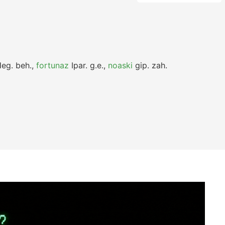
eg.
beh.
,
fortunaz
Ipar.
g.e.
,
noaski
gip.
zah.