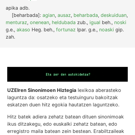
apika
adb.
[beharbada]:
agian
,
ausaz
,
beharbada
,
deskuiduan
,
menturaz
,
onenean
,
heldubada
zub.
,
igual
beh.
,
noski
g.e.
,
akaso
Heg.
beh.
,
fortunaz
Ipar.
g.e.
,
noaski
gip.
zah.
UZEIren Sinonimoen Hiztegia
lexikoa aberasteko
laguntza da: osatzeko eta testuinguru bakoitzak
eskatzen duen hitz egokia hautatzen laguntzeko.
Hitz batek adiera zehatz batean dituen sinonimoak
ikus ditzakegu, edo euskalki zehatz batean, edo
erregistro maila batean zein bestean. Erabiltzaileak