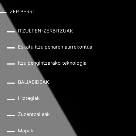
ZER BERRI
ITZULPEN-ZERBITZUAK
Eskatu itzulpenaren aurrekontua
Itzulpengintzarako teknologia
BALIABIDEAK
Hiztegiak
Zuzentzaileak
Mapak