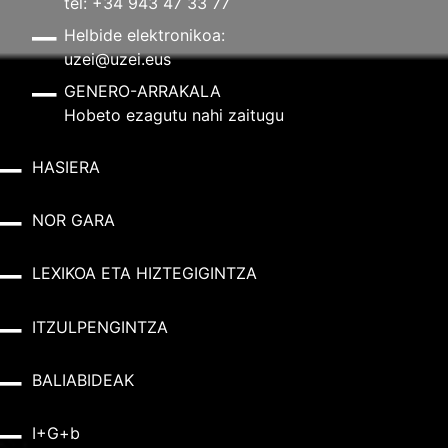
tel: +34 943 47 33 77
Helbide elektronikoa:
uzei@uzei.eus
GENERO-ARRAKALA
Hobeto ezagutu nahi zaitugu
HASIERA
NOR GARA
LEXIKOA ETA HIZTEGIGINTZA
ITZULPENGINTZA
BALIABIDEAK
I+G+b