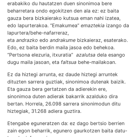
erabakiko du hautatzen duen sinonimoa bere
beharretara ondo egokitzen den ala ez: ez baita
gauza bera bizkaierako kutsua eman nahi izatea,
edo lapurterakoa. “Emakumea”
emaztekia
izango da
lapurtera/behe-nafarreraz,
eta
andrazko
edo
andrakume
bizkaieraz, esaterako.
Edo, ez baita berdin maila jasoa edo behekoa.
“Pertsona elezuria, itxuratia”
azalutsa
dela esango
dugu maila jasoan, eta
faltsua
behe-mailakoan.
Ez da hiztegi arrunta, ez daude hiztegi arruntek
dituzten sarrera guztiak, sinonimoa dutenak baizik.
Eta gauza bera gertatzen da adierekin ere,
sinonimoa duten adierak bakarrik azalduko dira
bertan. Horrela, 26.098 sarrera sinonimodun ditu
hiztegiak, 31.268 adiera guztira.
Etengabe eguneratzen da: ez dago bertsio berrien
zain egon beharrik, egunero gaurkotzen baita datu-