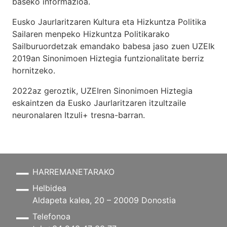
baseko informazioa.
Eusko Jaurlaritzaren Kultura eta Hizkuntza Politika
Sailaren menpeko Hizkuntza Politikarako
Sailburuordetzak emandako babesa jaso zuen UZEIk
2019an Sinonimoen Hiztegia funtzionalitate berriz
hornitzeko.
2022az geroztik, UZEIren Sinonimoen Hiztegia
eskaintzen da Eusko Jaurlaritzaren itzultzaile
neuronalaren
Itzuli+
tresna-barran.
HARREMANETARAKO
Helbidea
Aldapeta kalea, 20 – 20009 Donostia
Telefonoa