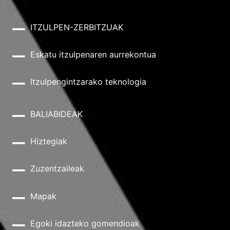
ITZULPEN-ZERBITZUAK
Eskatu itzulpenaren aurrekontua
Itzulpengintzarako teknologia
BALIABIDEAK
Hiztegiak
Zuzentzaileak
Mapak
Egoki idazteko gomendioak