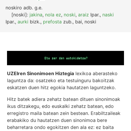
noskiro
adb.
g.e.
[noski]:
jakina
,
nola ez
,
noski
,
araiz
Ipar.
,
naski
Ipar.
,
aurki
bizk.
,
prefosta
zub.
,
bai, noski
UZEIren Sinonimoen Hiztegia
lexikoa aberasteko
laguntza da: osatzeko eta testuinguru bakoitzak
eskatzen duen hitz egokia hautatzen laguntzeko.
Hitz batek adiera zehatz batean dituen sinonimoak
ikus ditzakegu, edo euskalki zehatz batean, edo
erregistro maila batean zein bestean. Erabiltzaileak
erabakiko du hautatzen duen sinonimoa bere
beharretara ondo egokitzen den ala ez: ez baita