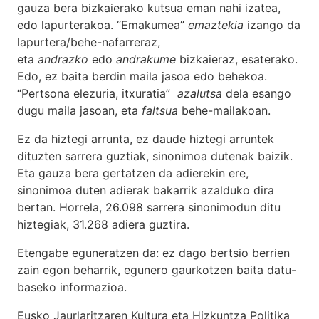
gauza bera bizkaierako kutsua eman nahi izatea,
edo lapurterakoa. “Emakumea”
emaztekia
izango da
lapurtera/behe-nafarreraz,
eta
andrazko
edo
andrakume
bizkaieraz, esaterako.
Edo, ez baita berdin maila jasoa edo behekoa.
“Pertsona elezuria, itxuratia”
azalutsa
dela esango
dugu maila jasoan, eta
faltsua
behe-mailakoan.
Ez da hiztegi arrunta, ez daude hiztegi arruntek
dituzten sarrera guztiak, sinonimoa dutenak baizik.
Eta gauza bera gertatzen da adierekin ere,
sinonimoa duten adierak bakarrik azalduko dira
bertan. Horrela, 26.098 sarrera sinonimodun ditu
hiztegiak, 31.268 adiera guztira.
Etengabe eguneratzen da: ez dago bertsio berrien
zain egon beharrik, egunero gaurkotzen baita datu-
baseko informazioa.
Eusko Jaurlaritzaren Kultura eta Hizkuntza Politika