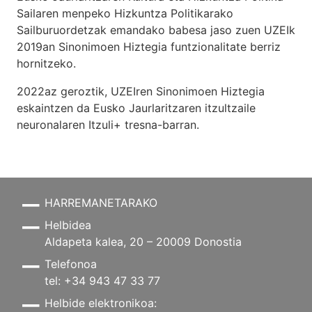
Sailaren menpeko Hizkuntza Politikarako
Sailburuordetzak emandako babesa jaso zuen UZEIk
2019an Sinonimoen Hiztegia funtzionalitate berriz
hornitzeko.
2022az geroztik, UZEIren Sinonimoen Hiztegia
eskaintzen da Eusko Jaurlaritzaren itzultzaile
neuronalaren
Itzuli+
tresna-barran.
HARREMANETARAKO
Helbidea
Aldapeta kalea, 20 – 20009 Donostia
Telefonoa
tel: +34 943 47 33 77
Helbide elektronikoa: