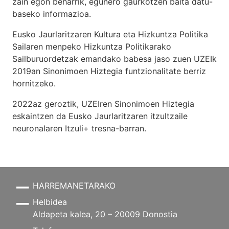
zain egon beharrik, egunero gaurkotzen baita datu-
baseko informazioa.
Eusko Jaurlaritzaren Kultura eta Hizkuntza Politika
Sailaren menpeko Hizkuntza Politikarako
Sailburuordetzak emandako babesa jaso zuen UZEIk
2019an Sinonimoen Hiztegia funtzionalitate berriz
hornitzeko.
2022az geroztik, UZEIren Sinonimoen Hiztegia
eskaintzen da Eusko Jaurlaritzaren itzultzaile
neuronalaren
Itzuli+
tresna-barran.
HARREMANETARAKO
Helbidea
Aldapeta kalea, 20 – 20009 Donostia