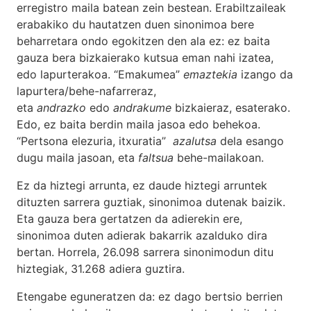
erregistro maila batean zein bestean. Erabiltzaileak
erabakiko du hautatzen duen sinonimoa bere
beharretara ondo egokitzen den ala ez: ez baita
gauza bera bizkaierako kutsua eman nahi izatea,
edo lapurterakoa. “Emakumea”
emaztekia
izango da
lapurtera/behe-nafarreraz,
eta
andrazko
edo
andrakume
bizkaieraz, esaterako.
Edo, ez baita berdin maila jasoa edo behekoa.
“Pertsona elezuria, itxuratia”
azalutsa
dela esango
dugu maila jasoan, eta
faltsua
behe-mailakoan.
Ez da hiztegi arrunta, ez daude hiztegi arruntek
dituzten sarrera guztiak, sinonimoa dutenak baizik.
Eta gauza bera gertatzen da adierekin ere,
sinonimoa duten adierak bakarrik azalduko dira
bertan. Horrela, 26.098 sarrera sinonimodun ditu
hiztegiak, 31.268 adiera guztira.
Etengabe eguneratzen da: ez dago bertsio berrien