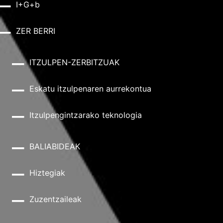
I+G+b
ZER BERRI
ITZULPEN-ZERBITZUAK
Eskatu itzulpenaren aurrekontua
Itzulpengintzarako teknologia
BALIABIDEAK
Hiztegiak
Zuzentzaileak