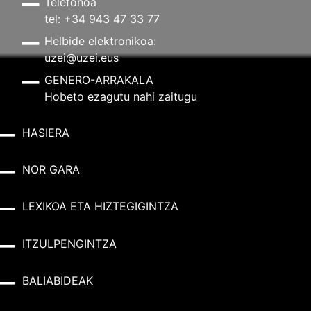
Telefonoa
tel: +34 943 47 33 77
Helbide elektronikoa:
uzei@uzei.eus
GENERO-ARRAKALA
Hobeto ezagutu nahi zaitugu
HASIERA
NOR GARA
LEXIKOA ETA HIZTEGIGINTZA
ITZULPENGINTZA
BALIABIDEAK