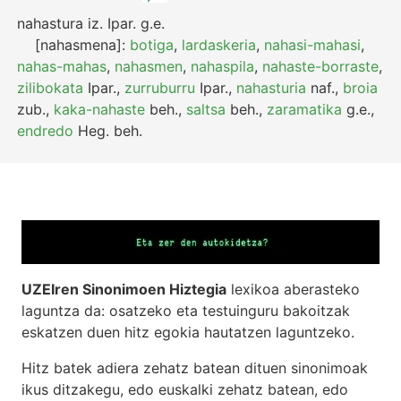
nahastura
iz.
Ipar.
g.e.
[nahasmena]:
botiga
,
lardaskeria
,
nahasi-mahasi
,
nahas-mahas
,
nahasmen
,
nahaspila
,
nahaste-borraste
,
zilibokata
Ipar.
,
zurruburru
Ipar.
,
nahasturia
naf.
,
broia
zub.
,
kaka-nahaste
beh.
,
saltsa
beh.
,
zaramatika
g.e.
,
endredo
Heg.
beh.
UZEIren Sinonimoen Hiztegia
lexikoa aberasteko
laguntza da: osatzeko eta testuinguru bakoitzak
eskatzen duen hitz egokia hautatzen laguntzeko.
Hitz batek adiera zehatz batean dituen sinonimoak
ikus ditzakegu, edo euskalki zehatz batean, edo