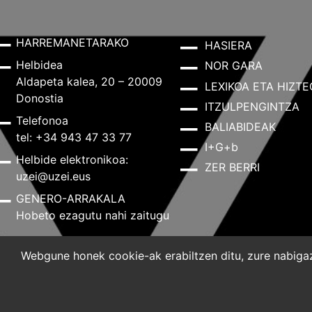
HARREMANETARAKO
HASIERA
Helbidea
NOR GARA
Aldapeta kalea, 20 – 20009
LEXIKOA ETA HIZTE
Donostia
ITZULPENGINTZA
Telefonoa
BALIABIDEAK
tel: +34 943 47 33 77
I+G+b
Helbide elektronikoa:
ZER BERRI
uzei@uzei.eus
GENERO-ARRAKALA
Hobeto ezagutu nahi zaitugu
Webgune honek cookie-ak erabiltzen ditu, zure nabigazi
Lege-oharra
Pribatutasun-politika
Cookie-politik