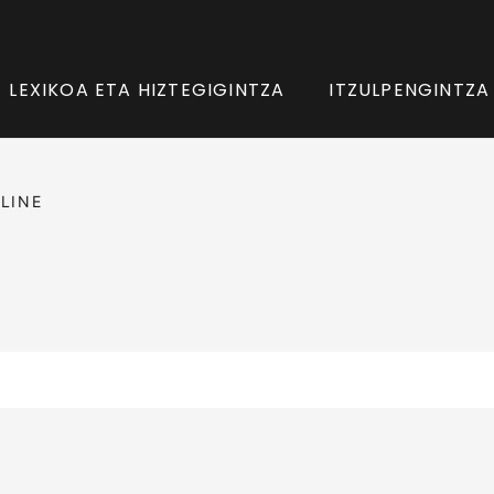
LEXIKOA ETA HIZTEGIGINTZA
ITZULPENGINTZA
LINE