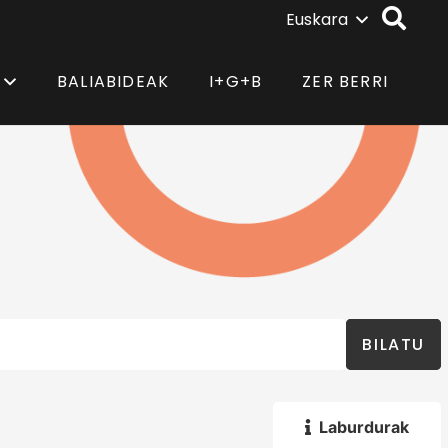
Euskara
BALIABIDEAK
I+G+B
ZER BERRI
BILATU
Laburdurak