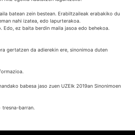
ila batean zein bestean. Erabiltzaileak erabakiko du
man nahi izatea, edo lapurterakoa.
. Edo, ez baita berdin maila jasoa edo behekoa.
era gertatzen da adierekin ere, sinonimoa duten
formazioa.
k emandako babesa jaso zuen UZEIk 2019an Sinonimoen
+
tresna-barran.