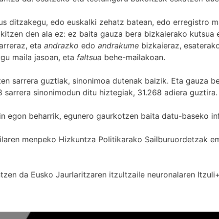
s ditzakegu, edo euskalki zehatz batean, edo erregistro ma
itzen den ala ez: ez baita gauza bera bizkaierako kutsua e
arreraz, eta
andrazko
edo
andrakume
bizkaieraz, esaterako
gu maila jasoan, eta
faltsua
behe-mailakoan.
zten sarrera guztiak, sinonimoa dutenak baizik. Eta gauza b
 sarrera sinonimodun ditu hiztegiak, 31.268 adiera guztira.
in egon beharrik, egunero gaurkotzen baita datu-baseko in
 Sailaren menpeko Hizkuntza Politikarako Sailburuordetza
zen da Eusko Jaurlaritzaren itzultzaile neuronalaren
Itzuli