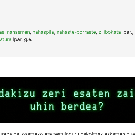
as
,
nahasmen
,
nahaspila
,
nahaste-borraste
,
zilibokata
Ipar.
,
stura
Ipar.
g.e.
untza da: osatzeko eta testuinguru bakoitzak eskatzen due