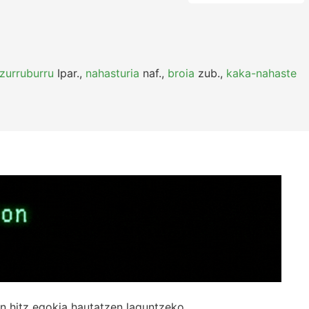
zurruburru
Ipar.
,
nahasturia
naf.
,
broia
zub.
,
kaka-nahaste
n hitz egokia hautatzen laguntzeko.