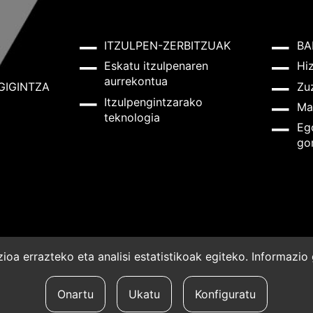
ITZULPEN-ZERBITZUAK
BA
Eskatu itzulpenaren
Hi
aurrekontua
GIGINTZA
Zu
Itzulpengintzarako
Ma
teknologia
Eg
go
oa errazteko eta analisi estatistikoak egiteko. Informazi
a
Onartu
Ukatu
Konfiguratu