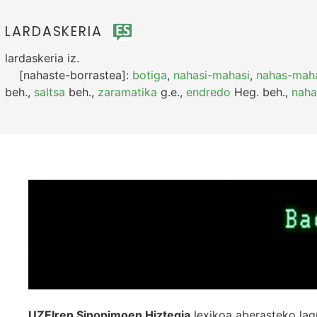
LARDASKERIA
lardaskeria
iz.
[nahaste-borrastea]:
botiga
,
nahasi-mahasi
,
nahas-mah
beh.
,
saltsa
beh.
,
zaramatika
g.e.
,
endredo
Heg.
beh.
,
naha
UZEIren Sinonimoen Hiztegia
lexikoa aberasteko lag