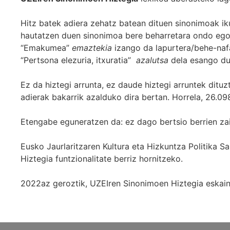
Hitz batek adiera zehatz batean dituen sinonimoak iku
hautatzen duen sinonimoa bere beharretara ondo egok
“Emakumea”
emaztekia
izango da lapurtera/behe-naf
“Pertsona elezuria, itxuratia”
azalutsa
dela esango du
Ez da hiztegi arrunta, ez daude hiztegi arruntek ditu
adierak bakarrik azalduko dira bertan. Horrela, 26.098
Etengabe eguneratzen da: ez dago bertsio berrien za
Eusko Jaurlaritzaren Kultura eta Hizkuntza Politika
Hiztegia funtzionalitate berriz hornitzeko.
2022az geroztik, UZEIren Sinonimoen Hiztegia eskaint