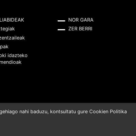
LIABIDEAK
NOR GARA
ztegiak
ZER BERRI
zentzaileak
pak
oki idazteko
mendioak
o gehiago nahi baduzu, kontsultatu gure
Cookien Politika