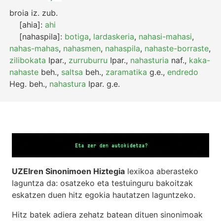
broia
iz.
zub.
[ahia]:
ahi
[nahaspila]:
botiga
,
lardaskeria
,
nahasi-mahasi
,
nahas-mahas
,
nahasmen
,
nahaspila
,
nahaste-borraste
,
zilibokata
Ipar.
,
zurruburru
Ipar.
,
nahasturia
naf.
,
kaka-
nahaste
beh.
,
saltsa
beh.
,
zaramatika
g.e.
,
endredo
Heg.
beh.
,
nahastura
Ipar.
g.e.
UZEIren Sinonimoen Hiztegia
lexikoa aberasteko
laguntza da: osatzeko eta testuinguru bakoitzak
eskatzen duen hitz egokia hautatzen laguntzeko.
Hitz batek adiera zehatz batean dituen sinonimoak