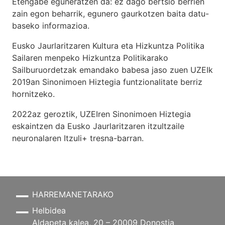
Etengabe eguneratzen da: ez dago bertsio berrien
zain egon beharrik, egunero gaurkotzen baita datu-
baseko informazioa.
Eusko Jaurlaritzaren Kultura eta Hizkuntza Politika
Sailaren menpeko Hizkuntza Politikarako
Sailburuordetzak emandako babesa jaso zuen UZEIk
2019an Sinonimoen Hiztegia funtzionalitate berriz
hornitzeko.
2022az geroztik, UZEIren Sinonimoen Hiztegia
eskaintzen da Eusko Jaurlaritzaren itzultzaile
neuronalaren
Itzuli+
tresna-barran.
HARREMANETARAKO
Helbidea
Aldapeta kalea, 20 – 20009 Donostia