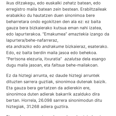
ikus ditzakegu, edo euskalki zehatz batean, edo
erregistro maila batean zein bestean. Erabiltzaileak
erabakiko du hautatzen duen sinonimoa bere
beharretara ondo egokitzen den ala ez: ez baita
gauza bera bizkaierako kutsua eman nahi izatea,
edo lapurterakoa. “Emakumea”
emaztekia
izango da
lapurtera/behe-nafarreraz,
eta
andrazko
edo
andrakume
bizkaieraz, esaterako.
Edo, ez baita berdin maila jasoa edo behekoa.
“Pertsona elezuria, itxuratia”
azalutsa
dela esango
dugu maila jasoan, eta
faltsua
behe-mailakoan.
Ez da hiztegi arrunta, ez daude hiztegi arruntek
dituzten sarrera guztiak, sinonimoa dutenak baizik.
Eta gauza bera gertatzen da adierekin ere,
sinonimoa duten adierak bakarrik azalduko dira
bertan. Horrela, 26.098 sarrera sinonimodun ditu
hiztegiak, 31.268 adiera guztira.