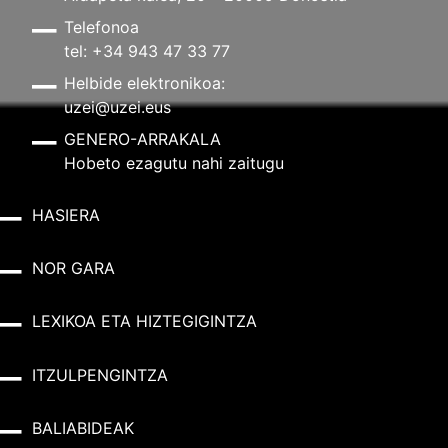
Telefonoa
tel: +34 943 47 33 77
Helbide elektronikoa:
uzei@uzei.eus
GENERO-ARRAKALA
Hobeto ezagutu nahi zaitugu
HASIERA
NOR GARA
LEXIKOA ETA HIZTEGIGINTZA
ITZULPENGINTZA
BALIABIDEAK