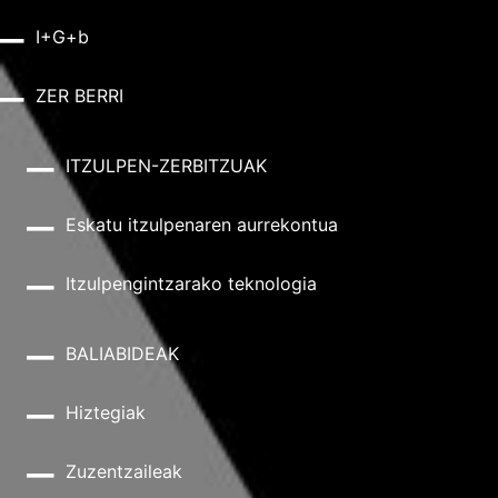
I+G+b
ZER BERRI
ITZULPEN-ZERBITZUAK
Eskatu itzulpenaren aurrekontua
Itzulpengintzarako teknologia
BALIABIDEAK
Hiztegiak
Zuzentzaileak