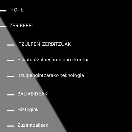
I+G+b
ZER BERRI
ITZULPEN-ZERBITZUAK
Eskatu itzulpenaren aurrekontua
Itzulpengintzarako teknologia
BALIABIDEAK
Hiztegiak
Zuzentzaileak