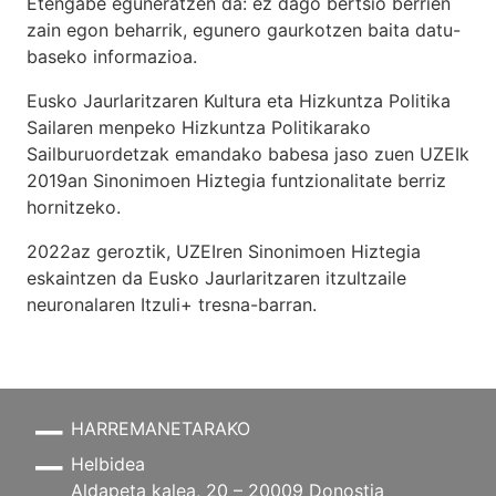
Etengabe eguneratzen da: ez dago bertsio berrien
zain egon beharrik, egunero gaurkotzen baita datu-
baseko informazioa.
Eusko Jaurlaritzaren Kultura eta Hizkuntza Politika
Sailaren menpeko Hizkuntza Politikarako
Sailburuordetzak emandako babesa jaso zuen UZEIk
2019an Sinonimoen Hiztegia funtzionalitate berriz
hornitzeko.
2022az geroztik, UZEIren Sinonimoen Hiztegia
eskaintzen da Eusko Jaurlaritzaren itzultzaile
neuronalaren
Itzuli+
tresna-barran.
HARREMANETARAKO
Helbidea
Aldapeta kalea, 20 – 20009 Donostia