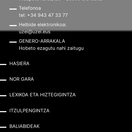
Telefonoa
tel: +34 943 47 33 77
Helbide elektronikoa:
uzei@uzei.eus
GENERO-ARRAKALA
Hobeto ezagutu nahi zaitugu
HASIERA
NOR GARA
LEXIKOA ETA HIZTEGIGINTZA
ITZULPENGINTZA
BALIABIDEAK