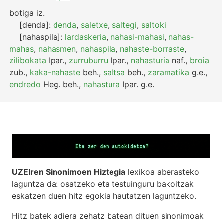
botiga
iz.
[denda]:
denda
,
saletxe
,
saltegi
,
saltoki
[nahaspila]:
lardaskeria
,
nahasi-mahasi
,
nahas-
mahas
,
nahasmen
,
nahaspila
,
nahaste-borraste
,
zilibokata
Ipar.
,
zurruburru
Ipar.
,
nahasturia
naf.
,
broia
zub.
,
kaka-nahaste
beh.
,
saltsa
beh.
,
zaramatika
g.e.
,
endredo
Heg.
beh.
,
nahastura
Ipar.
g.e.
UZEIren Sinonimoen Hiztegia
lexikoa aberasteko
laguntza da: osatzeko eta testuinguru bakoitzak
eskatzen duen hitz egokia hautatzen laguntzeko.
Hitz batek adiera zehatz batean dituen sinonimoak