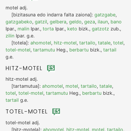
motel
adj.
[bizitasuna edo indarra falta zaiona]:
gatzgabe
,
gatzgabeko
,
gatzil
,
gelbera
,
geldo
,
geza
,
ilaun
,
bano
Ipar.
,
malin
Ipar.
,
torta
Ipar.
,
keto
bizk.
,
gatzotz
zub.
,
zilin
Ipar.
g.e.
[totela]:
ahomotel
,
hitz-motel
,
tartailo
,
tatale
,
totel
,
totel-motel
,
tartamutu
Heg.
,
berbartu
bizk.
,
tartail
g.e.
HITZ-MOTEL
hitz-motel
adj.
[tartamutua]:
ahomotel
,
motel
,
tartailo
,
tatale
,
totel
,
totel-motel
,
tartamutu
Heg.
,
berbartu
bizk.
,
tartail
g.e.
TOTEL-MOTEL
totel-motel
adj.
[hitz-motela]:
ahomotel
,
hitz-motel
,
motel
,
tartailo
,