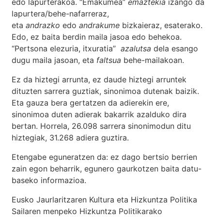
edo lapurterakoa. “Emakumea”
emaztekia
izango da
lapurtera/behe-nafarreraz,
eta
andrazko
edo
andrakume
bizkaieraz, esaterako.
Edo, ez baita berdin maila jasoa edo behekoa.
“Pertsona elezuria, itxuratia”
azalutsa
dela esango
dugu maila jasoan, eta
faltsua
behe-mailakoan.
Ez da hiztegi arrunta, ez daude hiztegi arruntek
dituzten sarrera guztiak, sinonimoa dutenak baizik.
Eta gauza bera gertatzen da adierekin ere,
sinonimoa duten adierak bakarrik azalduko dira
bertan. Horrela, 26.098 sarrera sinonimodun ditu
hiztegiak, 31.268 adiera guztira.
Etengabe eguneratzen da: ez dago bertsio berrien
zain egon beharrik, egunero gaurkotzen baita datu-
baseko informazioa.
Eusko Jaurlaritzaren Kultura eta Hizkuntza Politika
Sailaren menpeko Hizkuntza Politikarako