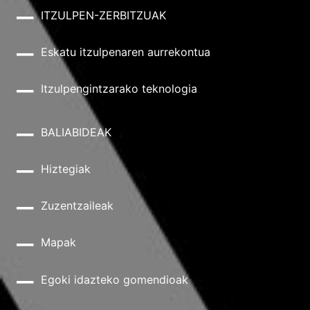
ITZULPEN-ZERBITZUAK
Eskatu itzulpenaren aurrekontua
Itzulpengintzarako teknologia
BALIABIDEAK
Hiztegiak
Zuzentzaileak
Mapak
Egoki idazteko gomendioak