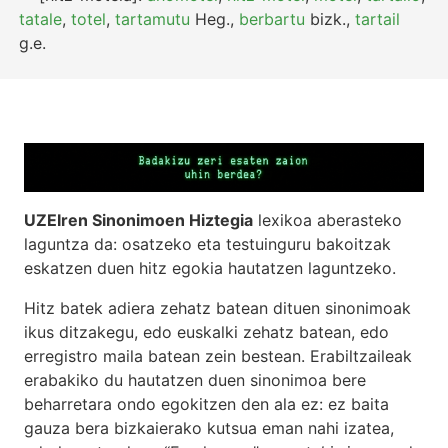
tatale
,
totel
,
tartamutu
Heg.
,
berbartu
bizk.
,
tartail
g.e.
UZEIren Sinonimoen Hiztegia
lexikoa aberasteko
laguntza da: osatzeko eta testuinguru bakoitzak
eskatzen duen hitz egokia hautatzen laguntzeko.
Hitz batek adiera zehatz batean dituen sinonimoak
ikus ditzakegu, edo euskalki zehatz batean, edo
erregistro maila batean zein bestean. Erabiltzaileak
erabakiko du hautatzen duen sinonimoa bere
beharretara ondo egokitzen den ala ez: ez baita
gauza bera bizkaierako kutsua eman nahi izatea,