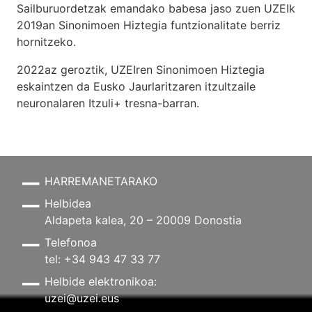
Sailburuordetzak emandako babesa jaso zuen UZEIk
2019an Sinonimoen Hiztegia funtzionalitate berriz
hornitzeko.
2022az geroztik, UZEIren Sinonimoen Hiztegia
eskaintzen da Eusko Jaurlaritzaren itzultzaile
neuronalaren
Itzuli+
tresna-barran.
HARREMANETARAKO
Helbidea
Aldapeta kalea, 20 – 20009 Donostia
Telefonoa
tel: +34 943 47 33 77
Helbide elektronikoa:
uzei@uzei.eus