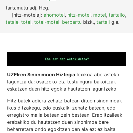
tartamutu
adj.
Heg.
[hitz-motela]:
ahomotel
,
hitz-motel
,
motel
,
tartailo
,
tatale
,
totel
,
totel-motel
,
berbartu
bizk.
,
tartail
g.e.
UZEIren Sinonimoen Hiztegia
lexikoa aberasteko
laguntza da: osatzeko eta testuinguru bakoitzak
eskatzen duen hitz egokia hautatzen laguntzeko.
Hitz batek adiera zehatz batean dituen sinonimoak
ikus ditzakegu, edo euskalki zehatz batean, edo
erregistro maila batean zein bestean. Erabiltzaileak
erabakiko du hautatzen duen sinonimoa bere
beharretara ondo egokitzen den ala ez: ez baita