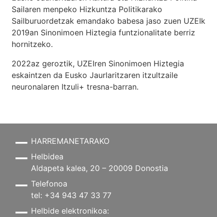
Sailaren menpeko Hizkuntza Politikarako
Sailburuordetzak emandako babesa jaso zuen UZEIk
2019an Sinonimoen Hiztegia funtzionalitate berriz
hornitzeko.
2022az geroztik, UZEIren Sinonimoen Hiztegia
eskaintzen da Eusko Jaurlaritzaren itzultzaile
neuronalaren
Itzuli+
tresna-barran.
HARREMANETARAKO
Helbidea
Aldapeta kalea, 20 – 20009 Donostia
Telefonoa
tel: +34 943 47 33 77
Helbide elektronikoa: