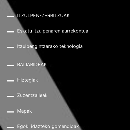
ITZULPEN-ZERBITZUAK
Eskatu itzulpenaren aurrekontua
Itzulpengintzarako teknologia
BALIABIDEAK
Hiztegiak
Zuzentzaileak
Mapak
Egoki idazteko gomendioak