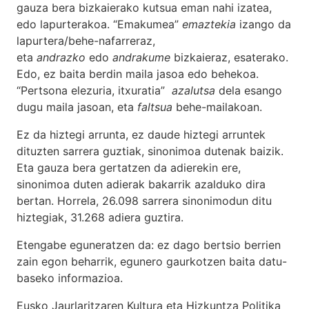
gauza bera bizkaierako kutsua eman nahi izatea,
edo lapurterakoa. “Emakumea”
emaztekia
izango da
lapurtera/behe-nafarreraz,
eta
andrazko
edo
andrakume
bizkaieraz, esaterako.
Edo, ez baita berdin maila jasoa edo behekoa.
“Pertsona elezuria, itxuratia”
azalutsa
dela esango
dugu maila jasoan, eta
faltsua
behe-mailakoan.
Ez da hiztegi arrunta, ez daude hiztegi arruntek
dituzten sarrera guztiak, sinonimoa dutenak baizik.
Eta gauza bera gertatzen da adierekin ere,
sinonimoa duten adierak bakarrik azalduko dira
bertan. Horrela, 26.098 sarrera sinonimodun ditu
hiztegiak, 31.268 adiera guztira.
Etengabe eguneratzen da: ez dago bertsio berrien
zain egon beharrik, egunero gaurkotzen baita datu-
baseko informazioa.
Eusko Jaurlaritzaren Kultura eta Hizkuntza Politika