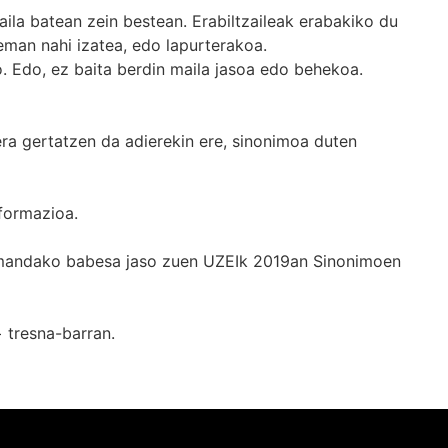
ila batean zein bestean. Erabiltzaileak erabakiko du
man nahi izatea, edo lapurterakoa.
. Edo, ez baita berdin maila jasoa edo behekoa.
era gertatzen da adierekin ere, sinonimoa duten
formazioa.
k emandako babesa jaso zuen UZEIk 2019an Sinonimoen
+
tresna-barran.