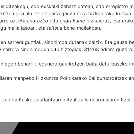
s ditzakegu, edo euskalki zehatz batean, edo erregistro ma
itzen den ala ez: ez baita gauza bera bizkaierako kutsua e
arreraz, eta
andrazko
edo
andrakume
bizkaieraz, esaterako
gu maila jasoan, eta
faltsua
behe-mailakoan.
zten sarrera guztiak, sinonimoa dutenak baizik. Eta gauza b
 sarrera sinonimodun ditu hiztegiak, 31.268 adiera guztira.
in egon beharrik, egunero gaurkotzen baita datu-baseko in
 Sailaren menpeko Hizkuntza Politikarako Sailburuordetza
zen da Eusko Jaurlaritzaren itzultzaile neuronalaren
Itzuli