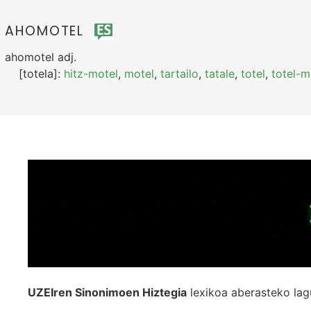
AHOMOTEL
ahomotel
adj.
[totela]:
hitz-motel
,
motel
,
tartailo
,
tatale
,
totel
,
totel-m
UZEIren Sinonimoen Hiztegia
lexikoa aberasteko lag