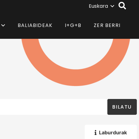
Euskara
BALIABIDEAK
I+G+B
ZER BERRI
BILATU
Laburdurak