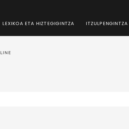
LEXIKOA ETA HIZTEGIGINTZA
ITZULPENGINTZA
LINE