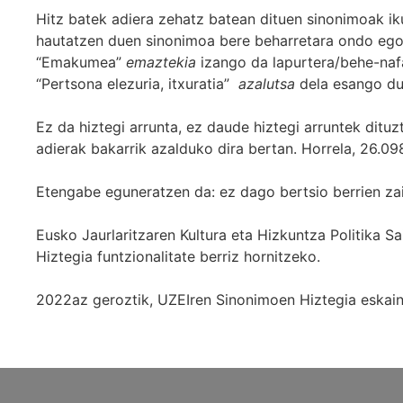
Hitz batek adiera zehatz batean dituen sinonimoak iku
hautatzen duen sinonimoa bere beharretara ondo egok
“Emakumea”
emaztekia
izango da lapurtera/behe-naf
“Pertsona elezuria, itxuratia”
azalutsa
dela esango du
Ez da hiztegi arrunta, ez daude hiztegi arruntek ditu
adierak bakarrik azalduko dira bertan. Horrela, 26.098
Etengabe eguneratzen da: ez dago bertsio berrien za
Eusko Jaurlaritzaren Kultura eta Hizkuntza Politika
Hiztegia funtzionalitate berriz hornitzeko.
2022az geroztik, UZEIren Sinonimoen Hiztegia eskaint