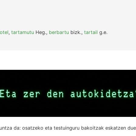
otel
,
tartamutu
Heg.
,
berbartu
bizk.
,
tartail
g.e.
untza da: osatzeko eta testuinguru bakoitzak eskatzen due