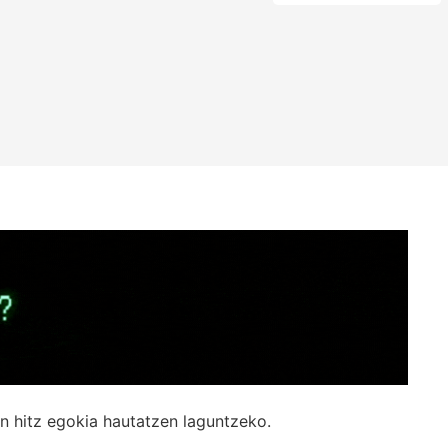
n hitz egokia hautatzen laguntzeko.