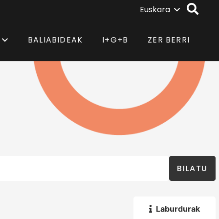
Euskara
BALIABIDEAK
I+G+B
ZER BERRI
BILATU
Laburdurak