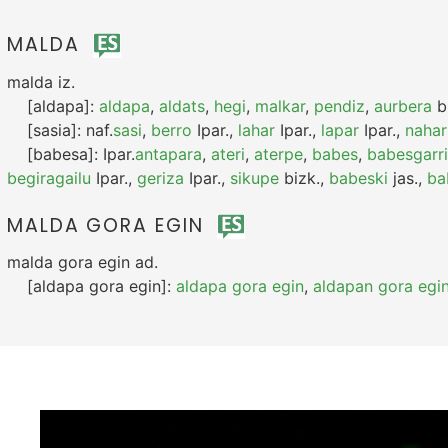
MALDA
malda
iz.
[aldapa]:
aldapa
,
aldats
,
hegi
,
malkar
,
pendiz
,
aurbera
b
[sasia]:
naf.
sasi
,
berro
Ipar.
,
lahar
Ipar.
,
lapar
Ipar.
,
nahar
[babesa]:
Ipar.
antapara
,
ateri
,
aterpe
,
babes
,
babesgarri
begiragailu
Ipar.
,
geriza
Ipar.
,
sikupe
bizk.
,
babeski
jas.
,
ba
MALDA GORA EGIN
malda gora egin
ad.
[aldapa gora egin]:
aldapa gora egin
,
aldapan gora egi