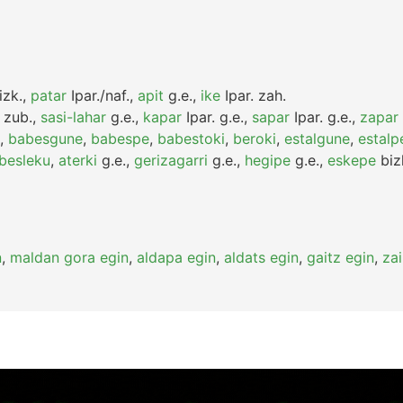
izk.
,
patar
Ipar./naf.
,
apit
g.e.
,
ike
Ipar.
zah.
zub.
,
sasi-lahar
g.e.
,
kapar
Ipar.
g.e.
,
sapar
Ipar.
g.e.
,
zapar
,
babesgune
,
babespe
,
babestoki
,
beroki
,
estalgune
,
estalp
besleku
,
aterki
g.e.
,
gerizagarri
g.e.
,
hegipe
g.e.
,
eskepe
biz
n
,
maldan gora egin
,
aldapa egin
,
aldats egin
,
gaitz egin
,
zai