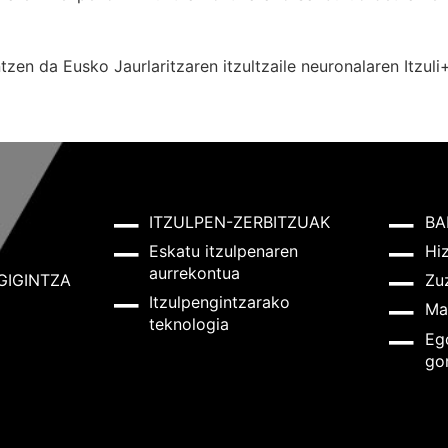
zen da Eusko Jaurlaritzaren itzultzaile neuronalaren
Itzuli
ITZULPEN-ZERBITZUAK
BA
Eskatu itzulpenaren
Hi
aurrekontua
GIGINTZA
Zu
Itzulpengintzarako
Ma
teknologia
Eg
go