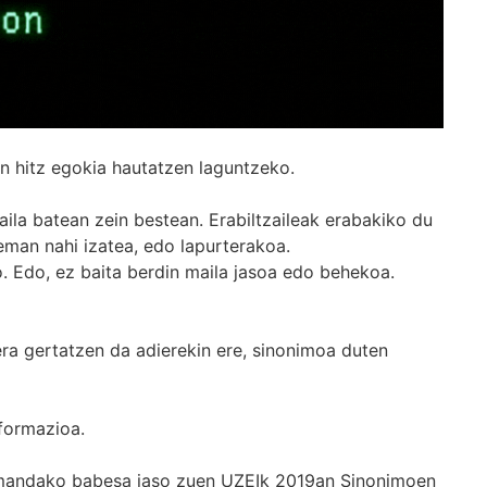
n hitz egokia hautatzen laguntzeko.
ila batean zein bestean. Erabiltzaileak erabakiko du
man nahi izatea, edo lapurterakoa.
. Edo, ez baita berdin maila jasoa edo behekoa.
era gertatzen da adierekin ere, sinonimoa duten
formazioa.
k emandako babesa jaso zuen UZEIk 2019an Sinonimoen