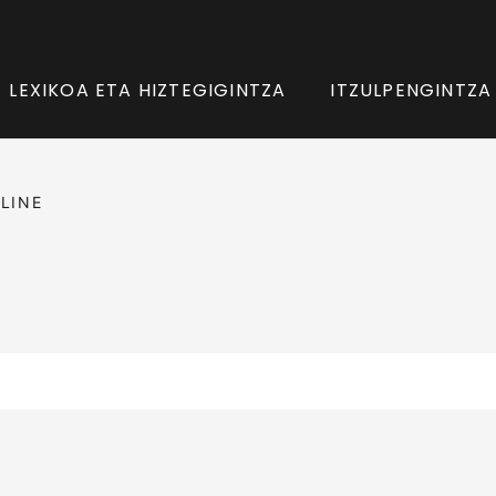
LEXIKOA ETA HIZTEGIGINTZA
ITZULPENGINTZA
LINE