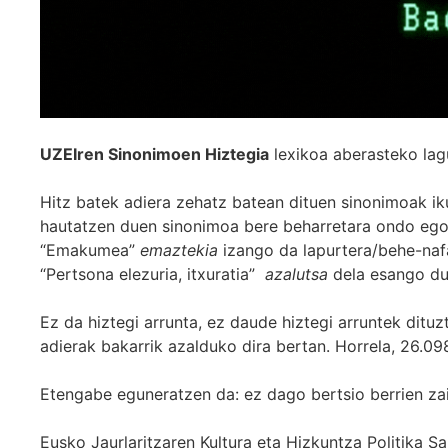
UZEIren Sinonimoen Hiztegia
lexikoa aberasteko lag
Hitz batek adiera zehatz batean dituen sinonimoak iku
hautatzen duen sinonimoa bere beharretara ondo egok
“Emakumea”
emaztekia
izango da lapurtera/behe-naf
“Pertsona elezuria, itxuratia”
azalutsa
dela esango du
Ez da hiztegi arrunta, ez daude hiztegi arruntek ditu
adierak bakarrik azalduko dira bertan. Horrela, 26.098
Etengabe eguneratzen da: ez dago bertsio berrien za
Eusko Jaurlaritzaren Kultura eta Hizkuntza Politika