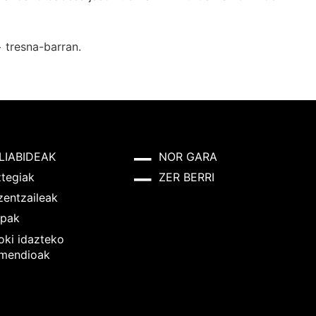
+
tresna-barran.
LIABIDEAK
NOR GARA
ztegiak
ZER BERRI
zentzaileak
pak
oki idazteko
mendioak