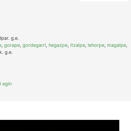
Ipar.
g.e.
e
,
gorape
,
gordegarri
,
hegazpe
,
itzalpe
,
lehorpe
,
magalpe
,
k.
g.e.
l egin