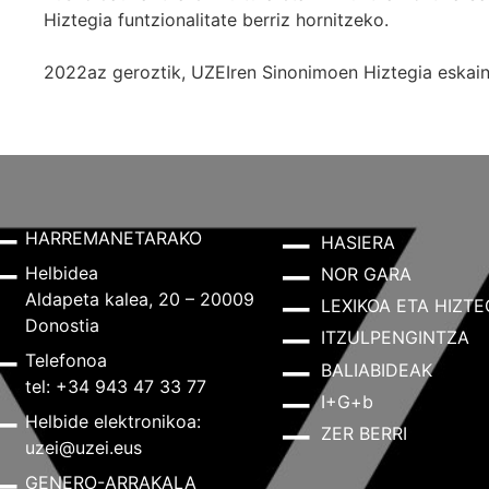
Hiztegia funtzionalitate berriz hornitzeko.
2022az geroztik, UZEIren Sinonimoen Hiztegia eskaint
HARREMANETARAKO
HASIERA
Helbidea
NOR GARA
Aldapeta kalea, 20 – 20009
LEXIKOA ETA HIZTE
Donostia
ITZULPENGINTZA
Telefonoa
BALIABIDEAK
tel: +34 943 47 33 77
I+G+b
Helbide elektronikoa:
ZER BERRI
uzei@uzei.eus
GENERO-ARRAKALA