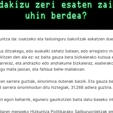
untza da: osatzeko eta testuinguru bakoitzak eskatzen due
s ditzakegu, edo euskalki zehatz batean, edo erregistro ma
itzen den ala ez: ez baita gauza bera bizkaierako kutsua e
arreraz, eta
andrazko
edo
andrakume
bizkaieraz, esaterako
gu maila jasoan, eta
faltsua
behe-mailakoan.
zten sarrera guztiak, sinonimoa dutenak baizik. Eta gauza b
 sarrera sinonimodun ditu hiztegiak, 31.268 adiera guztira.
in egon beharrik, egunero gaurkotzen baita datu-baseko in
 Sailaren menpeko Hizkuntza Politikarako Sailburuordetza