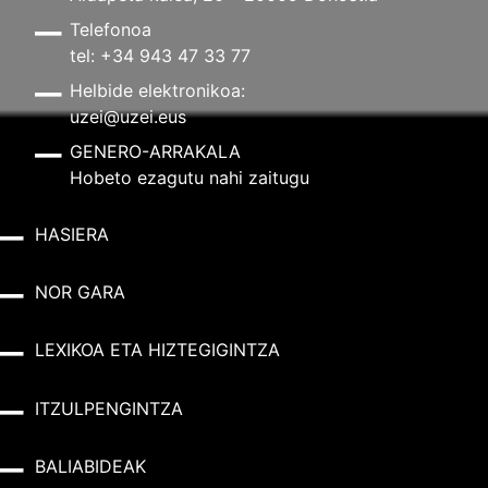
Telefonoa
tel: +34 943 47 33 77
Helbide elektronikoa:
uzei@uzei.eus
GENERO-ARRAKALA
Hobeto ezagutu nahi zaitugu
HASIERA
NOR GARA
LEXIKOA ETA HIZTEGIGINTZA
ITZULPENGINTZA
BALIABIDEAK