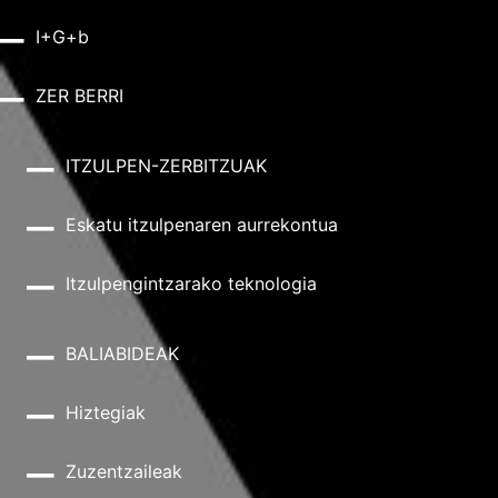
I+G+b
ZER BERRI
ITZULPEN-ZERBITZUAK
Eskatu itzulpenaren aurrekontua
Itzulpengintzarako teknologia
BALIABIDEAK
Hiztegiak
Zuzentzaileak