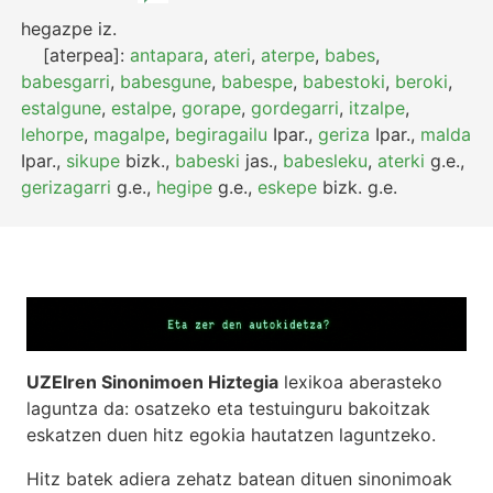
hegazpe
iz.
[aterpea]:
antapara
,
ateri
,
aterpe
,
babes
,
babesgarri
,
babesgune
,
babespe
,
babestoki
,
beroki
,
estalgune
,
estalpe
,
gorape
,
gordegarri
,
itzalpe
,
lehorpe
,
magalpe
,
begiragailu
Ipar.
,
geriza
Ipar.
,
malda
Ipar.
,
sikupe
bizk.
,
babeski
jas.
,
babesleku
,
aterki
g.e.
,
gerizagarri
g.e.
,
hegipe
g.e.
,
eskepe
bizk.
g.e.
UZEIren Sinonimoen Hiztegia
lexikoa aberasteko
laguntza da: osatzeko eta testuinguru bakoitzak
eskatzen duen hitz egokia hautatzen laguntzeko.
Hitz batek adiera zehatz batean dituen sinonimoak