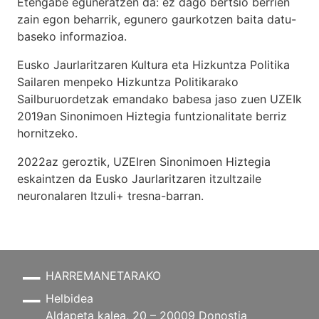
Etengabe eguneratzen da: ez dago bertsio berrien
zain egon beharrik, egunero gaurkotzen baita datu-
baseko informazioa.
Eusko Jaurlaritzaren Kultura eta Hizkuntza Politika
Sailaren menpeko Hizkuntza Politikarako
Sailburuordetzak emandako babesa jaso zuen UZEIk
2019an Sinonimoen Hiztegia funtzionalitate berriz
hornitzeko.
2022az geroztik, UZEIren Sinonimoen Hiztegia
eskaintzen da Eusko Jaurlaritzaren itzultzaile
neuronalaren
Itzuli+
tresna-barran.
HARREMANETARAKO
Helbidea
Aldapeta kalea, 20 – 20009 Donostia