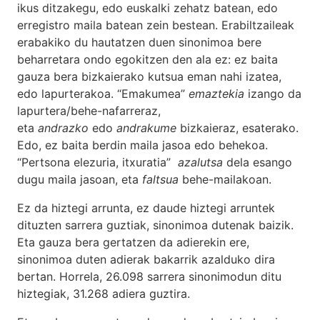
ikus ditzakegu, edo euskalki zehatz batean, edo
erregistro maila batean zein bestean. Erabiltzaileak
erabakiko du hautatzen duen sinonimoa bere
beharretara ondo egokitzen den ala ez: ez baita
gauza bera bizkaierako kutsua eman nahi izatea,
edo lapurterakoa. “Emakumea”
emaztekia
izango da
lapurtera/behe-nafarreraz,
eta
andrazko
edo
andrakume
bizkaieraz, esaterako.
Edo, ez baita berdin maila jasoa edo behekoa.
“Pertsona elezuria, itxuratia”
azalutsa
dela esango
dugu maila jasoan, eta
faltsua
behe-mailakoan.
Ez da hiztegi arrunta, ez daude hiztegi arruntek
dituzten sarrera guztiak, sinonimoa dutenak baizik.
Eta gauza bera gertatzen da adierekin ere,
sinonimoa duten adierak bakarrik azalduko dira
bertan. Horrela, 26.098 sarrera sinonimodun ditu
hiztegiak, 31.268 adiera guztira.