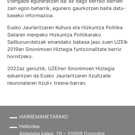
Etengabe eguneratzen da: ez dago bertsio berrien
zain egon beharrik, egunero gaurkotzen baita datu-
baseko informazioa.
Eusko Jaurlaritzaren Kultura eta Hizkuntza Politika
Sailaren menpeko Hizkuntza Politikarako
Sailburuordetzak emandako babesa jaso zuen UZEIk
2019an Sinonimoen Hiztegia funtzionalitate berriz
hornitzeko.
2022az geroztik, UZEIren Sinonimoen Hiztegia
eskaintzen da Eusko Jaurlaritzaren itzultzaile
neuronalaren
Itzuli+
tresna-barran.
HARREMANETARAKO
Helbidea
Aldapeta kalea, 20 – 20009 Donostia