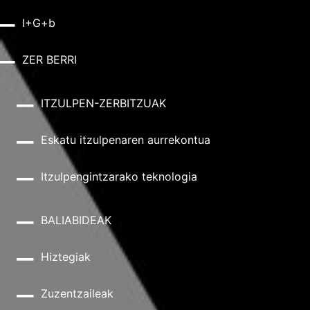
I+G+b
ZER BERRI
ITZULPEN-ZERBITZUAK
Eskatu itzulpenaren aurrekontua
Itzulpengintzarako teknologia
BALIABIDEAK
Hiztegiak
Zuzentzaileak