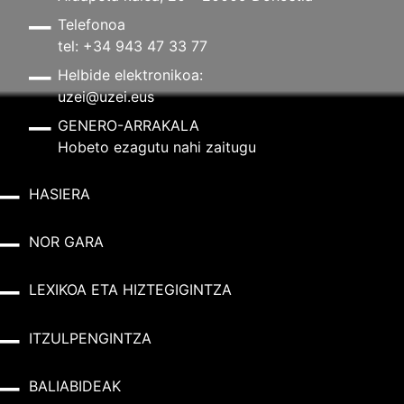
Telefonoa
tel: +34 943 47 33 77
Helbide elektronikoa:
uzei@uzei.eus
GENERO-ARRAKALA
Hobeto ezagutu nahi zaitugu
HASIERA
NOR GARA
LEXIKOA ETA HIZTEGIGINTZA
ITZULPENGINTZA
BALIABIDEAK