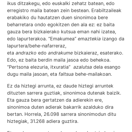
ikus ditzakegu, edo euskalki zehatz batean, edo
erregistro maila batean zein bestean. Erabiltzaileak
erabakiko du hautatzen duen sinonimoa bere
beharretara ondo egokitzen den ala ez: ez baita
gauza bera bizkaierako kutsua eman nahi izatea,
edo lapurterakoa. “Emakumea”
emaztekia
izango da
lapurtera/behe-nafarreraz,
eta
andrazko
edo
andrakume
bizkaieraz, esaterako.
Edo, ez baita berdin maila jasoa edo behekoa.
“Pertsona elezuria, itxuratia”
azalutsa
dela esango
dugu maila jasoan, eta
faltsua
behe-mailakoan.
Ez da hiztegi arrunta, ez daude hiztegi arruntek
dituzten sarrera guztiak, sinonimoa dutenak baizik.
Eta gauza bera gertatzen da adierekin ere,
sinonimoa duten adierak bakarrik azalduko dira
bertan. Horrela, 26.098 sarrera sinonimodun ditu
hiztegiak, 31.268 adiera guztira.