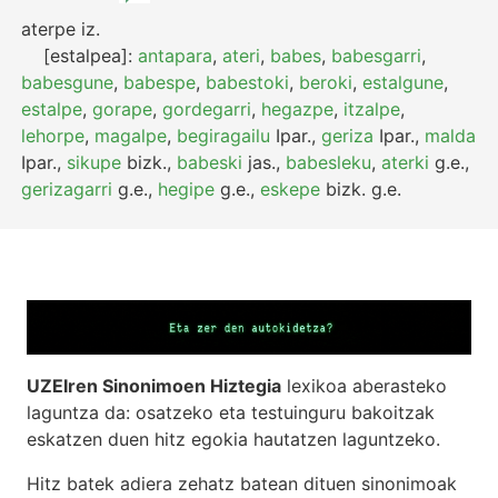
aterpe
iz.
[estalpea]:
antapara
,
ateri
,
babes
,
babesgarri
,
babesgune
,
babespe
,
babestoki
,
beroki
,
estalgune
,
estalpe
,
gorape
,
gordegarri
,
hegazpe
,
itzalpe
,
lehorpe
,
magalpe
,
begiragailu
Ipar.
,
geriza
Ipar.
,
malda
Ipar.
,
sikupe
bizk.
,
babeski
jas.
,
babesleku
,
aterki
g.e.
,
gerizagarri
g.e.
,
hegipe
g.e.
,
eskepe
bizk.
g.e.
UZEIren Sinonimoen Hiztegia
lexikoa aberasteko
laguntza da: osatzeko eta testuinguru bakoitzak
eskatzen duen hitz egokia hautatzen laguntzeko.
Hitz batek adiera zehatz batean dituen sinonimoak