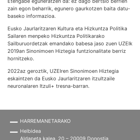
Etengabe eguneratzen da: ez dago bertsio berrien
zain egon beharrik, egunero gaurkotzen baita datu-
baseko informazioa.
Eusko Jaurlaritzaren Kultura eta Hizkuntza Politika
Sailaren menpeko Hizkuntza Politikarako
Sailburuordetzak emandako babesa jaso zuen UZEIk
2019an Sinonimoen Hiztegia funtzionalitate berriz
hornitzeko.
2022az geroztik, UZEIren Sinonimoen Hiztegia
eskaintzen da Eusko Jaurlaritzaren itzultzaile
neuronalaren
Itzuli+
tresna-barran.
HARREMANETARAKO
Helbidea
Aldapeta kalea, 20 – 20009 Donostia