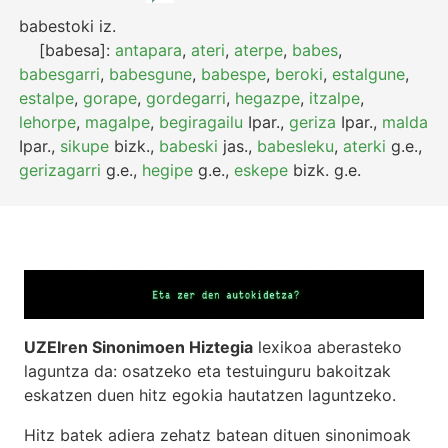
babestoki
iz.
[babesa]:
antapara
,
ateri
,
aterpe
,
babes
,
babesgarri
,
babesgune
,
babespe
,
beroki
,
estalgune
,
estalpe
,
gorape
,
gordegarri
,
hegazpe
,
itzalpe
,
lehorpe
,
magalpe
,
begiragailu
Ipar.
,
geriza
Ipar.
,
malda
Ipar.
,
sikupe
bizk.
,
babeski
jas.
,
babesleku
,
aterki
g.e.
,
gerizagarri
g.e.
,
hegipe
g.e.
,
eskepe
bizk.
g.e.
UZEIren Sinonimoen Hiztegia
lexikoa aberasteko
laguntza da: osatzeko eta testuinguru bakoitzak
eskatzen duen hitz egokia hautatzen laguntzeko.
Hitz batek adiera zehatz batean dituen sinonimoak