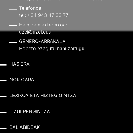
Telefonoa
tel: +34 943 47 33 77
Helbide elektronikoa:
uzei@uzei.eus
GENERO-ARRAKALA
Hobeto ezagutu nahi zaitugu
HASIERA
NOR GARA
LEXIKOA ETA HIZTEGIGINTZA
ITZULPENGINTZA
BALIABIDEAK