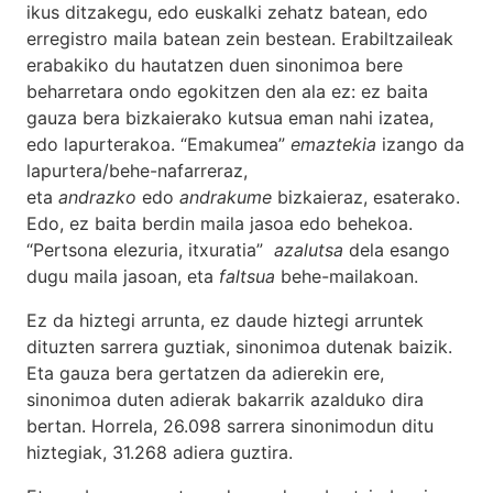
ikus ditzakegu, edo euskalki zehatz batean, edo
erregistro maila batean zein bestean. Erabiltzaileak
erabakiko du hautatzen duen sinonimoa bere
beharretara ondo egokitzen den ala ez: ez baita
gauza bera bizkaierako kutsua eman nahi izatea,
edo lapurterakoa. “Emakumea”
emaztekia
izango da
lapurtera/behe-nafarreraz,
eta
andrazko
edo
andrakume
bizkaieraz, esaterako.
Edo, ez baita berdin maila jasoa edo behekoa.
“Pertsona elezuria, itxuratia”
azalutsa
dela esango
dugu maila jasoan, eta
faltsua
behe-mailakoan.
Ez da hiztegi arrunta, ez daude hiztegi arruntek
dituzten sarrera guztiak, sinonimoa dutenak baizik.
Eta gauza bera gertatzen da adierekin ere,
sinonimoa duten adierak bakarrik azalduko dira
bertan. Horrela, 26.098 sarrera sinonimodun ditu
hiztegiak, 31.268 adiera guztira.