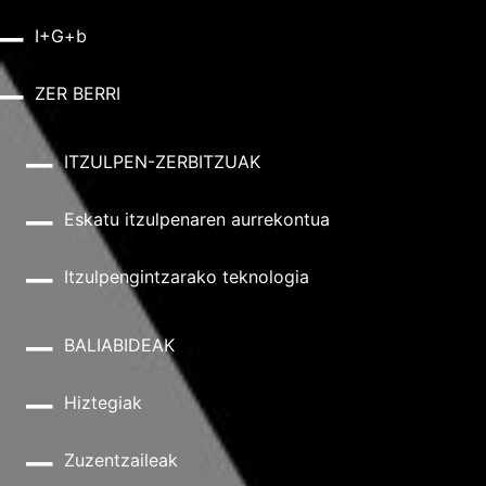
I+G+b
ZER BERRI
ITZULPEN-ZERBITZUAK
Eskatu itzulpenaren aurrekontua
Itzulpengintzarako teknologia
BALIABIDEAK
Hiztegiak
Zuzentzaileak