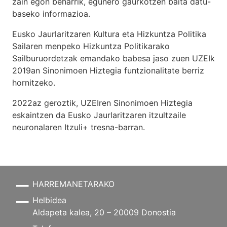
zain egon beharrik, egunero gaurkotzen baita datu-
baseko informazioa.
Eusko Jaurlaritzaren Kultura eta Hizkuntza Politika
Sailaren menpeko Hizkuntza Politikarako
Sailburuordetzak emandako babesa jaso zuen UZEIk
2019an Sinonimoen Hiztegia funtzionalitate berriz
hornitzeko.
2022az geroztik, UZEIren Sinonimoen Hiztegia
eskaintzen da Eusko Jaurlaritzaren itzultzaile
neuronalaren
Itzuli+
tresna-barran.
HARREMANETARAKO
Helbidea
Aldapeta kalea, 20 – 20009 Donostia