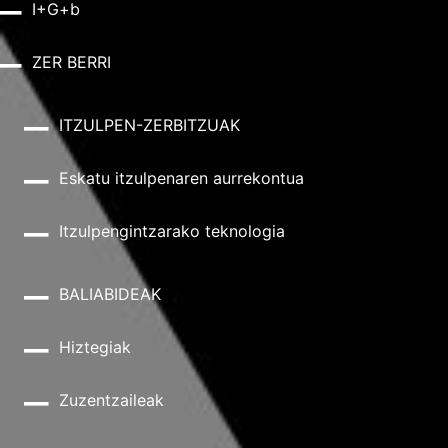
I+G+b
ZER BERRI
ITZULPEN-ZERBITZUAK
Eskatu itzulpenaren aurrekontua
Itzulpengintzarako teknologia
BALIABIDEAK
Hiztegiak
Zuzentzaileak