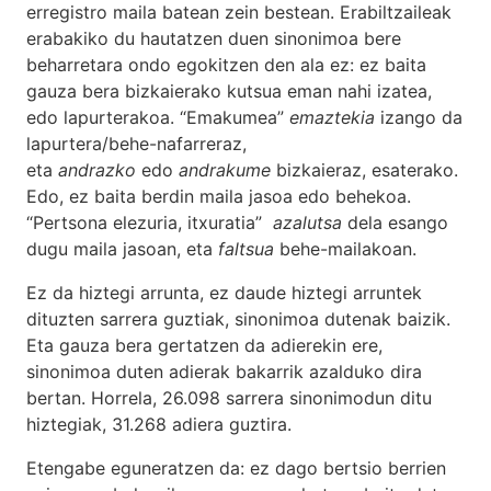
erregistro maila batean zein bestean. Erabiltzaileak
erabakiko du hautatzen duen sinonimoa bere
beharretara ondo egokitzen den ala ez: ez baita
gauza bera bizkaierako kutsua eman nahi izatea,
edo lapurterakoa. “Emakumea”
emaztekia
izango da
lapurtera/behe-nafarreraz,
eta
andrazko
edo
andrakume
bizkaieraz, esaterako.
Edo, ez baita berdin maila jasoa edo behekoa.
“Pertsona elezuria, itxuratia”
azalutsa
dela esango
dugu maila jasoan, eta
faltsua
behe-mailakoan.
Ez da hiztegi arrunta, ez daude hiztegi arruntek
dituzten sarrera guztiak, sinonimoa dutenak baizik.
Eta gauza bera gertatzen da adierekin ere,
sinonimoa duten adierak bakarrik azalduko dira
bertan. Horrela, 26.098 sarrera sinonimodun ditu
hiztegiak, 31.268 adiera guztira.
Etengabe eguneratzen da: ez dago bertsio berrien