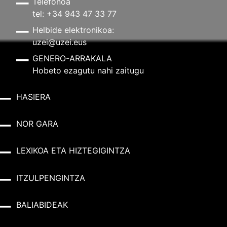
Telefonoa
tel: +34 943 47 33 77
Helbide elektronikoa:
uzei@uzei.eus
GENERO-ARRAKALA
Hobeto ezagutu nahi zaitugu
HASIERA
NOR GARA
LEXIKOA ETA HIZTEGIGINTZA
ITZULPENGINTZA
BALIABIDEAK