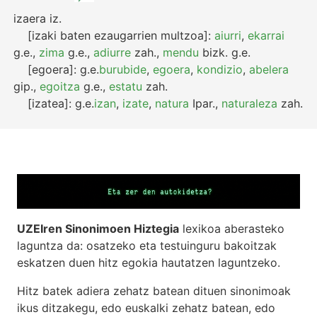
izaera
iz.
[izaki baten ezaugarrien multzoa]:
aiurri
,
ekarrai
g.e.
,
zima
g.e.
,
adiurre
zah.
,
mendu
bizk.
g.e.
[egoera]:
g.e.
burubide
,
egoera
,
kondizio
,
abelera
gip.
,
egoitza
g.e.
,
estatu
zah.
[izatea]:
g.e.
izan
,
izate
,
natura
Ipar.
,
naturaleza
zah.
UZEIren Sinonimoen Hiztegia
lexikoa aberasteko
laguntza da: osatzeko eta testuinguru bakoitzak
eskatzen duen hitz egokia hautatzen laguntzeko.
Hitz batek adiera zehatz batean dituen sinonimoak
ikus ditzakegu, edo euskalki zehatz batean, edo