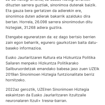
dituzten sarrera guztiak, sinonimoa dutenak baizik.
Eta gauza bera gertatzen da adierekin ere,
sinonimoa duten adierak bakarrik azalduko dira
bertan. Horrela, 26.098 sarrera sinonimodun ditu
hiztegiak, 31.268 adiera guztira.
Etengabe eguneratzen da: ez dago bertsio berrien
zain egon beharrik, egunero gaurkotzen baita datu-
baseko informazioa.
Eusko Jaurlaritzaren Kultura eta Hizkuntza Politika
Sailaren menpeko Hizkuntza Politikarako
Sailburuordetzak emandako babesa jaso zuen UZEIk
2019an Sinonimoen Hiztegia funtzionalitate berriz
hornitzeko.
2022az geroztik, UZEIren Sinonimoen Hiztegia
eskaintzen da Eusko Jaurlaritzaren itzultzaile
neuronalaren
Itzuli+
tresna-barran.