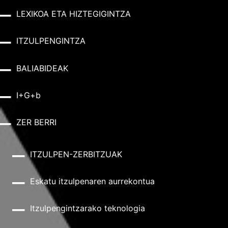
LEXIKOA ETA HIZTEGIGINTZA
ITZULPENGINTZA
BALIABIDEAK
I+G+b
ZER BERRI
ITZULPEN-ZERBITZUAK
Eskatu itzulpenaren aurrekontua
Itzulpengintzarako teknologia