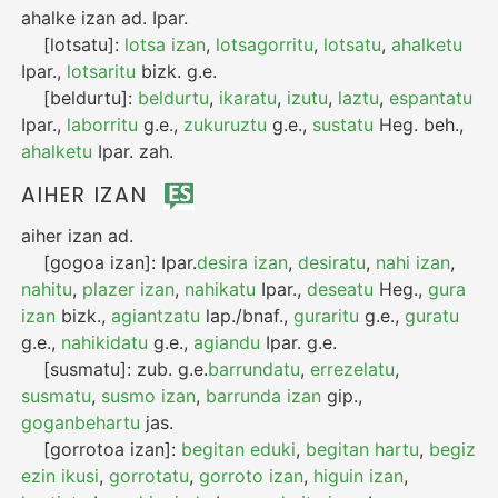
ahalke izan
ad.
Ipar.
[lotsatu]:
lotsa izan
,
lotsagorritu
,
lotsatu
,
ahalketu
Ipar.
,
lotsaritu
bizk.
g.e.
[beldurtu]:
beldurtu
,
ikaratu
,
izutu
,
laztu
,
espantatu
Ipar.
,
laborritu
g.e.
,
zukuruztu
g.e.
,
sustatu
Heg.
beh.
,
ahalketu
Ipar.
zah.
AIHER IZAN
aiher izan
ad.
[gogoa izan]:
Ipar.
desira izan
,
desiratu
,
nahi izan
,
nahitu
,
plazer izan
,
nahikatu
Ipar.
,
deseatu
Heg.
,
gura
izan
bizk.
,
agiantzatu
lap./bnaf.
,
guraritu
g.e.
,
guratu
g.e.
,
nahikidatu
g.e.
,
agiandu
Ipar.
g.e.
[susmatu]:
zub.
g.e.
barrundatu
,
errezelatu
,
susmatu
,
susmo izan
,
barrunda izan
gip.
,
goganbehartu
jas.
[gorrotoa izan]:
begitan eduki
,
begitan hartu
,
begiz
ezin ikusi
,
gorrotatu
,
gorroto izan
,
higuin izan
,