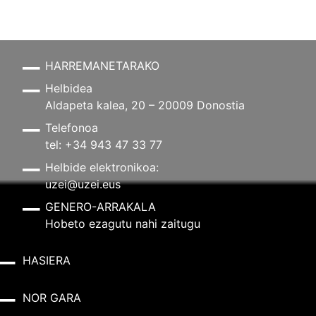
HARREMANETARAKO
Helbidea
Aldapeta kalea, 20 – 20009 Donostia
Telefonoa
tel: +34 943 47 33 77
Helbide elektronikoa:
uzei@uzei.eus
GENERO-ARRAKALA
Hobeto ezagutu nahi zaitugu
HASIERA
NOR GARA