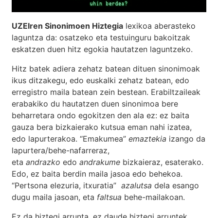
UZEIren Sinonimoen Hiztegia
lexikoa aberasteko
laguntza da: osatzeko eta testuinguru bakoitzak
eskatzen duen hitz egokia hautatzen laguntzeko.
Hitz batek adiera zehatz batean dituen sinonimoak
ikus ditzakegu, edo euskalki zehatz batean, edo
erregistro maila batean zein bestean. Erabiltzaileak
erabakiko du hautatzen duen sinonimoa bere
beharretara ondo egokitzen den ala ez: ez baita
gauza bera bizkaierako kutsua eman nahi izatea,
edo lapurterakoa. “Emakumea”
emaztekia
izango da
lapurtera/behe-nafarreraz,
eta
andrazko
edo
andrakume
bizkaieraz, esaterako.
Edo, ez baita berdin maila jasoa edo behekoa.
“Pertsona elezuria, itxuratia”
azalutsa
dela esango
dugu maila jasoan, eta
faltsua
behe-mailakoan.
Ez da hiztegi arrunta, ez daude hiztegi arruntek