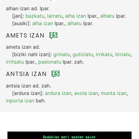
alhan izan
ad.
Ipar.
[jan]:
bazkatu
,
larratu
,
alha izan
Ipar.
,
alhatu
Ipar.
[ausiki]:
alha izan
Ipar.
,
alhatu
Ipar.
AMETS IZAN
amets izan
ad.
[biziki nahi izan]:
grinatu
,
gutiziatu
,
irrikatu
,
tirriatu
,
irritsatu
Ipar.
,
pasionatu
Ipar.
zah.
ANTSIA IZAN
antsia izan
ad.
zah.
[ardura izan]:
ardura izan
,
axola izan
,
munta izan
,
inporta izan
beh.