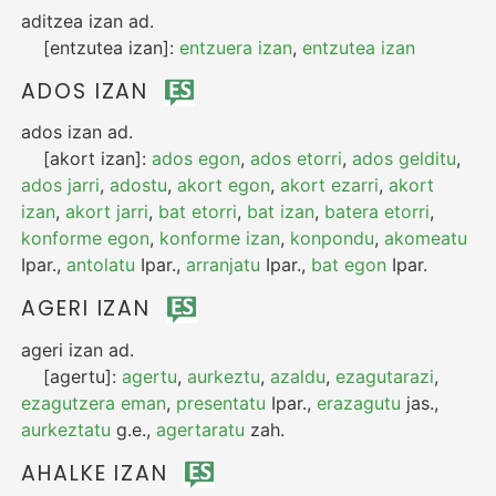
aditzea izan
ad.
[entzutea izan]:
entzuera izan
,
entzutea izan
ADOS IZAN
ados izan
ad.
[akort izan]:
ados egon
,
ados etorri
,
ados gelditu
,
ados jarri
,
adostu
,
akort egon
,
akort ezarri
,
akort
izan
,
akort jarri
,
bat etorri
,
bat izan
,
batera etorri
,
konforme egon
,
konforme izan
,
konpondu
,
akomeatu
Ipar.
,
antolatu
Ipar.
,
arranjatu
Ipar.
,
bat egon
Ipar.
AGERI IZAN
ageri izan
ad.
[agertu]:
agertu
,
aurkeztu
,
azaldu
,
ezagutarazi
,
ezagutzera eman
,
presentatu
Ipar.
,
erazagutu
jas.
,
aurkeztatu
g.e.
,
agertaratu
zah.
AHALKE IZAN