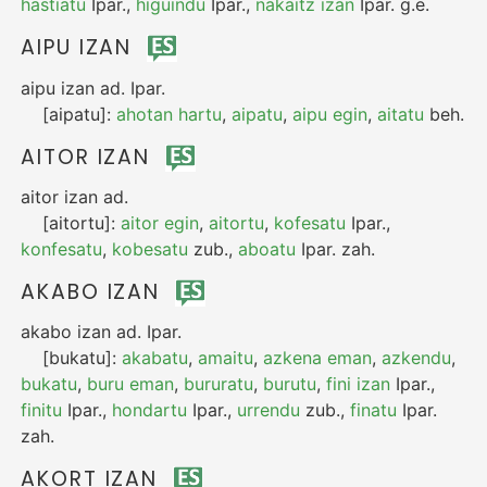
hastiatu
Ipar.
,
higuindu
Ipar.
,
nakaitz izan
Ipar.
g.e.
AIPU IZAN
aipu izan
ad.
Ipar.
[aipatu]:
ahotan hartu
,
aipatu
,
aipu egin
,
aitatu
beh.
AITOR IZAN
aitor izan
ad.
[aitortu]:
aitor egin
,
aitortu
,
kofesatu
Ipar.
,
konfesatu
,
kobesatu
zub.
,
aboatu
Ipar.
zah.
AKABO IZAN
akabo izan
ad.
Ipar.
[bukatu]:
akabatu
,
amaitu
,
azkena eman
,
azkendu
,
bukatu
,
buru eman
,
bururatu
,
burutu
,
fini izan
Ipar.
,
finitu
Ipar.
,
hondartu
Ipar.
,
urrendu
zub.
,
finatu
Ipar.
zah.
AKORT IZAN