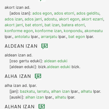
akort izan
ad.
[ados izan]:
ados egon
,
ados etorri
,
ados gelditu
,
ados izan
,
ados jarri
,
adostu
,
akort egon
,
akort ezarri
,
akort jarri
,
bat etorri
,
bat izan
,
batera etorri
,
konforme egon
,
konforme izan
,
konpondu
,
akomeatu
Ipar.
,
antolatu
Ipar.
,
arranjatu
Ipar.
,
bat egon
Ipar.
ALDEAN IZAN
aldean izan
ad.
[oso gertu eduki]:
aldean eduki
[aldean eduki]:
bizk.
aldean eduki
bizk.
ALHA IZAN
alha izan
ad.
Ipar.
[jan]:
bazkatu
,
larratu
,
alhan izan
Ipar.
,
alhatu
Ipar.
[ausiki]:
alhan izan
Ipar.
,
alhatu
Ipar.
ALHAN IZAN