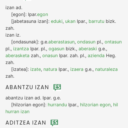
izan
ad.
[egon]:
Ipar.
egon
[jabetasuna izan]:
eduki
,
ukan
Ipar.
,
barrutu
bizk.
zah.
izan
iz.
[ondasunak]:
g.e.
aberastasun
,
ondasun
pl.
,
ontasun
pl.
,
izantza
Ipar.
pl.
,
ogasun
bizk.
,
aberaski
g.e.
,
aberasketa
zah.
,
onasun
Ipar.
zah.
pl.
,
azienda
Heg.
zah.
[izatea]:
izate
,
natura
Ipar.
,
izaera
g.e.
,
naturaleza
zah.
ABANTZU IZAN
abantzu izan
ad.
Ipar.
g.e.
[hilzorian egon]:
hurrandu
Ipar.
,
hilzorian egon
,
hil
hurran izan
ADITZEA IZAN