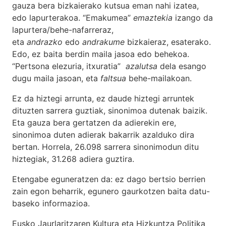
gauza bera bizkaierako kutsua eman nahi izatea,
edo lapurterakoa. “Emakumea”
emaztekia
izango da
lapurtera/behe-nafarreraz,
eta
andrazko
edo
andrakume
bizkaieraz, esaterako.
Edo, ez baita berdin maila jasoa edo behekoa.
“Pertsona elezuria, itxuratia”
azalutsa
dela esango
dugu maila jasoan, eta
faltsua
behe-mailakoan.
Ez da hiztegi arrunta, ez daude hiztegi arruntek
dituzten sarrera guztiak, sinonimoa dutenak baizik.
Eta gauza bera gertatzen da adierekin ere,
sinonimoa duten adierak bakarrik azalduko dira
bertan. Horrela, 26.098 sarrera sinonimodun ditu
hiztegiak, 31.268 adiera guztira.
Etengabe eguneratzen da: ez dago bertsio berrien
zain egon beharrik, egunero gaurkotzen baita datu-
baseko informazioa.
Eusko Jaurlaritzaren Kultura eta Hizkuntza Politika