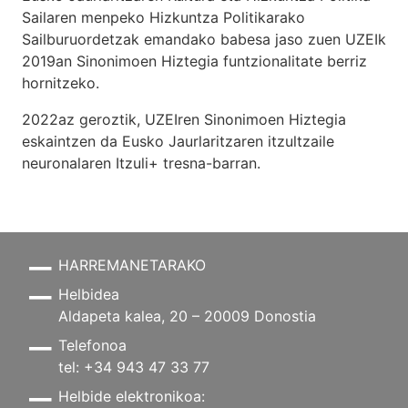
Sailaren menpeko Hizkuntza Politikarako
Sailburuordetzak emandako babesa jaso zuen UZEIk
2019an Sinonimoen Hiztegia funtzionalitate berriz
hornitzeko.
2022az geroztik, UZEIren Sinonimoen Hiztegia
eskaintzen da Eusko Jaurlaritzaren itzultzaile
neuronalaren
Itzuli+
tresna-barran.
HARREMANETARAKO
Helbidea
Aldapeta kalea, 20 – 20009 Donostia
Telefonoa
tel: +34 943 47 33 77
Helbide elektronikoa: