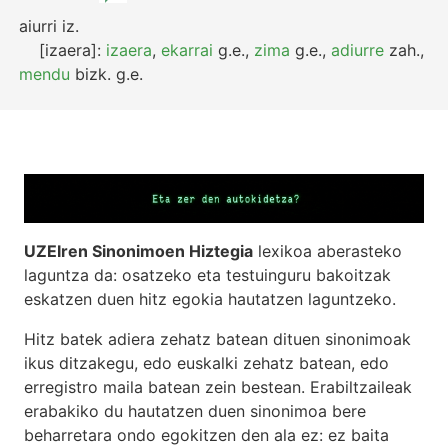
aiurri
iz.
[izaera]:
izaera
,
ekarrai
g.e.
,
zima
g.e.
,
adiurre
zah.
,
mendu
bizk.
g.e.
UZEIren Sinonimoen Hiztegia
lexikoa aberasteko
laguntza da: osatzeko eta testuinguru bakoitzak
eskatzen duen hitz egokia hautatzen laguntzeko.
Hitz batek adiera zehatz batean dituen sinonimoak
ikus ditzakegu, edo euskalki zehatz batean, edo
erregistro maila batean zein bestean. Erabiltzaileak
erabakiko du hautatzen duen sinonimoa bere
beharretara ondo egokitzen den ala ez: ez baita