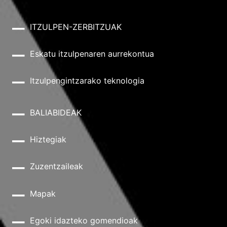
ITZULPEN-ZERBITZUAK
Eskatu itzulpenaren aurrekontua
Itzulpengintzarako teknologia
BALIABIDEAK
Hiztegiak
Zuzentzaileak
Mapak
Egoki idazteko gomendioak