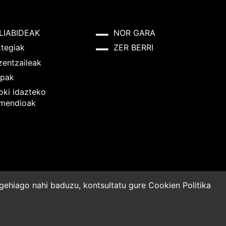
LIABIDEAK
NOR GARA
ztegiak
ZER BERRI
zentzaileak
pak
oki idazteko
mendioak
o gehiago nahi baduzu, kontsultatu gure
Cookien Politika