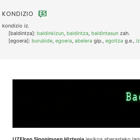
KONDIZIO
kondizio
iz.
[baldintza]:
baldinkizun
,
baldintza
,
baldintasun
zah.
[egoera]:
burubide
,
egoera
,
abelera
gip.
,
egoitza
g.e.
,
i
UZEIren Sinonimoen Hiztegia
lexikoa aberasteko lag