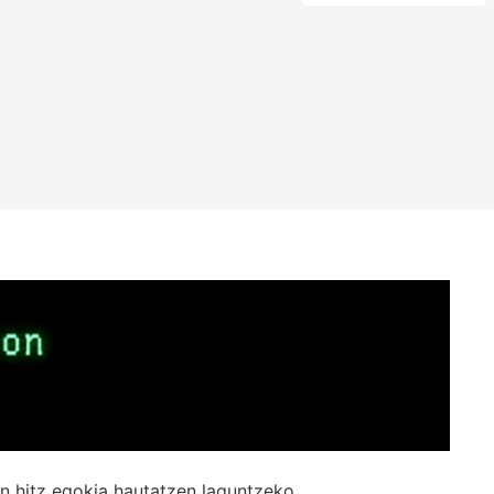
n hitz egokia hautatzen laguntzeko.