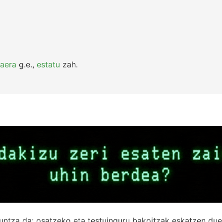
zaera
g.e.
,
estatu
zah.
untza da: osatzeko eta testuinguru bakoitzak eskatzen due