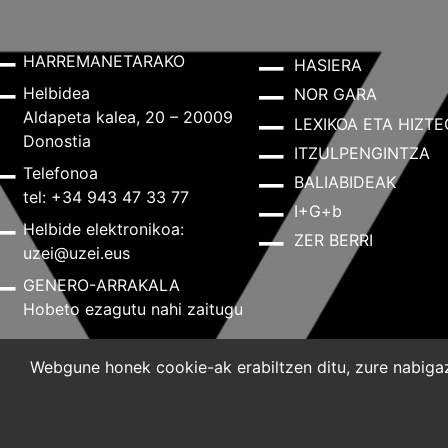
HARREMANETARAKO
HASIERA
Helbidea
NOR GARA
Aldapeta kalea, 20 – 20009
LEXIKOA ETA HIZTE
Donostia
ITZULPENGINTZA
Telefonoa
BALIABIDEAK
tel: +34 943 47 33 77
I+G+b
Helbide elektronikoa:
ZER BERRI
uzei@uzei.eus
GENERO-ARRAKALA
Hobeto ezagutu nahi zaitugu
Webgune honek cookie-ak erabiltzen ditu, zure nabigazi
Lege-oharra
Pribatutasun-politika
Cookie-politik