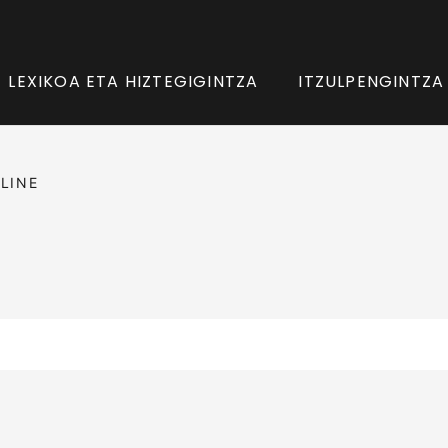
LEXIKOA ETA HIZTEGIGINTZA
ITZULPENGINTZA
LINE