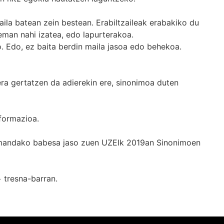
ila batean zein bestean. Erabiltzaileak erabakiko du
man nahi izatea, edo lapurterakoa.
. Edo, ez baita berdin maila jasoa edo behekoa.
era gertatzen da adierekin ere, sinonimoa duten
formazioa.
k emandako babesa jaso zuen UZEIk 2019an Sinonimoen
+
tresna-barran.