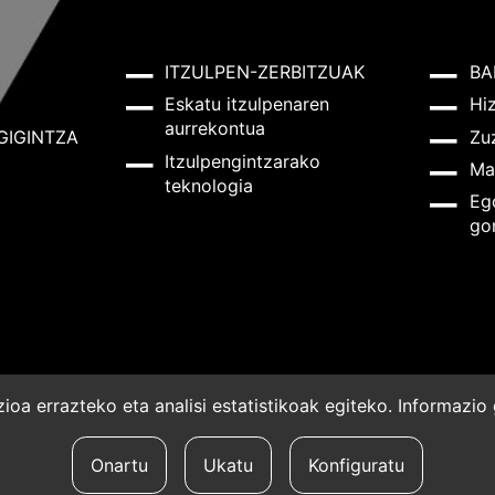
ITZULPEN-ZERBITZUAK
BA
Eskatu itzulpenaren
Hi
aurrekontua
GIGINTZA
Zu
Itzulpengintzarako
Ma
teknologia
Eg
go
oa errazteko eta analisi estatistikoak egiteko. Informazi
a
Onartu
Ukatu
Konfiguratu