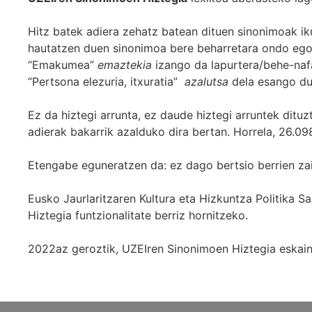
Hitz batek adiera zehatz batean dituen sinonimoak iku
hautatzen duen sinonimoa bere beharretara ondo egok
“Emakumea”
emaztekia
izango da lapurtera/behe-naf
“Pertsona elezuria, itxuratia”
azalutsa
dela esango du
Ez da hiztegi arrunta, ez daude hiztegi arruntek ditu
adierak bakarrik azalduko dira bertan. Horrela, 26.098
Etengabe eguneratzen da: ez dago bertsio berrien za
Eusko Jaurlaritzaren Kultura eta Hizkuntza Politika
Hiztegia funtzionalitate berriz hornitzeko.
2022az geroztik, UZEIren Sinonimoen Hiztegia eskaint