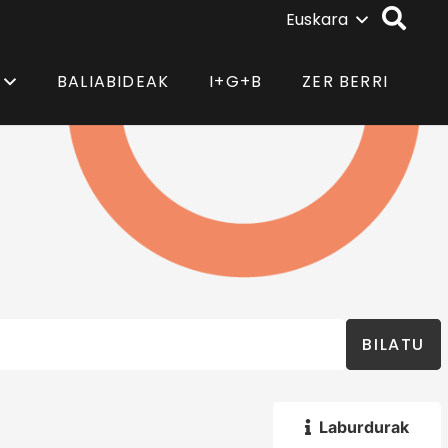
Euskara
BALIABIDEAK
I+G+B
ZER BERRI
BILATU
Laburdurak