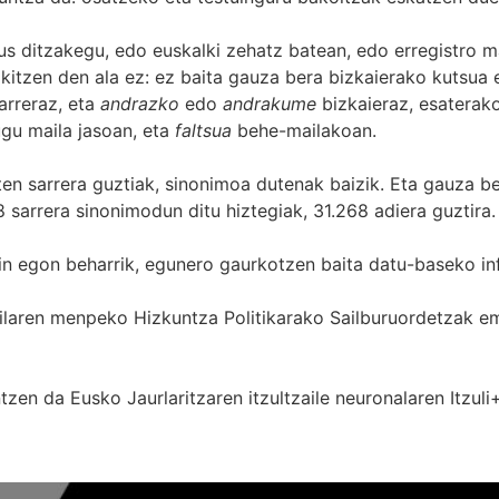
s ditzakegu, edo euskalki zehatz batean, edo erregistro ma
itzen den ala ez: ez baita gauza bera bizkaierako kutsua e
arreraz, eta
andrazko
edo
andrakume
bizkaieraz, esaterako
gu maila jasoan, eta
faltsua
behe-mailakoan.
zten sarrera guztiak, sinonimoa dutenak baizik. Eta gauza b
 sarrera sinonimodun ditu hiztegiak, 31.268 adiera guztira.
in egon beharrik, egunero gaurkotzen baita datu-baseko in
 Sailaren menpeko Hizkuntza Politikarako Sailburuordetza
zen da Eusko Jaurlaritzaren itzultzaile neuronalaren
Itzuli