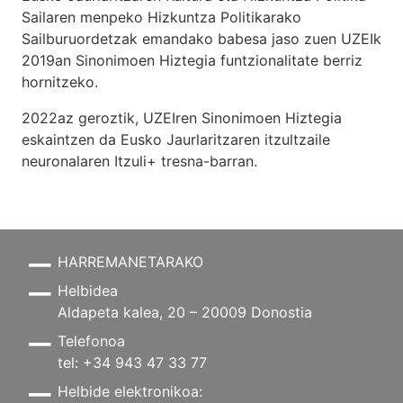
Sailaren menpeko Hizkuntza Politikarako
Sailburuordetzak emandako babesa jaso zuen UZEIk
2019an Sinonimoen Hiztegia funtzionalitate berriz
hornitzeko.
2022az geroztik, UZEIren Sinonimoen Hiztegia
eskaintzen da Eusko Jaurlaritzaren itzultzaile
neuronalaren
Itzuli+
tresna-barran.
HARREMANETARAKO
Helbidea
Aldapeta kalea, 20 – 20009 Donostia
Telefonoa
tel: +34 943 47 33 77
Helbide elektronikoa: