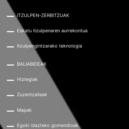
ITZULPEN-ZERBITZUAK
Eskatu itzulpenaren aurrekontua
Itzulpengintzarako teknologia
BALIABIDEAK
Hiztegiak
Zuzentzaileak
Mapak
Egoki idazteko gomendioak