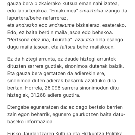
gauza bera bizkaierako kutsua eman nahi izatea,
edo lapurterakoa. “Emakumea”
emaztekia
izango da
lapurtera/behe-nafarreraz,
eta
andrazko
edo
andrakume
bizkaieraz, esaterako.
Edo, ez baita berdin maila jasoa edo behekoa.
“Pertsona elezuria, itxuratia”
azalutsa
dela esango
dugu maila jasoan, eta
faltsua
behe-mailakoan.
Ez da hiztegi arrunta, ez daude hiztegi arruntek
dituzten sarrera guztiak, sinonimoa dutenak baizik.
Eta gauza bera gertatzen da adierekin ere,
sinonimoa duten adierak bakarrik azalduko dira
bertan. Horrela, 26.098 sarrera sinonimodun ditu
hiztegiak, 31.268 adiera guztira.
Etengabe eguneratzen da: ez dago bertsio berrien
zain egon beharrik, egunero gaurkotzen baita datu-
baseko informazioa.
Eusko Jaurlaritzaren Kultura eta Hizkuntza Politika