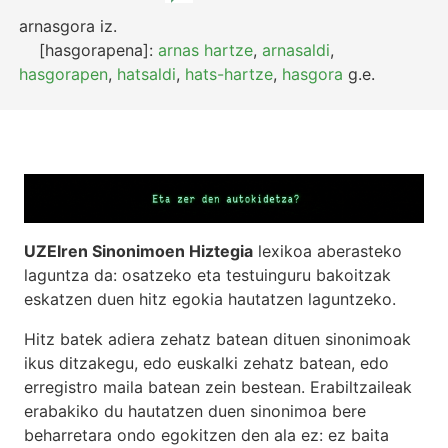
arnasgora
iz.
[hasgorapena]:
arnas hartze
,
arnasaldi
,
hasgorapen
,
hatsaldi
,
hats-hartze
,
hasgora
g.e.
UZEIren Sinonimoen Hiztegia
lexikoa aberasteko
laguntza da: osatzeko eta testuinguru bakoitzak
eskatzen duen hitz egokia hautatzen laguntzeko.
Hitz batek adiera zehatz batean dituen sinonimoak
ikus ditzakegu, edo euskalki zehatz batean, edo
erregistro maila batean zein bestean. Erabiltzaileak
erabakiko du hautatzen duen sinonimoa bere
beharretara ondo egokitzen den ala ez: ez baita