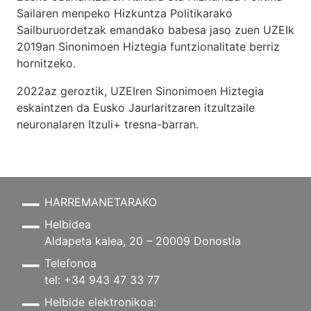
Sailaren menpeko Hizkuntza Politikarako
Sailburuordetzak emandako babesa jaso zuen UZEIk
2019an Sinonimoen Hiztegia funtzionalitate berriz
hornitzeko.
2022az geroztik, UZEIren Sinonimoen Hiztegia
eskaintzen da Eusko Jaurlaritzaren itzultzaile
neuronalaren
Itzuli+
tresna-barran.
HARREMANETARAKO
Helbidea
Aldapeta kalea, 20 – 20009 Donostia
Telefonoa
tel: +34 943 47 33 77
Helbide elektronikoa: