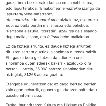
gauza bera bizkaierako kutsua eman nahi izatea,
edo lapurterakoa. “Emakumea”
emaztekia
izango da
lapurtera/behe-nafarreraz,
eta
andrazko
edo
andrakume
bizkaieraz, esaterako.
Edo, ez baita berdin maila jasoa edo behekoa.
“Pertsona elezuria, itxuratia”
azalutsa
dela esango
dugu maila jasoan, eta
faltsua
behe-mailakoan.
Ez da hiztegi arrunta, ez daude hiztegi arruntek
dituzten sarrera guztiak, sinonimoa dutenak baizik.
Eta gauza bera gertatzen da adierekin ere,
sinonimoa duten adierak bakarrik azalduko dira
bertan. Horrela, 26.098 sarrera sinonimodun ditu
hiztegiak, 31.268 adiera guztira.
Etengabe eguneratzen da: ez dago bertsio berrien
zain egon beharrik, egunero gaurkotzen baita datu-
baseko informazioa.
Eusko Jaurlaritzaren Kultura eta Hizkuntza Politika