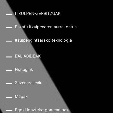
ITZULPEN-ZERBITZUAK
Eskatu itzulpenaren aurrekontua
Itzulpengintzarako teknologia
BALIABIDEAK
Hiztegiak
Zuzentzaileak
Mapak
Egoki idazteko gomendioak