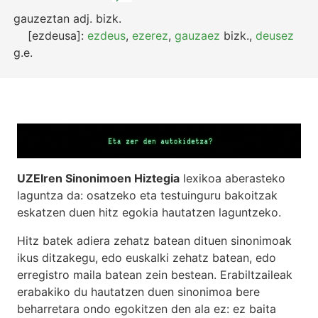
gauzeztan
adj.
bizk.
[ezdeusa]:
ezdeus
,
ezerez
,
gauzaez
bizk.
,
deusez
g.e.
UZEIren Sinonimoen Hiztegia
lexikoa aberasteko
laguntza da: osatzeko eta testuinguru bakoitzak
eskatzen duen hitz egokia hautatzen laguntzeko.
Hitz batek adiera zehatz batean dituen sinonimoak
ikus ditzakegu, edo euskalki zehatz batean, edo
erregistro maila batean zein bestean. Erabiltzaileak
erabakiko du hautatzen duen sinonimoa bere
beharretara ondo egokitzen den ala ez: ez baita