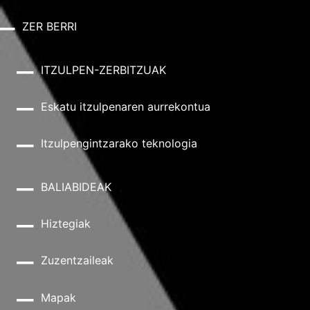
ZER BERRI
ITZULPEN-ZERBITZUAK
Eskatu itzulpenaren aurrekontua
Itzulpengintzarako teknologia
BALIABIDEAK
Hiztegiak
Zuzentzaileak
Mapak