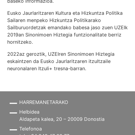
baseko informazioa.
Eusko Jaurlaritzaren Kultura eta Hizkuntza Politika
Sailaren menpeko Hizkuntza Politikarako
Sailburuordetzak emandako babesa jaso zuen UZEIk
2019an Sinonimoen Hiztegia funtzionalitate berriz
hornitzeko.
2022az geroztik, UZEIren Sinonimoen Hiztegia
eskaintzen da Eusko Jaurlaritzaren itzultzaile
neuronalaren
Itzuli+
tresna-barran.
HARREMANETARAKO
Helbidea
Aldapeta kalea, 20 – 20009 Donostia
Telefonoa