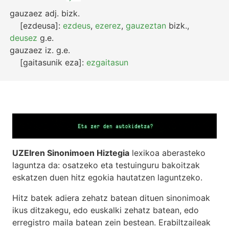
gauzaez
adj.
bizk.
[ezdeusa]:
ezdeus
,
ezerez
,
gauzeztan
bizk.
,
deusez
g.e.
gauzaez
iz.
g.e.
[gaitasunik eza]:
ezgaitasun
UZEIren Sinonimoen Hiztegia
lexikoa aberasteko
laguntza da: osatzeko eta testuinguru bakoitzak
eskatzen duen hitz egokia hautatzen laguntzeko.
Hitz batek adiera zehatz batean dituen sinonimoak
ikus ditzakegu, edo euskalki zehatz batean, edo
erregistro maila batean zein bestean. Erabiltzaileak