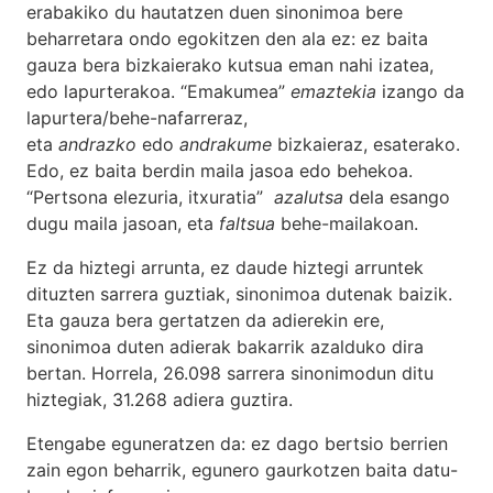
erabakiko du hautatzen duen sinonimoa bere
beharretara ondo egokitzen den ala ez: ez baita
gauza bera bizkaierako kutsua eman nahi izatea,
edo lapurterakoa. “Emakumea”
emaztekia
izango da
lapurtera/behe-nafarreraz,
eta
andrazko
edo
andrakume
bizkaieraz, esaterako.
Edo, ez baita berdin maila jasoa edo behekoa.
“Pertsona elezuria, itxuratia”
azalutsa
dela esango
dugu maila jasoan, eta
faltsua
behe-mailakoan.
Ez da hiztegi arrunta, ez daude hiztegi arruntek
dituzten sarrera guztiak, sinonimoa dutenak baizik.
Eta gauza bera gertatzen da adierekin ere,
sinonimoa duten adierak bakarrik azalduko dira
bertan. Horrela, 26.098 sarrera sinonimodun ditu
hiztegiak, 31.268 adiera guztira.
Etengabe eguneratzen da: ez dago bertsio berrien
zain egon beharrik, egunero gaurkotzen baita datu-