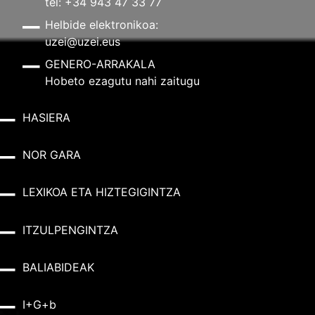
tel: +34 943 47 33 77
Helbide elektronikoa:
uzei@uzei.eus
GENERO-ARRAKALA
Hobeto ezagutu nahi zaitugu
HASIERA
NOR GARA
LEXIKOA ETA HIZTEGIGINTZA
ITZULPENGINTZA
BALIABIDEAK
I+G+b