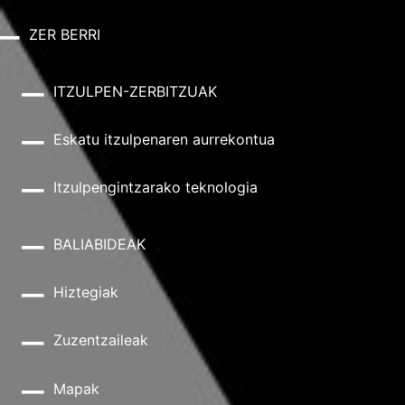
ZER BERRI
ITZULPEN-ZERBITZUAK
Eskatu itzulpenaren aurrekontua
Itzulpengintzarako teknologia
BALIABIDEAK
Hiztegiak
Zuzentzaileak
Mapak