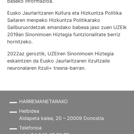
baseko informazioa.
Eusko Jaurlaritzaren Kultura eta Hizkuntza Politika
Sailaren menpeko Hizkuntza Politikarako
Sailburuordetzak emandako babesa jaso zuen UZEIk
2019an Sinonimoen Hiztegia funtzionalitate berriz
hornitzeko.
2022az geroztik, UZEIren Sinonimoen Hiztegia
eskaintzen da Eusko Jaurlaritzaren itzultzaile
neuronalaren
Itzuli+
tresna-barran.
HARREMANETARAKO
Helbidea
Aldapeta kalea, 20 – 20009 Donostia
Telefonoa