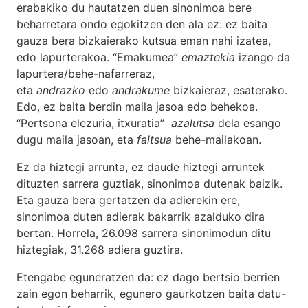
erabakiko du hautatzen duen sinonimoa bere
beharretara ondo egokitzen den ala ez: ez baita
gauza bera bizkaierako kutsua eman nahi izatea,
edo lapurterakoa. “Emakumea”
emaztekia
izango da
lapurtera/behe-nafarreraz,
eta
andrazko
edo
andrakume
bizkaieraz, esaterako.
Edo, ez baita berdin maila jasoa edo behekoa.
“Pertsona elezuria, itxuratia”
azalutsa
dela esango
dugu maila jasoan, eta
faltsua
behe-mailakoan.
Ez da hiztegi arrunta, ez daude hiztegi arruntek
dituzten sarrera guztiak, sinonimoa dutenak baizik.
Eta gauza bera gertatzen da adierekin ere,
sinonimoa duten adierak bakarrik azalduko dira
bertan. Horrela, 26.098 sarrera sinonimodun ditu
hiztegiak, 31.268 adiera guztira.
Etengabe eguneratzen da: ez dago bertsio berrien
zain egon beharrik, egunero gaurkotzen baita datu-