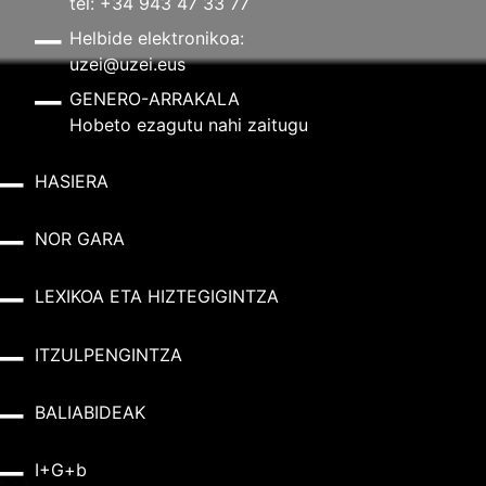
tel: +34 943 47 33 77
Helbide elektronikoa:
uzei@uzei.eus
GENERO-ARRAKALA
Hobeto ezagutu nahi zaitugu
HASIERA
NOR GARA
LEXIKOA ETA HIZTEGIGINTZA
ITZULPENGINTZA
BALIABIDEAK
I+G+b