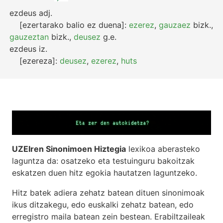
ezdeus
adj.
[ezertarako balio ez duena]:
ezerez
,
gauzaez
bizk.
,
gauzeztan
bizk.
,
deusez
g.e.
ezdeus
iz.
[ezereza]:
deusez
,
ezerez
,
huts
UZEIren Sinonimoen Hiztegia
lexikoa aberasteko
laguntza da: osatzeko eta testuinguru bakoitzak
eskatzen duen hitz egokia hautatzen laguntzeko.
Hitz batek adiera zehatz batean dituen sinonimoak
ikus ditzakegu, edo euskalki zehatz batean, edo
erregistro maila batean zein bestean. Erabiltzaileak