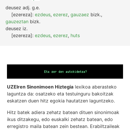
deusez
adj.
g.e.
[ezereza]:
ezdeus
,
ezerez
,
gauzaez
bizk.
,
gauzeztan
bizk.
deusez
iz.
[ezereza]:
ezdeus
,
ezerez
,
huts
UZEIren Sinonimoen Hiztegia
lexikoa aberasteko
laguntza da: osatzeko eta testuinguru bakoitzak
eskatzen duen hitz egokia hautatzen laguntzeko.
Hitz batek adiera zehatz batean dituen sinonimoak
ikus ditzakegu, edo euskalki zehatz batean, edo
erregistro maila batean zein bestean. Erabiltzaileak