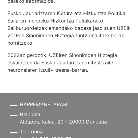
baseko informazioa.
Eusko Jaurlaritzaren Kultura eta Hizkuntza Politika
Sailaren menpeko Hizkuntza Politikarako
Sailburuordetzak emandako babesa jaso zuen UZEIk
2019an Sinonimoen Hiztegia funtzionalitate berriz
hornitzeko.
2022az geroztik, UZEIren Sinonimoen Hiztegia
eskaintzen da Eusko Jaurlaritzaren itzultzaile
neuronalaren
Itzuli+
tresna-barran.
HARREMANETARAKO
Helbidea
Aldapeta kalea, 20 – 20009 Donostia
Telefonoa