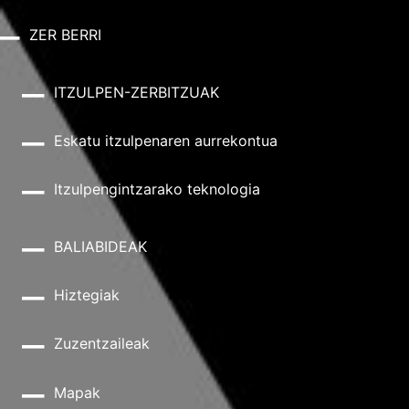
ZER BERRI
ITZULPEN-ZERBITZUAK
Eskatu itzulpenaren aurrekontua
Itzulpengintzarako teknologia
BALIABIDEAK
Hiztegiak
Zuzentzaileak
Mapak