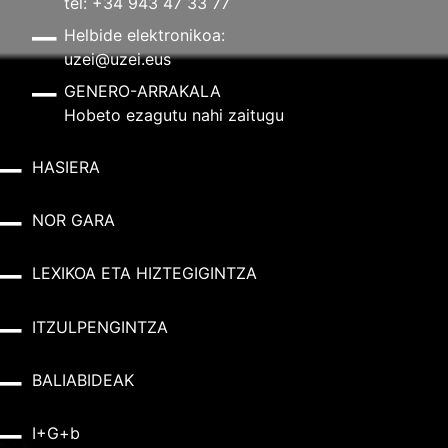
tel: +34 943 47 33 77
Helbide elektronikoa:
uzei@uzei.eus
GENERO-ARRAKALA
Hobeto ezagutu nahi zaitugu
HASIERA
NOR GARA
LEXIKOA ETA HIZTEGIGINTZA
ITZULPENGINTZA
BALIABIDEAK
I+G+b