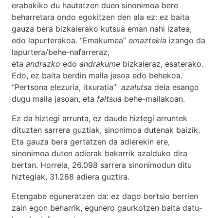
erabakiko du hautatzen duen sinonimoa bere
beharretara ondo egokitzen den ala ez: ez baita
gauza bera bizkaierako kutsua eman nahi izatea,
edo lapurterakoa. “Emakumea”
emaztekia
izango da
lapurtera/behe-nafarreraz,
eta
andrazko
edo
andrakume
bizkaieraz, esaterako.
Edo, ez baita berdin maila jasoa edo behekoa.
“Pertsona elezuria, itxuratia”
azalutsa
dela esango
dugu maila jasoan, eta
faltsua
behe-mailakoan.
Ez da hiztegi arrunta, ez daude hiztegi arruntek
dituzten sarrera guztiak, sinonimoa dutenak baizik.
Eta gauza bera gertatzen da adierekin ere,
sinonimoa duten adierak bakarrik azalduko dira
bertan. Horrela, 26.098 sarrera sinonimodun ditu
hiztegiak, 31.268 adiera guztira.
Etengabe eguneratzen da: ez dago bertsio berrien
zain egon beharrik, egunero gaurkotzen baita datu-