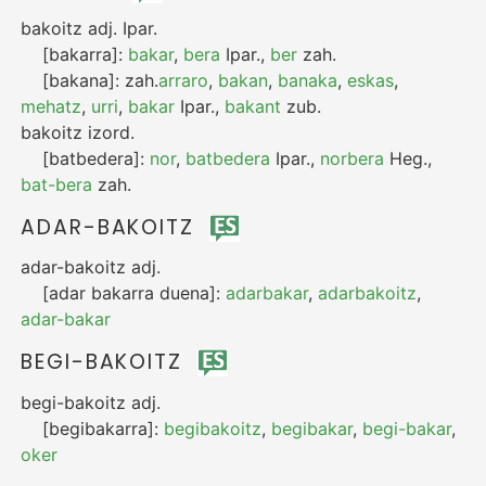
bakoitz
adj.
Ipar.
[bakarra]:
bakar
,
bera
Ipar.
,
ber
zah.
[bakana]:
zah.
arraro
,
bakan
,
banaka
,
eskas
,
mehatz
,
urri
,
bakar
Ipar.
,
bakant
zub.
bakoitz
izord.
[batbedera]:
nor
,
batbedera
Ipar.
,
norbera
Heg.
,
bat-bera
zah.
ADAR-BAKOITZ
adar-bakoitz
adj.
[adar bakarra duena]:
adarbakar
,
adarbakoitz
,
adar-bakar
BEGI-BAKOITZ
begi-bakoitz
adj.
[begibakarra]:
begibakoitz
,
begibakar
,
begi-bakar
,
oker