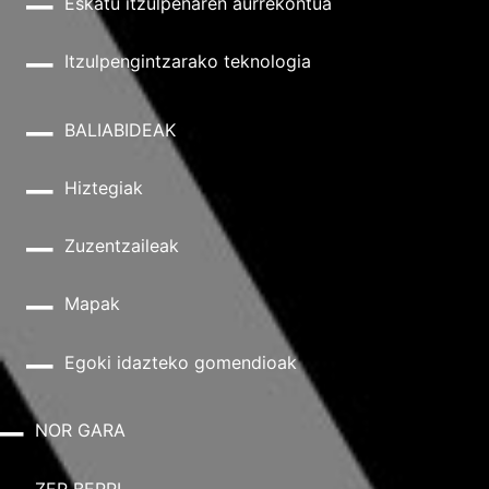
Eskatu itzulpenaren aurrekontua
Itzulpengintzarako teknologia
BALIABIDEAK
Hiztegiak
Zuzentzaileak
Mapak
Egoki idazteko gomendioak
NOR GARA
ZER BERRI