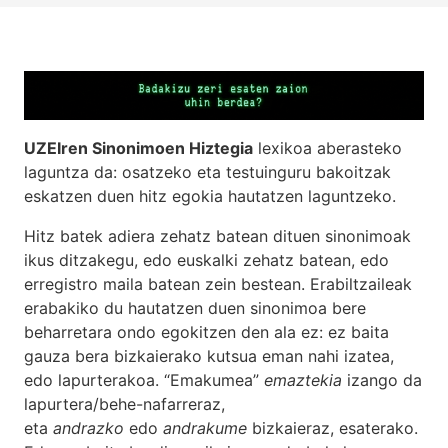
UZEIren Sinonimoen Hiztegia
lexikoa aberasteko
laguntza da: osatzeko eta testuinguru bakoitzak
eskatzen duen hitz egokia hautatzen laguntzeko.
Hitz batek adiera zehatz batean dituen sinonimoak
ikus ditzakegu, edo euskalki zehatz batean, edo
erregistro maila batean zein bestean. Erabiltzaileak
erabakiko du hautatzen duen sinonimoa bere
beharretara ondo egokitzen den ala ez: ez baita
gauza bera bizkaierako kutsua eman nahi izatea,
edo lapurterakoa. “Emakumea”
emaztekia
izango da
lapurtera/behe-nafarreraz,
eta
andrazko
edo
andrakume
bizkaieraz, esaterako.