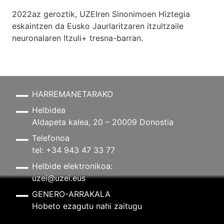
2022az geroztik, UZEIren Sinonimoen Hiztegia
eskaintzen da Eusko Jaurlaritzaren itzultzaile
neuronalaren
Itzuli+
tresna-barran.
HARREMANETARAKO
Helbidea
Aldapeta kalea, 20 – 20009 Donostia
Telefonoa
tel: +34 943 47 33 77
Helbide elektronikoa:
uzei@uzei.eus
GENERO-ARRAKALA
Hobeto ezagutu nahi zaitugu