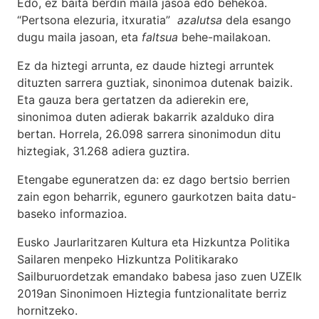
Edo, ez baita berdin maila jasoa edo behekoa.
“Pertsona elezuria, itxuratia”
azalutsa
dela esango
dugu maila jasoan, eta
faltsua
behe-mailakoan.
Ez da hiztegi arrunta, ez daude hiztegi arruntek
dituzten sarrera guztiak, sinonimoa dutenak baizik.
Eta gauza bera gertatzen da adierekin ere,
sinonimoa duten adierak bakarrik azalduko dira
bertan. Horrela, 26.098 sarrera sinonimodun ditu
hiztegiak, 31.268 adiera guztira.
Etengabe eguneratzen da: ez dago bertsio berrien
zain egon beharrik, egunero gaurkotzen baita datu-
baseko informazioa.
Eusko Jaurlaritzaren Kultura eta Hizkuntza Politika
Sailaren menpeko Hizkuntza Politikarako
Sailburuordetzak emandako babesa jaso zuen UZEIk
2019an Sinonimoen Hiztegia funtzionalitate berriz
hornitzeko.