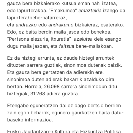
gauza bera bizkaierako kutsua eman nahi izatea,
edo lapurterakoa. “Emakumea”
emaztekia
izango da
lapurtera/behe-nafarreraz,
eta
andrazko
edo
andrakume
bizkaieraz, esaterako.
Edo, ez baita berdin maila jasoa edo behekoa.
“Pertsona elezuria, itxuratia”
azalutsa
dela esango
dugu maila jasoan, eta
faltsua
behe-mailakoan.
Ez da hiztegi arrunta, ez daude hiztegi arruntek
dituzten sarrera guztiak, sinonimoa dutenak baizik.
Eta gauza bera gertatzen da adierekin ere,
sinonimoa duten adierak bakarrik azalduko dira
bertan. Horrela, 26.098 sarrera sinonimodun ditu
hiztegiak, 31.268 adiera guztira.
Etengabe eguneratzen da: ez dago bertsio berrien
zain egon beharrik, egunero gaurkotzen baita datu-
baseko informazioa.
Eusko Jaurlaritzaren Kultura eta Hizkuntza Politika