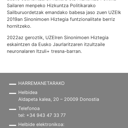
Sailaren menpeko Hizkuntza Politikarako
Sailburuordetzak emandako babesa jaso zuen UZEIk
2019an Sinonimoen Hiztegia funtzionalitate berriz
hornitzeko.
2022az geroztik, UZEIren Sinonimoen Hiztegia
eskaintzen da Eusko Jaurlaritzaren itzultzaile
neuronalaren
Itzuli+
tresna-barran.
HARREMANETARAKO
Helbidea
Aldapeta kalea, 20 – 20009 Donostia
Telefonoa
tel: +34 943 47 33 77
Helbide elektronikoa: