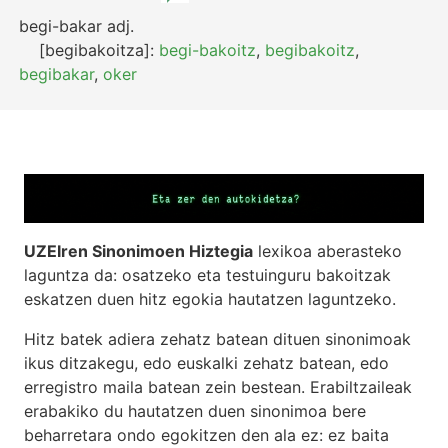
begi-bakar
adj.
[begibakoitza]:
begi-bakoitz
,
begibakoitz
,
begibakar
,
oker
UZEIren Sinonimoen Hiztegia
lexikoa aberasteko
laguntza da: osatzeko eta testuinguru bakoitzak
eskatzen duen hitz egokia hautatzen laguntzeko.
Hitz batek adiera zehatz batean dituen sinonimoak
ikus ditzakegu, edo euskalki zehatz batean, edo
erregistro maila batean zein bestean. Erabiltzaileak
erabakiko du hautatzen duen sinonimoa bere
beharretara ondo egokitzen den ala ez: ez baita