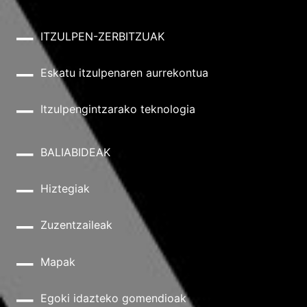
ITZULPEN-ZERBITZUAK
Eskatu itzulpenaren aurrekontua
Itzulpengintzarako teknologia
BALIABIDEAK
Hiztegiak
Zuzentzaileak
Mapak
Egoki idazteko gomendioak