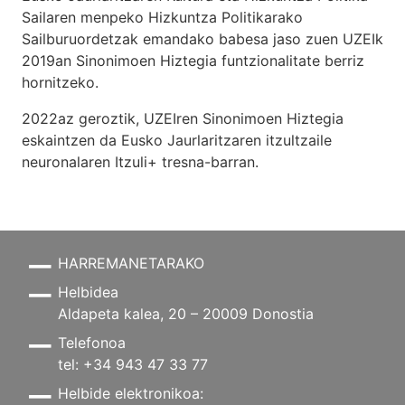
Sailaren menpeko Hizkuntza Politikarako
Sailburuordetzak emandako babesa jaso zuen UZEIk
2019an Sinonimoen Hiztegia funtzionalitate berriz
hornitzeko.
2022az geroztik, UZEIren Sinonimoen Hiztegia
eskaintzen da Eusko Jaurlaritzaren itzultzaile
neuronalaren
Itzuli+
tresna-barran.
HARREMANETARAKO
Helbidea
Aldapeta kalea, 20 – 20009 Donostia
Telefonoa
tel: +34 943 47 33 77
Helbide elektronikoa: