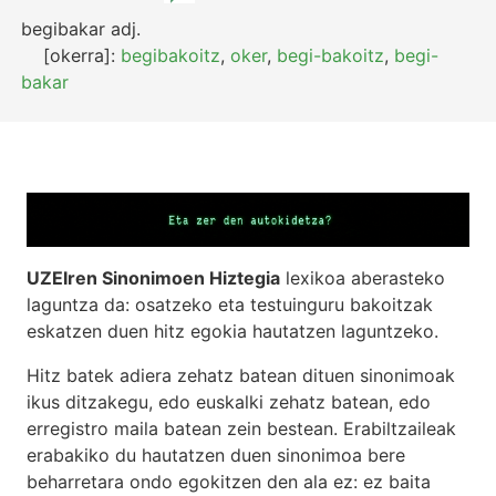
begibakar
adj.
[okerra]:
begibakoitz
,
oker
,
begi-bakoitz
,
begi-
bakar
UZEIren Sinonimoen Hiztegia
lexikoa aberasteko
laguntza da: osatzeko eta testuinguru bakoitzak
eskatzen duen hitz egokia hautatzen laguntzeko.
Hitz batek adiera zehatz batean dituen sinonimoak
ikus ditzakegu, edo euskalki zehatz batean, edo
erregistro maila batean zein bestean. Erabiltzaileak
erabakiko du hautatzen duen sinonimoa bere
beharretara ondo egokitzen den ala ez: ez baita