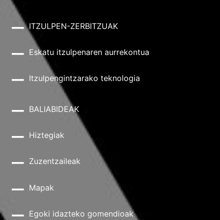
ITZULPEN-ZERBITZUAK
Eskatu itzulpenaren aurrekontua
Itzulpengintzarako teknologia
BALIABIDEAK
Hiztegiak
Zuzentzaileak
Mapak
Egoki idazteko gomendioak