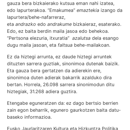
gauza bera bizkaierako kutsua eman nahi izatea,
edo lapurterakoa. “Emakumea”
emaztekia
izango da
lapurtera/behe-nafarreraz,
eta
andrazko
edo
andrakume
bizkaieraz, esaterako.
Edo, ez baita berdin maila jasoa edo behekoa.
“Pertsona elezuria, itxuratia”
azalutsa
dela esango
dugu maila jasoan, eta
faltsua
behe-mailakoan.
Ez da hiztegi arrunta, ez daude hiztegi arruntek
dituzten sarrera guztiak, sinonimoa dutenak baizik.
Eta gauza bera gertatzen da adierekin ere,
sinonimoa duten adierak bakarrik azalduko dira
bertan. Horrela, 26.098 sarrera sinonimodun ditu
hiztegiak, 31.268 adiera guztira.
Etengabe eguneratzen da: ez dago bertsio berrien
zain egon beharrik, egunero gaurkotzen baita datu-
baseko informazioa.
Eusko Jaurlaritzaren Kultura eta Hizkuntza Politika