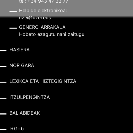
tel: +34 943 47 33 77
Helbide elektronikoa:
uzei@uzei.eus
GENERO-ARRAKALA
Hobeto ezagutu nahi zaitugu
HASIERA
NOR GARA
LEXIKOA ETA HIZTEGIGINTZA
ITZULPENGINTZA
BALIABIDEAK
I+G+b