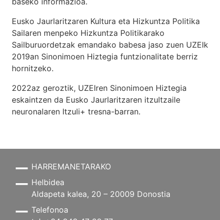
baseko informazioa.
Eusko Jaurlaritzaren Kultura eta Hizkuntza Politika
Sailaren menpeko Hizkuntza Politikarako
Sailburuordetzak emandako babesa jaso zuen UZEIk
2019an Sinonimoen Hiztegia funtzionalitate berriz
hornitzeko.
2022az geroztik, UZEIren Sinonimoen Hiztegia
eskaintzen da Eusko Jaurlaritzaren itzultzaile
neuronalaren
Itzuli+
tresna-barran.
HARREMANETARAKO
Helbidea
Aldapeta kalea, 20 – 20009 Donostia
Telefonoa