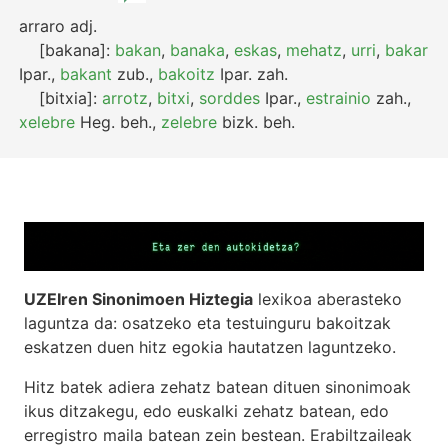
arraro
adj.
[bakana]:
bakan
,
banaka
,
eskas
,
mehatz
,
urri
,
bakar
Ipar.
,
bakant
zub.
,
bakoitz
Ipar.
zah.
[bitxia]:
arrotz
,
bitxi
,
sorddes
Ipar.
,
estrainio
zah.
,
xelebre
Heg.
beh.
,
zelebre
bizk.
beh.
UZEIren Sinonimoen Hiztegia
lexikoa aberasteko
laguntza da: osatzeko eta testuinguru bakoitzak
eskatzen duen hitz egokia hautatzen laguntzeko.
Hitz batek adiera zehatz batean dituen sinonimoak
ikus ditzakegu, edo euskalki zehatz batean, edo
erregistro maila batean zein bestean. Erabiltzaileak