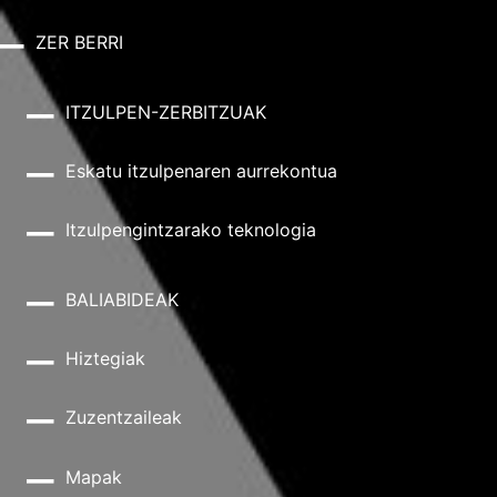
ZER BERRI
ITZULPEN-ZERBITZUAK
Eskatu itzulpenaren aurrekontua
Itzulpengintzarako teknologia
BALIABIDEAK
Hiztegiak
Zuzentzaileak
Mapak