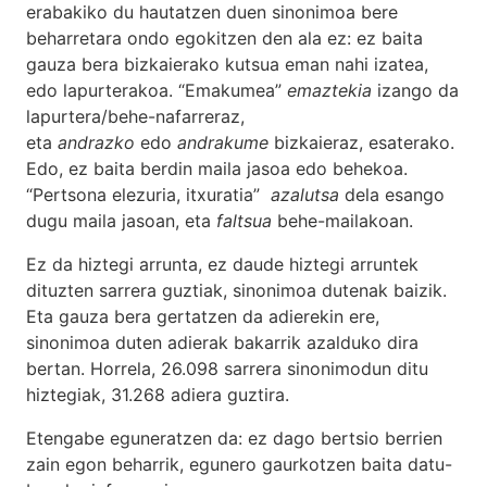
erabakiko du hautatzen duen sinonimoa bere
beharretara ondo egokitzen den ala ez: ez baita
gauza bera bizkaierako kutsua eman nahi izatea,
edo lapurterakoa. “Emakumea”
emaztekia
izango da
lapurtera/behe-nafarreraz,
eta
andrazko
edo
andrakume
bizkaieraz, esaterako.
Edo, ez baita berdin maila jasoa edo behekoa.
“Pertsona elezuria, itxuratia”
azalutsa
dela esango
dugu maila jasoan, eta
faltsua
behe-mailakoan.
Ez da hiztegi arrunta, ez daude hiztegi arruntek
dituzten sarrera guztiak, sinonimoa dutenak baizik.
Eta gauza bera gertatzen da adierekin ere,
sinonimoa duten adierak bakarrik azalduko dira
bertan. Horrela, 26.098 sarrera sinonimodun ditu
hiztegiak, 31.268 adiera guztira.
Etengabe eguneratzen da: ez dago bertsio berrien
zain egon beharrik, egunero gaurkotzen baita datu-