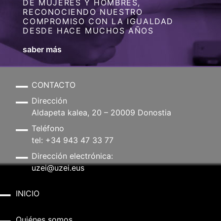
DE MUJERES Y HOMBRES,
RECONOCIENDO NUESTRO
COMPROMISO CON LA IGUALDAD
DESDE HACE MUCHOS AÑOS
saber más
CONTACTO
Dirección
Aldapeta kalea, 20 – 20009 Donostia
Teléfono
tel: +34 943 47 33 77
Dirección electrónica:
uzei@uzei.eus
INICIO
Quiénes somos