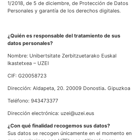
1/2018, de 5 de diciembre, de Protección de Datos
Personales y garantía de los derechos digitales.
¿Quién es responsable del tratamiento de sus
datos personales?
Nombre: Unibertsitate Zerbitzuetarako Euskal
Ikastetxea – UZEI
CIF: G20058723
Dirección
:
Aldapeta, 20. 2000
9
Donostia
.
Gipuzkoa
Tel
é
fon
o
:
943473377
Di
rección electrónica: uzei@uzei.eus
¿Con qué finalidad recogemos
s
us datos?
Sus datos se recogen únicamente en el momento en