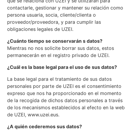
que s
e re
l
aciona
con
UZEI
y se utilizarán para
contactarl
e
, gestionar y mantener su relación como
p
e
rsona
usuari
a
, soci
a
, client
e/clienta
o
proveedor
/proveedora
, y
pa
r
a
cumplir las
obligaciones legales de UZEI.
¿
Cuánto tiempo se conservarán s datos?
Mientras no nos solicite borrar sus datos, estos
permanecerán en el registro privado de UZEI.
¿Cuál es la base legal para el uso de sus datos?
La base legal para el tratamiento de sus datos
personales por parte de UZEI es el consentimiento
expreso que nos ha proporcionado en el momento
de la recogida de dichos datos personales a través
de los mecanismos establecidos al efecto en la web
de UZEI, www.uzei.eus.
¿A quién
cederemos
sus datos?