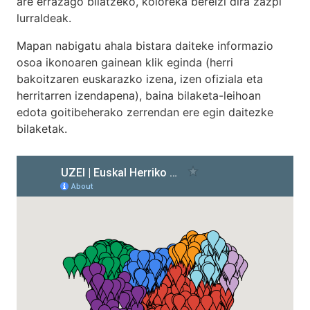
are errazago bilatzeko, koloreka bereizi dira zazpi
lurraldeak.
Mapan nabigatu ahala bistara daiteke informazio
osoa ikonoaren gainean klik eginda (herri
bakoitzaren euskarazko izena, izen ofiziala eta
herritarren izendapena), baina bilaketa-leihoan
edota goitibeherako zerrendan ere egin daitezke
bilaketak.