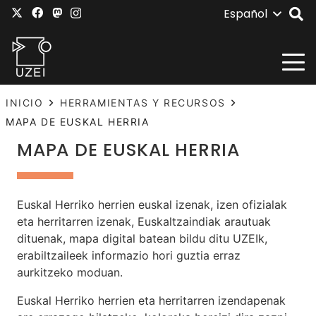
Español
INICIO
HERRAMIENTAS Y RECURSOS
MAPA DE EUSKAL HERRIA
MAPA DE EUSKAL HERRIA
Euskal Herriko herrien euskal izenak, izen ofizialak
eta herritarren izenak, Euskaltzaindiak arautuak
dituenak, mapa digital batean bildu ditu UZEIk,
erabiltzaileek informazio hori guztia erraz
aurkitzeko moduan.
Euskal Herriko herrien eta herritarren izendapenak