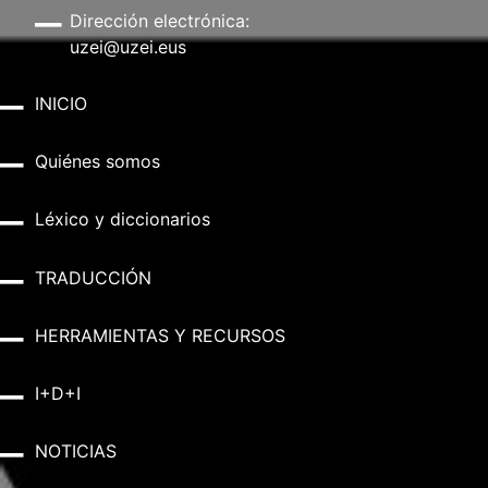
Dirección electrónica:
uzei@uzei.eus
INICIO
Quiénes somos
Léxico y diccionarios
TRADUCCIÓN
HERRAMIENTAS Y RECURSOS
I+D+I
NOTICIAS