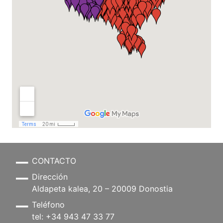
CONTACTO
Dirección
Aldapeta kalea, 20 – 20009 Donostia
Teléfono
tel: +34 943 47 33 77