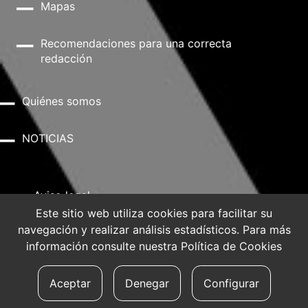
Mapas
Recomendaciones para una correcta
redacción
Quiénes somos
NOTICIAS
Aviso legal
Este sitio web utiliza cookies para facilitar su
navegación y realizar análisis estadísticos. Para más
Política de privacidad
información consulte nuestra
Política de Cookies
Política de Cookies
Aceptar
Denegar
Configurar