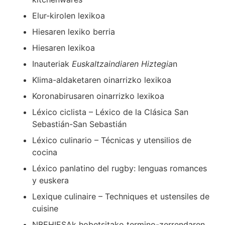
Elur-kirolen lexikoa
Hiesaren lexiko berria
Hiesaren lexikoa
Inauteriak
Euskaltzaindiaren Hiztegia
n
Klima-aldaketaren oinarrizko lexikoa
Koronabirusaren oinarrizko lexikoa
Léxico ciclista – Léxico de la Clásica San
Sebastián-San Sebastián
Léxico culinario – Técnicas y utensilios de
cocina
Léxico panlatino del rugby: lenguas romances
y euskera
Lexique culinaire – Techniques et ustensiles de
cuisine
NBEHIESAk hobetsitako termino-zerrendaren