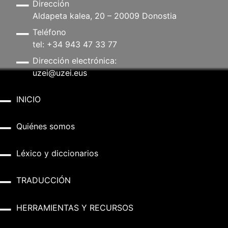
Dirección
Aldapeta kalea, 20 – 20009 Donostia
Teléfono
tel: +34 943 47 33 77
Dirección electrónica:
uzei@uzei.eus
INICIO
Quiénes somos
Léxico y diccionarios
TRADUCCIÓN
HERRAMIENTAS Y RECURSOS