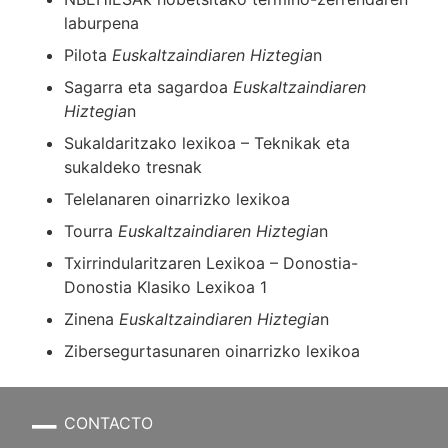
laburpena
Pilota
Euskaltzaindiaren Hiztegia
n
Sagarra eta sagardoa
Euskaltzaindiaren
Hiztegia
n
Sukaldaritzako lexikoa – Teknikak eta
sukaldeko tresnak
Telelanaren oinarrizko lexikoa
Tourra
Euskaltzaindiaren Hiztegia
n
Txirrindularitzaren Lexikoa – Donostia-
Donostia Klasiko Lexikoa 1
Zinena
Euskaltzaindiaren Hiztegia
n
Zibersegurtasunaren oinarrizko lexikoa
CONTACTO