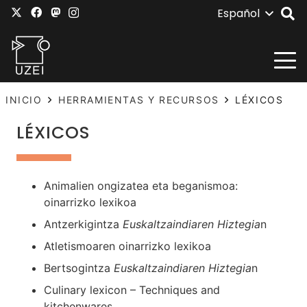
Español
INICIO
HERRAMIENTAS Y RECURSOS
LÉXICOS
LÉXICOS
Animalien ongizatea eta beganismoa:
oinarrizko lexikoa
Antzerkigintza
Euskaltzaindiaren Hiztegia
n
Atletismoaren oinarrizko lexikoa
Bertsogintza
Euskaltzaindiaren Hiztegia
n
Culinary lexicon – Techniques and
kitchenwares