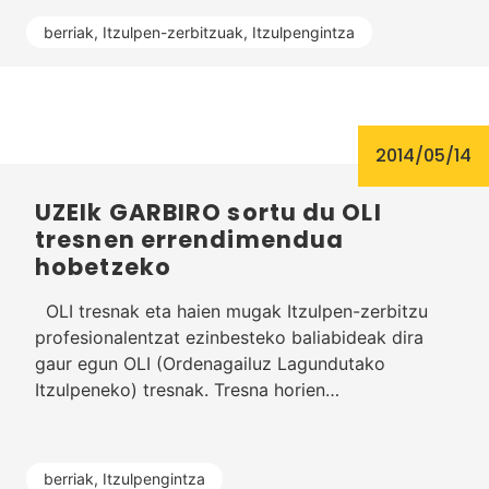
berriak
,
Itzulpen-zerbitzuak
,
Itzulpengintza
2014/05/14
UZEIk GARBIRO sortu du OLI
tresnen errendimendua
hobetzeko
OLI tresnak eta haien mugak Itzulpen-zerbitzu
profesionalentzat ezinbesteko baliabideak dira
gaur egun OLI (Ordenagailuz Lagundutako
Itzulpeneko) tresnak. Tresna horien…
berriak
,
Itzulpengintza