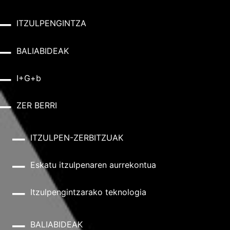
ITZULPENGINTZA
BALIABIDEAK
I+G+b
ZER BERRI
ITZULPEN-ZERBITZUAK
Eskatu itzulpenaren aurrekontua
Itzulpengintzarako teknologia
BALIABIDEAK