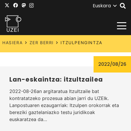
Euskara
HASIERA
ZER BERRI
ITZULPENGINTZA
2022/08/26
Lan-eskaintza: itzultzailea
2022-08-26an argitaratua Itzultzaile bat
kontratatzeko prozesua abian jarri du UZEIk.
Lanpostuaren ezaugarriak: Itzulpen orokorrak eta
bereziki gaztelaniazko testu juridikoak
euskaratzea da…