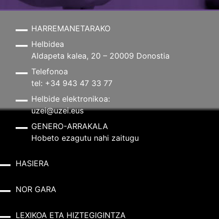
HARREMANETARAKO
Helbidea
Aldapeta kalea, 20 – 20009 Donostia
Telefonoa
tel: +34 943 47 33 77
Helbide elektronikoa:
uzei@uzei.eus
GENERO-ARRAKALA
Hobeto ezagutu nahi zaitugu
HASIERA
NOR GARA
LEXIKOA ETA HIZTEGIGINTZA