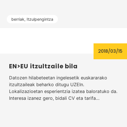
berriak
,
Itzulpengintza
2018/03/15
EN>EU itzultzaile bila
Datozen hilabeteetan ingelesetik euskararako
itzultzaileak beharko ditugu UZEIn.
Lokalizazioetan esperientzia izatea baloratuko da.
Interesa izanez gero, bidali CV eta tarifa…