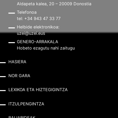
Aldapeta kalea, 20 – 20009 Donostia
Telefonoa
tel: +34 943 47 33 77
Helbide elektronikoa:
uzei@uzei.eus
GENERO-ARRAKALA
Hobeto ezagutu nahi zaitugu
HASIERA
NOR GARA
LEXIKOA ETA HIZTEGIGINTZA
ITZULPENGINTZA
BALIABIDEAK