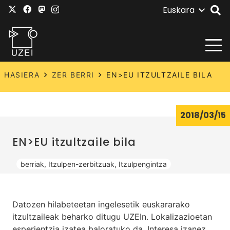
Euskara
HASIERA
ZER BERRI
EN>EU ITZULTZAILE BILA
2018/03/15
EN>EU itzultzaile bila
berriak
,
Itzulpen-zerbitzuak
,
Itzulpengintza
Datozen hilabeteetan ingelesetik euskararako
itzultzaileak beharko ditugu UZEIn. Lokalizazioetan
esperientzia izatea baloratuko da. Interesa izanez