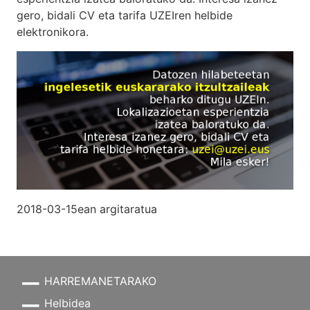
gero, bidali CV eta tarifa UZEIren helbide
elektronikora.
2018-03-15ean argitaratua
HARREMANETARAKO
Helbidea