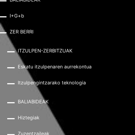
I+G+b
ZER BERRI
ITZULPEN-ZERBITZUAK
Eskatu itzulpenaren aurrekontua
Itzulpengintzarako teknologia
BALIABIDEAK
Hiztegiak
Zuzentzaileak