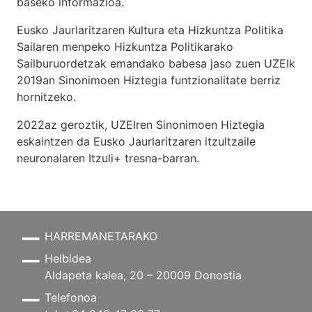
baseko informazioa.
Eusko Jaurlaritzaren Kultura eta Hizkuntza Politika
Sailaren menpeko Hizkuntza Politikarako
Sailburuordetzak emandako babesa jaso zuen UZEIk
2019an Sinonimoen Hiztegia funtzionalitate berriz
hornitzeko.
2022az geroztik, UZEIren Sinonimoen Hiztegia
eskaintzen da Eusko Jaurlaritzaren itzultzaile
neuronalaren
Itzuli+
tresna-barran.
HARREMANETARAKO
Helbidea
Aldapeta kalea, 20 – 20009 Donostia
Telefonoa