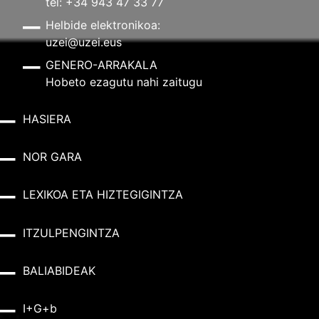
tel: +34 943 47 33 77
Helbide elektronikoa:
uzei@uzei.eus
GENERO-ARRAKALA
Hobeto ezagutu nahi zaitugu
HASIERA
NOR GARA
LEXIKOA ETA HIZTEGIGINTZA
ITZULPENGINTZA
BALIABIDEAK
I+G+b