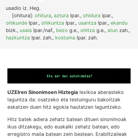
usadio
iz.
Heg.
[ohitura]:
ohitura
,
aztura
Ipar.
,
ohidura
Ipar.
,
ohikunde
Ipar.
,
ohikuntza
Ipar.
,
usantza
Ipar.
,
ekandu
bizk.
,
usaia
Ipar./naf.
,
bezo
g.e.
,
ohitza
g.e.
,
atun
zah.
,
hazkuntza
Ipar.
zah.
,
kostuma
Ipar.
zah.
UZEIren Sinonimoen Hiztegia
lexikoa aberasteko
laguntza da: osatzeko eta testuinguru bakoitzak
eskatzen duen hitz egokia hautatzen laguntzeko.
Hitz batek adiera zehatz batean dituen sinonimoak
ikus ditzakegu, edo euskalki zehatz batean, edo
erregistro maila batean zein bestean. Erabiltzaileak