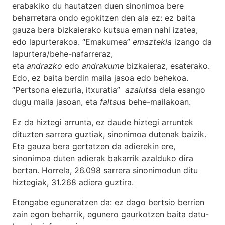
erabakiko du hautatzen duen sinonimoa bere
beharretara ondo egokitzen den ala ez: ez baita
gauza bera bizkaierako kutsua eman nahi izatea,
edo lapurterakoa. “Emakumea”
emaztekia
izango da
lapurtera/behe-nafarreraz,
eta
andrazko
edo
andrakume
bizkaieraz, esaterako.
Edo, ez baita berdin maila jasoa edo behekoa.
“Pertsona elezuria, itxuratia”
azalutsa
dela esango
dugu maila jasoan, eta
faltsua
behe-mailakoan.
Ez da hiztegi arrunta, ez daude hiztegi arruntek
dituzten sarrera guztiak, sinonimoa dutenak baizik.
Eta gauza bera gertatzen da adierekin ere,
sinonimoa duten adierak bakarrik azalduko dira
bertan. Horrela, 26.098 sarrera sinonimodun ditu
hiztegiak, 31.268 adiera guztira.
Etengabe eguneratzen da: ez dago bertsio berrien
zain egon beharrik, egunero gaurkotzen baita datu-