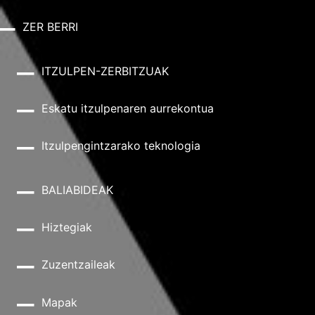
ZER BERRI
ITZULPEN-ZERBITZUAK
Eskatu itzulpenaren aurrekontua
Itzulpengintzarako teknologia
BALIABIDEAK
Hiztegiak
Zuzentzaileak
Mapak