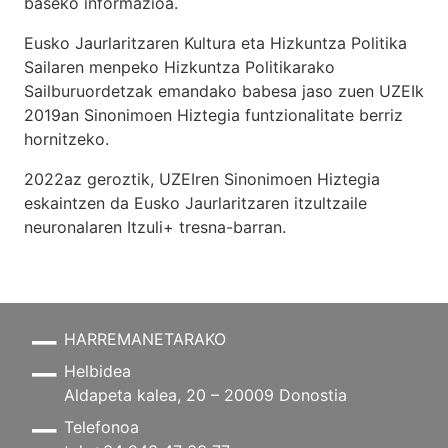
baseko informazioa.
Eusko Jaurlaritzaren Kultura eta Hizkuntza Politika
Sailaren menpeko Hizkuntza Politikarako
Sailburuordetzak emandako babesa jaso zuen UZEIk
2019an Sinonimoen Hiztegia funtzionalitate berriz
hornitzeko.
2022az geroztik, UZEIren Sinonimoen Hiztegia
eskaintzen da Eusko Jaurlaritzaren itzultzaile
neuronalaren
Itzuli+
tresna-barran.
HARREMANETARAKO
Helbidea
Aldapeta kalea, 20 – 20009 Donostia
Telefonoa