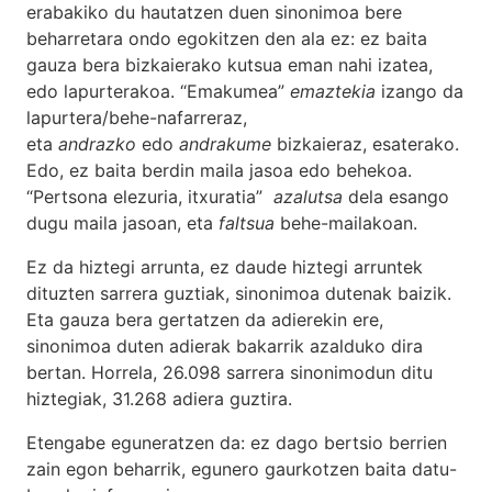
erabakiko du hautatzen duen sinonimoa bere
beharretara ondo egokitzen den ala ez: ez baita
gauza bera bizkaierako kutsua eman nahi izatea,
edo lapurterakoa. “Emakumea”
emaztekia
izango da
lapurtera/behe-nafarreraz,
eta
andrazko
edo
andrakume
bizkaieraz, esaterako.
Edo, ez baita berdin maila jasoa edo behekoa.
“Pertsona elezuria, itxuratia”
azalutsa
dela esango
dugu maila jasoan, eta
faltsua
behe-mailakoan.
Ez da hiztegi arrunta, ez daude hiztegi arruntek
dituzten sarrera guztiak, sinonimoa dutenak baizik.
Eta gauza bera gertatzen da adierekin ere,
sinonimoa duten adierak bakarrik azalduko dira
bertan. Horrela, 26.098 sarrera sinonimodun ditu
hiztegiak, 31.268 adiera guztira.
Etengabe eguneratzen da: ez dago bertsio berrien
zain egon beharrik, egunero gaurkotzen baita datu-