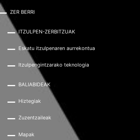
ZER BERRI
ITZULPEN-ZERBITZUAK
Eskatu itzulpenaren aurrekontua
Itzulpengintzarako teknologia
BALIABIDEAK
Hiztegiak
Zuzentzaileak
Mapak