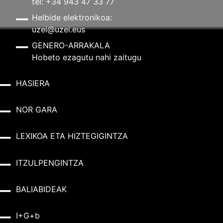
tel: +34 943 47 33 77
Helbide elektronikoa:
uzei@uzei.eus
GENERO-ARRAKALA
Hobeto ezagutu nahi zaitugu
HASIERA
NOR GARA
LEXIKOA ETA HIZTEGIGINTZA
ITZULPENGINTZA
BALIABIDEAK
I+G+b