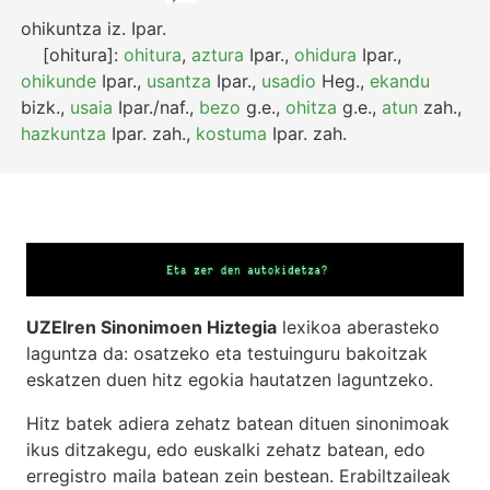
ohikuntza
iz.
Ipar.
[ohitura]:
ohitura
,
aztura
Ipar.
,
ohidura
Ipar.
,
ohikunde
Ipar.
,
usantza
Ipar.
,
usadio
Heg.
,
ekandu
bizk.
,
usaia
Ipar./naf.
,
bezo
g.e.
,
ohitza
g.e.
,
atun
zah.
,
hazkuntza
Ipar.
zah.
,
kostuma
Ipar.
zah.
UZEIren Sinonimoen Hiztegia
lexikoa aberasteko
laguntza da: osatzeko eta testuinguru bakoitzak
eskatzen duen hitz egokia hautatzen laguntzeko.
Hitz batek adiera zehatz batean dituen sinonimoak
ikus ditzakegu, edo euskalki zehatz batean, edo
erregistro maila batean zein bestean. Erabiltzaileak