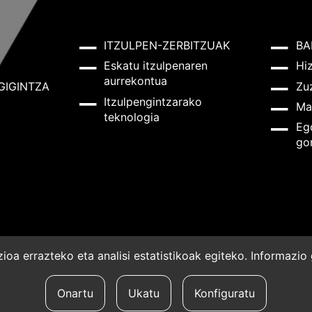
ITZULPEN-ZERBITZUAK
BA
Eskatu itzulpenaren
Hi
aurrekontua
GIGINTZA
Zu
Itzulpengintzarako
Ma
teknologia
Eg
go
oa errazteko eta analisi estatistikoak egiteko. Informazi
a
Onartu
Ukatu
Konfiguratu