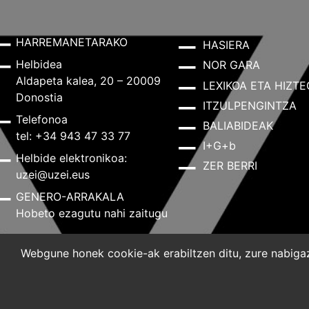
HARREMANETARAKO
HASIERA
Helbidea
NOR GARA
Aldapeta kalea, 20 – 20009
LEXIKOA ETA HIZTE
Donostia
ITZULPENGINTZA
Telefonoa
BALIABIDEAK
tel: +34 943 47 33 77
I+G+b
Helbide elektronikoa:
ZER BERRI
uzei@uzei.eus
GENERO-ARRAKALA
Hobeto ezagutu nahi zaitugu
Webgune honek cookie-ak erabiltzen ditu, zure nabigazi
Lege-oharra
Pribatutasun-politika
Cookie-politik