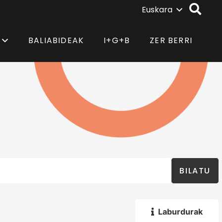
Euskara
BALIABIDEAK
I+G+B
ZER BERRI
BILATU
Laburdurak