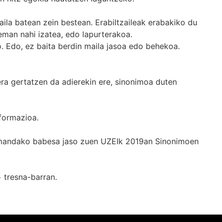
ila batean zein bestean. Erabiltzaileak erabakiko du
man nahi izatea, edo lapurterakoa.
. Edo, ez baita berdin maila jasoa edo behekoa.
era gertatzen da adierekin ere, sinonimoa duten
formazioa.
k emandako babesa jaso zuen UZEIk 2019an Sinonimoen
+
tresna-barran.