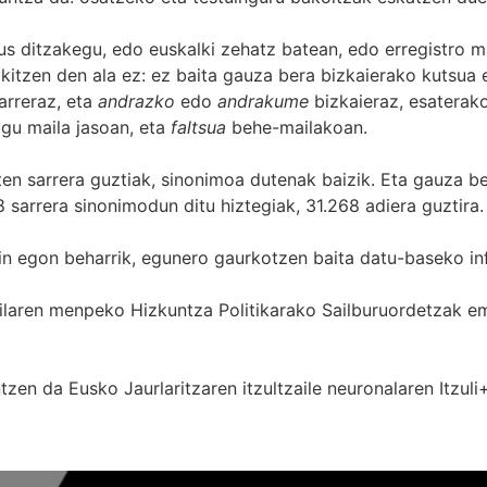
s ditzakegu, edo euskalki zehatz batean, edo erregistro ma
itzen den ala ez: ez baita gauza bera bizkaierako kutsua e
arreraz, eta
andrazko
edo
andrakume
bizkaieraz, esaterako
gu maila jasoan, eta
faltsua
behe-mailakoan.
zten sarrera guztiak, sinonimoa dutenak baizik. Eta gauza b
 sarrera sinonimodun ditu hiztegiak, 31.268 adiera guztira.
in egon beharrik, egunero gaurkotzen baita datu-baseko in
 Sailaren menpeko Hizkuntza Politikarako Sailburuordetza
zen da Eusko Jaurlaritzaren itzultzaile neuronalaren
Itzuli