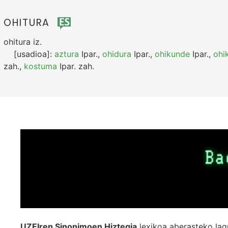
OHITURA
ohitura
iz.
[usadioa]:
aztura
Ipar.
,
ohidura
Ipar.
,
ohikunde
Ipar.
,
ohi
zah.
,
kostuma
Ipar.
zah.
UZEIren Sinonimoen Hiztegia
lexikoa aberasteko lag