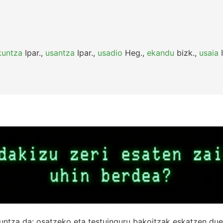
kuntza
Ipar.
,
usantza
Ipar.
,
usadio
Heg.
,
ekandu
bizk.
,
usaia
I
untza da: osatzeko eta testuinguru bakoitzak eskatzen due