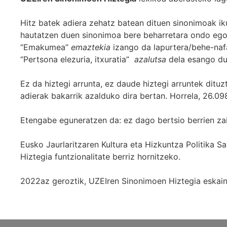
Hitz batek adiera zehatz batean dituen sinonimoak iku
hautatzen duen sinonimoa bere beharretara ondo egok
“Emakumea”
emaztekia
izango da lapurtera/behe-naf
“Pertsona elezuria, itxuratia”
azalutsa
dela esango du
Ez da hiztegi arrunta, ez daude hiztegi arruntek ditu
adierak bakarrik azalduko dira bertan. Horrela, 26.098
Etengabe eguneratzen da: ez dago bertsio berrien za
Eusko Jaurlaritzaren Kultura eta Hizkuntza Politika
Hiztegia funtzionalitate berriz hornitzeko.
2022az geroztik, UZEIren Sinonimoen Hiztegia eskaint