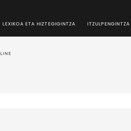
LEXIKOA ETA HIZTEGIGINTZA
ITZULPENGINTZA
LINE