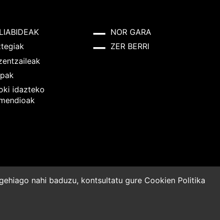
LIABIDEAK
NOR GARA
ztegiak
ZER BERRI
zentzaileak
pak
oki idazteko
mendioak
o gehiago nahi baduzu, kontsultatu gure
Cookien Politika