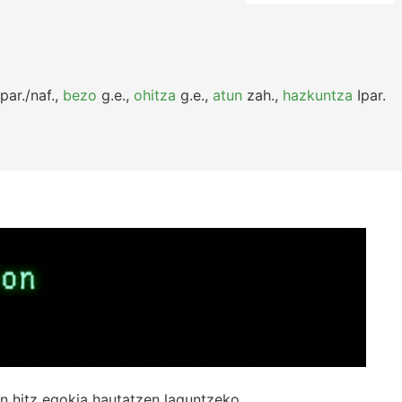
par./naf.
,
bezo
g.e.
,
ohitza
g.e.
,
atun
zah.
,
hazkuntza
Ipar.
n hitz egokia hautatzen laguntzeko.