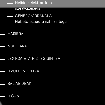
Helbide elektronikoa:
uzei@uzei.eus
GENERO-ARRAKALA
Hobeto ezagutu nahi zaitugu
HASIERA
NOR GARA
LEXIKOA ETA HIZTEGIGINTZA
ITZULPENGINTZA
BALIABIDEAK
I+G+b