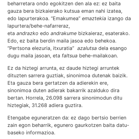
beharretara ondo egokitzen den ala ez: ez baita
gauza bera bizkaierako kutsua eman nahi izatea,
edo lapurterakoa. “Emakumea”
emaztekia
izango da
lapurtera/behe-nafarreraz,
eta
andrazko
edo
andrakume
bizkaieraz, esaterako.
Edo, ez baita berdin maila jasoa edo behekoa.
“Pertsona elezuria, itxuratia”
azalutsa
dela esango
dugu maila jasoan, eta
faltsua
behe-mailakoan.
Ez da hiztegi arrunta, ez daude hiztegi arruntek
dituzten sarrera guztiak, sinonimoa dutenak baizik.
Eta gauza bera gertatzen da adierekin ere,
sinonimoa duten adierak bakarrik azalduko dira
bertan. Horrela, 26.098 sarrera sinonimodun ditu
hiztegiak, 31.268 adiera guztira.
Etengabe eguneratzen da: ez dago bertsio berrien
zain egon beharrik, egunero gaurkotzen baita datu-
baseko informazioa.