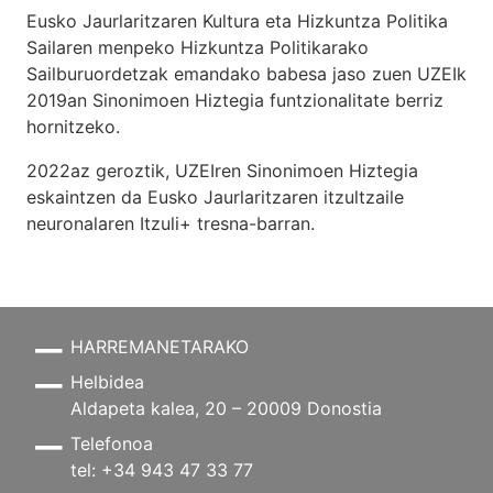
Eusko Jaurlaritzaren Kultura eta Hizkuntza Politika
Sailaren menpeko Hizkuntza Politikarako
Sailburuordetzak emandako babesa jaso zuen UZEIk
2019an Sinonimoen Hiztegia funtzionalitate berriz
hornitzeko.
2022az geroztik, UZEIren Sinonimoen Hiztegia
eskaintzen da Eusko Jaurlaritzaren itzultzaile
neuronalaren
Itzuli+
tresna-barran.
HARREMANETARAKO
Helbidea
Aldapeta kalea, 20 – 20009 Donostia
Telefonoa
tel: +34 943 47 33 77