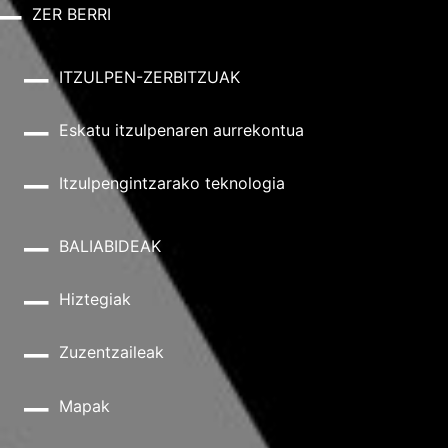
ZER BERRI
ITZULPEN-ZERBITZUAK
Eskatu itzulpenaren aurrekontua
Itzulpengintzarako teknologia
BALIABIDEAK
Hiztegiak
Zuzentzaileak
Mapak