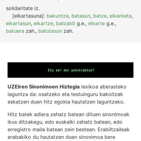
solidaritate
iz.
[elkartasuna]:
bakuntza
,
batasun
,
batze
,
elkarketa
,
elkartasun
,
elkartze
,
batzaldi
g.e.
,
elkarte
g.e.
,
batuera
zah.
,
batutasun
zah.
UZEIren Sinonimoen Hiztegia
lexikoa aberasteko
laguntza da: osatzeko eta testuinguru bakoitzak
eskatzen duen hitz egokia hautatzen laguntzeko.
Hitz batek adiera zehatz batean dituen sinonimoak
ikus ditzakegu, edo euskalki zehatz batean, edo
erregistro maila batean zein bestean. Erabiltzaileak
erabakiko du hautatzen duen sinonimoa bere