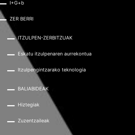
I+G+b
ZER BERRI
ITZULPEN-ZERBITZUAK
Eskatu itzulpenaren aurrekontua
Itzulpengintzarako teknologia
BALIABIDEAK
Hiztegiak
Zuzentzaileak