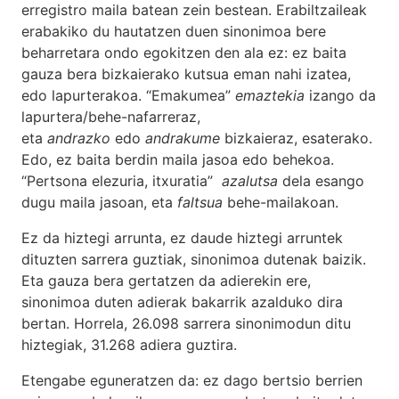
erregistro maila batean zein bestean. Erabiltzaileak
erabakiko du hautatzen duen sinonimoa bere
beharretara ondo egokitzen den ala ez: ez baita
gauza bera bizkaierako kutsua eman nahi izatea,
edo lapurterakoa. “Emakumea”
emaztekia
izango da
lapurtera/behe-nafarreraz,
eta
andrazko
edo
andrakume
bizkaieraz, esaterako.
Edo, ez baita berdin maila jasoa edo behekoa.
“Pertsona elezuria, itxuratia”
azalutsa
dela esango
dugu maila jasoan, eta
faltsua
behe-mailakoan.
Ez da hiztegi arrunta, ez daude hiztegi arruntek
dituzten sarrera guztiak, sinonimoa dutenak baizik.
Eta gauza bera gertatzen da adierekin ere,
sinonimoa duten adierak bakarrik azalduko dira
bertan. Horrela, 26.098 sarrera sinonimodun ditu
hiztegiak, 31.268 adiera guztira.
Etengabe eguneratzen da: ez dago bertsio berrien