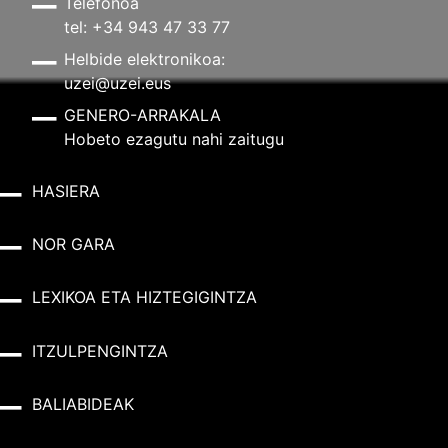
Telefonoa
tel: +34 943 47 33 77
Helbide elektronikoa:
uzei@uzei.eus
GENERO-ARRAKALA
Hobeto ezagutu nahi zaitugu
HASIERA
NOR GARA
LEXIKOA ETA HIZTEGIGINTZA
ITZULPENGINTZA
BALIABIDEAK