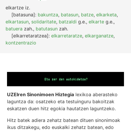
elkartze
iz.
[batasuna]:
bakuntza
,
batasun
,
batze
,
elkarketa
,
elkartasun
,
solidaritate
,
batzaldi
g.e.
,
elkarte
g.e.
,
batuera
zah.
,
batutasun
zah.
[elkarretaratzea]:
elkarretaratze
,
elkarganatze
,
kontzentrazio
UZEIren Sinonimoen Hiztegia
lexikoa aberasteko
laguntza da: osatzeko eta testuinguru bakoitzak
eskatzen duen hitz egokia hautatzen laguntzeko.
Hitz batek adiera zehatz batean dituen sinonimoak
ikus ditzakegu, edo euskalki zehatz batean, edo