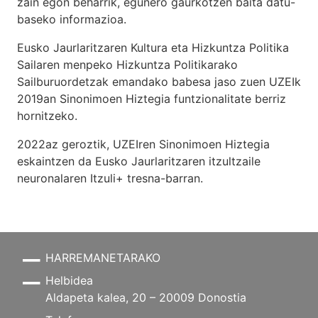
zain egon beharrik, egunero gaurkotzen baita datu-
baseko informazioa.
Eusko Jaurlaritzaren Kultura eta Hizkuntza Politika
Sailaren menpeko Hizkuntza Politikarako
Sailburuordetzak emandako babesa jaso zuen UZEIk
2019an Sinonimoen Hiztegia funtzionalitate berriz
hornitzeko.
2022az geroztik, UZEIren Sinonimoen Hiztegia
eskaintzen da Eusko Jaurlaritzaren itzultzaile
neuronalaren
Itzuli+
tresna-barran.
HARREMANETARAKO
Helbidea
Aldapeta kalea, 20 – 20009 Donostia