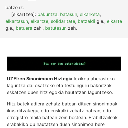
batze
iz.
[elkartzea]:
bakuntza
,
batasun
,
elkarketa
,
elkartasun
,
elkartze
,
solidaritate
,
batzaldi
g.e.
,
elkarte
g.e.
,
batuera
zah.
,
batutasun
zah.
UZEIren Sinonimoen Hiztegia
lexikoa aberasteko
laguntza da: osatzeko eta testuinguru bakoitzak
eskatzen duen hitz egokia hautatzen laguntzeko.
Hitz batek adiera zehatz batean dituen sinonimoak
ikus ditzakegu, edo euskalki zehatz batean, edo
erregistro maila batean zein bestean. Erabiltzaileak
erabakiko du hautatzen duen sinonimoa bere