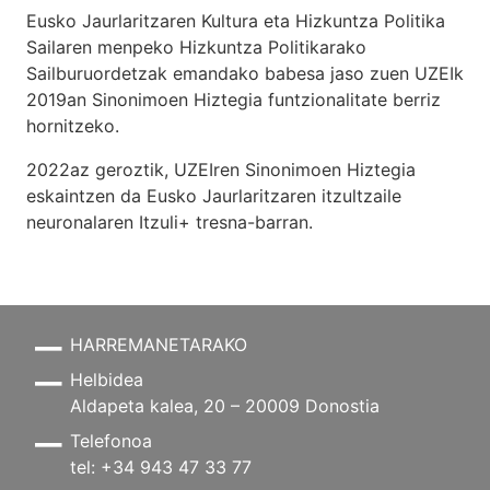
Eusko Jaurlaritzaren Kultura eta Hizkuntza Politika
Sailaren menpeko Hizkuntza Politikarako
Sailburuordetzak emandako babesa jaso zuen UZEIk
2019an Sinonimoen Hiztegia funtzionalitate berriz
hornitzeko.
2022az geroztik, UZEIren Sinonimoen Hiztegia
eskaintzen da Eusko Jaurlaritzaren itzultzaile
neuronalaren
Itzuli+
tresna-barran.
HARREMANETARAKO
Helbidea
Aldapeta kalea, 20 – 20009 Donostia
Telefonoa
tel: +34 943 47 33 77