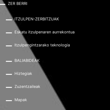
ZER BERRI
ITZULPEN-ZERBITZUAK
Eskatu itzulpenaren aurrekontua
Itzulpengintzarako teknologia
BALIABIDEAK
Hiztegiak
Zuzentzaileak
Mapak