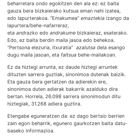
beharretara ondo egokitzen den ala ez: ez baita
gauza bera bizkaierako kutsua eman nahi izatea,
edo lapurterakoa. “Emakumea”
emaztekia
izango da
lapurtera/behe-nafarreraz,
eta
andrazko
edo
andrakume
bizkaieraz, esaterako.
Edo, ez baita berdin maila jasoa edo behekoa.
“Pertsona elezuria, itxuratia”
azalutsa
dela esango
dugu maila jasoan, eta
faltsua
behe-mailakoan.
Ez da hiztegi arrunta, ez daude hiztegi arruntek
dituzten sarrera guztiak, sinonimoa dutenak baizik.
Eta gauza bera gertatzen da adierekin ere,
sinonimoa duten adierak bakarrik azalduko dira
bertan. Horrela, 26.098 sarrera sinonimodun ditu
hiztegiak, 31.268 adiera guztira.
Etengabe eguneratzen da: ez dago bertsio berrien
zain egon beharrik, egunero gaurkotzen baita datu-
baseko informazioa.