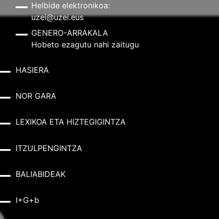
Helbide elektronikoa:
uzei@uzei.eus
GENERO-ARRAKALA
Hobeto ezagutu nahi zaitugu
HASIERA
NOR GARA
LEXIKOA ETA HIZTEGIGINTZA
ITZULPENGINTZA
BALIABIDEAK
I+G+b