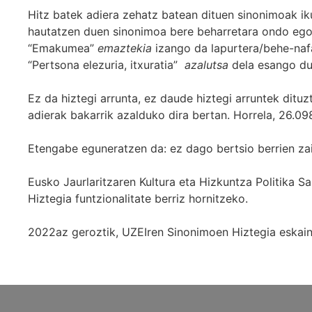
Hitz batek adiera zehatz batean dituen sinonimoak iku
hautatzen duen sinonimoa bere beharretara ondo egok
“Emakumea”
emaztekia
izango da lapurtera/behe-naf
“Pertsona elezuria, itxuratia”
azalutsa
dela esango du
Ez da hiztegi arrunta, ez daude hiztegi arruntek ditu
adierak bakarrik azalduko dira bertan. Horrela, 26.098
Etengabe eguneratzen da: ez dago bertsio berrien za
Eusko Jaurlaritzaren Kultura eta Hizkuntza Politika
Hiztegia funtzionalitate berriz hornitzeko.
2022az geroztik, UZEIren Sinonimoen Hiztegia eskaint