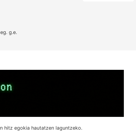
eg.
g.e.
n hitz egokia hautatzen laguntzeko.