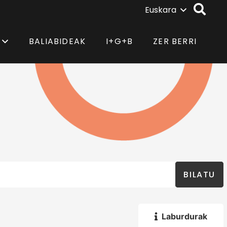
Euskara
BALIABIDEAK
I+G+B
ZER BERRI
BILATU
Laburdurak