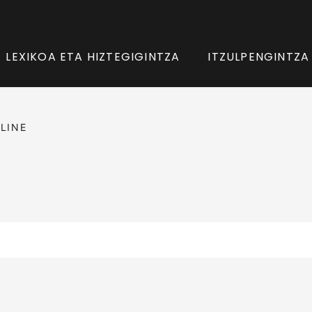
LEXIKOA ETA HIZTEGIGINTZA
ITZULPENGINTZA
LINE