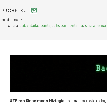
PROBETXU
probetxu
iz.
[onura]:
abantaila
,
bentaja
,
hobari
,
ontarte
,
onura
,
emen
UZEIren Sinonimoen Hiztegia
lexikoa aberasteko lag