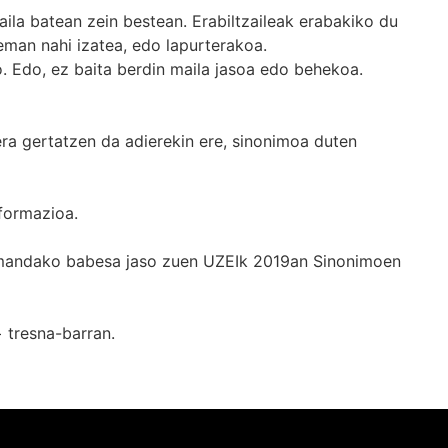
ila batean zein bestean. Erabiltzaileak erabakiko du
man nahi izatea, edo lapurterakoa.
. Edo, ez baita berdin maila jasoa edo behekoa.
era gertatzen da adierekin ere, sinonimoa duten
formazioa.
k emandako babesa jaso zuen UZEIk 2019an Sinonimoen
+
tresna-barran.