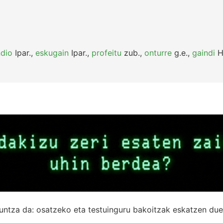
dio
Ipar.
,
eskugain
Ipar.
,
profeitu
zub.
,
onturre
g.e.
,
gaindi
H
untza da: osatzeko eta testuinguru bakoitzak eskatzen due