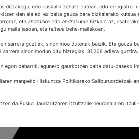
s ditzakegu, edo euskalki zehatz batean, edo erregistro ma
itzen den ala ez: ez baita gauza bera bizkaierako kutsua e
arreraz, eta
andrazko
edo
andrakume
bizkaieraz, esaterako
gu maila jasoan, eta
faltsua
behe-mailakoan.
zten sarrera guztiak, sinonimoa dutenak baizik. Eta gauza b
 sarrera sinonimodun ditu hiztegiak, 31.268 adiera guztira.
in egon beharrik, egunero gaurkotzen baita datu-baseko in
 Sailaren menpeko Hizkuntza Politikarako Sailburuordetza
zen da Eusko Jaurlaritzaren itzultzaile neuronalaren
Itzuli