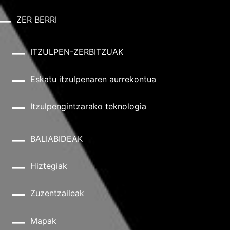
ZER BERRI
ITZULPEN-ZERBITZUAK
Eskatu itzulpenaren aurrekontua
Itzulpengintzarako teknologia
BALIABIDEAK
Hiztegiak
Zuzentzaileak
Mapak