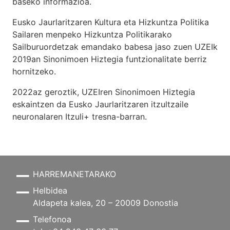
baseko informazioa.
Eusko Jaurlaritzaren Kultura eta Hizkuntza Politika
Sailaren menpeko Hizkuntza Politikarako
Sailburuordetzak emandako babesa jaso zuen UZEIk
2019an Sinonimoen Hiztegia funtzionalitate berriz
hornitzeko.
2022az geroztik, UZEIren Sinonimoen Hiztegia
eskaintzen da Eusko Jaurlaritzaren itzultzaile
neuronalaren
Itzuli+
tresna-barran.
HARREMANETARAKO
Helbidea
Aldapeta kalea, 20 – 20009 Donostia
Telefonoa