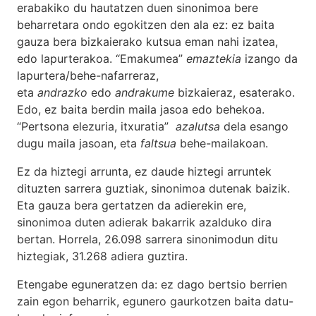
erabakiko du hautatzen duen sinonimoa bere
beharretara ondo egokitzen den ala ez: ez baita
gauza bera bizkaierako kutsua eman nahi izatea,
edo lapurterakoa. “Emakumea”
emaztekia
izango da
lapurtera/behe-nafarreraz,
eta
andrazko
edo
andrakume
bizkaieraz, esaterako.
Edo, ez baita berdin maila jasoa edo behekoa.
“Pertsona elezuria, itxuratia”
azalutsa
dela esango
dugu maila jasoan, eta
faltsua
behe-mailakoan.
Ez da hiztegi arrunta, ez daude hiztegi arruntek
dituzten sarrera guztiak, sinonimoa dutenak baizik.
Eta gauza bera gertatzen da adierekin ere,
sinonimoa duten adierak bakarrik azalduko dira
bertan. Horrela, 26.098 sarrera sinonimodun ditu
hiztegiak, 31.268 adiera guztira.
Etengabe eguneratzen da: ez dago bertsio berrien
zain egon beharrik, egunero gaurkotzen baita datu-