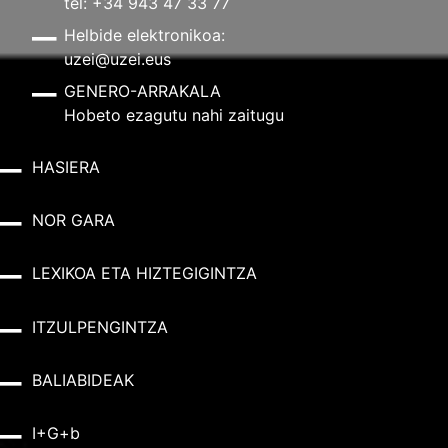
tel: +34 943 47 33 77
Helbide elektronikoa:
uzei@uzei.eus
GENERO-ARRAKALA
Hobeto ezagutu nahi zaitugu
HASIERA
NOR GARA
LEXIKOA ETA HIZTEGIGINTZA
ITZULPENGINTZA
BALIABIDEAK
I+G+b