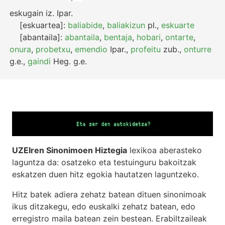
eskugain
iz.
Ipar.
[eskuartea]:
baliabide
,
baliakizun
pl.
,
eskuarte
[abantaila]:
abantaila
,
bentaja
,
hobari
,
ontarte
,
onura
,
probetxu
,
emendio
Ipar.
,
profeitu
zub.
,
onturre
g.e.
,
gaindi
Heg.
g.e.
UZEIren Sinonimoen Hiztegia
lexikoa aberasteko
laguntza da: osatzeko eta testuinguru bakoitzak
eskatzen duen hitz egokia hautatzen laguntzeko.
Hitz batek adiera zehatz batean dituen sinonimoak
ikus ditzakegu, edo euskalki zehatz batean, edo
erregistro maila batean zein bestean. Erabiltzaileak